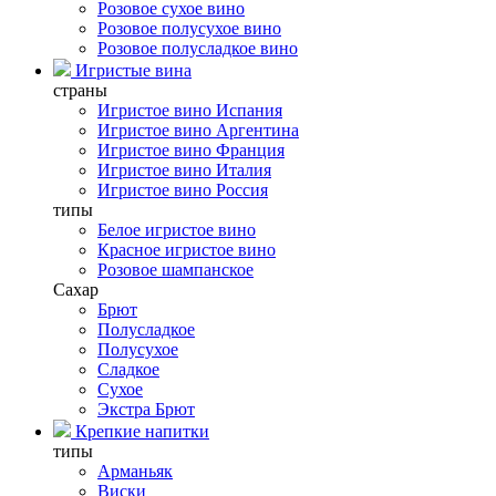
Розовое сухое вино
Розовое полусухое вино
Розовое полусладкое вино
Игристые вина
страны
Игристое вино Испания
Игристое вино Аргентина
Игристое вино Франция
Игристое вино Италия
Игристое вино Россия
типы
Белое игристое вино
Красное игристое вино
Розовое шампанское
Сахар
Брют
Полусладкое
Полусухое
Сладкое
Сухое
Экстра Брют
Крепкие напитки
типы
Арманьяк
Виски