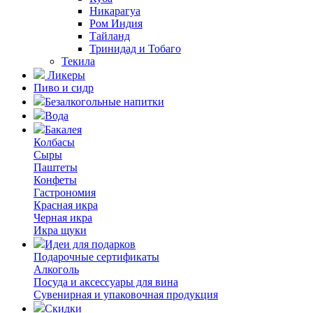
Никарагуа
Ром Индия
Тайланд
Тринидад и Тобаго
Текила
Ликеры
Пиво и сидр
Безалкогольные напитки
Вода
Бакалея
Колбасы
Сыры
Паштеты
Конфеты
Гастрономия
Красная икра
Черная икра
Икра щуки
Идеи для подарков
Подарочные сертификаты
Алкоголь
Посуда и аксессуары для вина
Сувенирная и упаковочная продукция
Скидки