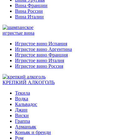
Вина Франции
Вина России
Вина Италии
игристые вина
Игристое вино Испания
Игристое вино Аргентина
Игристое вино Франция
Игристое вино Италия
Игристое вино Россия
КРЕПКИЙ АЛКОГОЛЬ
Текила
Водка
Кальвадос
Джин
Виски
Граппа
Арманьяк
Коньяк и бренди
Ром