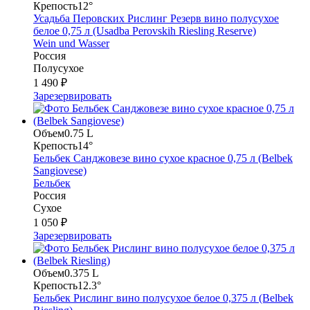
Крепость
12°
Усадьба Перовских Рислинг Резерв вино полусухое
белое 0,75 л (Usadba Perovskih Riesling Reserve)
Wein und Wasser
Россия
Полусухое
1 490 ₽
Зарезервировать
Объем
0.75 L
Крепость
14°
Бельбек Санджовезе вино сухое красное 0,75 л (Belbek
Sangiovese)
Бельбек
Россия
Сухое
1 050 ₽
Зарезервировать
Объем
0.375 L
Крепость
12.3°
Бельбек Рислинг вино полусухое белое 0,375 л (Belbek