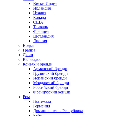
Виски Индия
Ирландия
Италия
Канада
США
Тайвань
Франция
Шотландия
Япония
Водка
Граппа
Джин
Кальвадос
Коньяк и бренди
Армянский бренди
Грузинский бренди
Испанский бренди
Молдавский бренди
Российский бренди
Французский коньяк
Ром
Гватемала
Германия
Доминиканская Республика
Куба