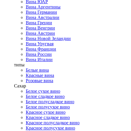
Вина ЮАР
Вина Аргентины
Вина Германии
Вина Австралии
Вина Греции
Вина Венгрии
Вина Австрии
Вина Новой Зеландии
Вина Уругвая
Вина Франции
Вина России
Вина Италии
типы
Белые вина
Красные вина
Розовые вина
Сахар
Белое сухое вино
Белое сладкое вино
Белое полусладкое вино
Белое полусухое вино
Красное сухое вино
Красное сладкое вино
Красное полусладкое вино
Красное полусухое вино