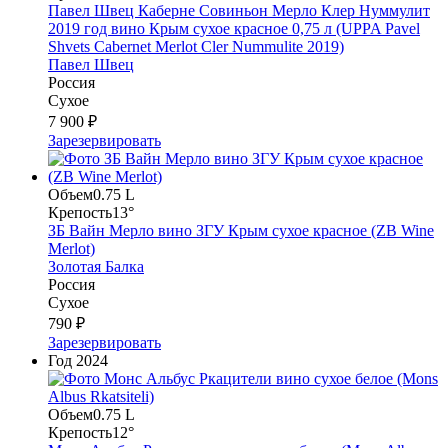
Павел Швец Каберне Совиньон Мерло Клер Нуммулит
2019 год вино Крым сухое красное 0,75 л (UPPA Pavel
Shvets Сabernet Merlot Cler Nummulite 2019)
Павел Швец
Россия
Сухое
7 900 ₽
Зарезервировать
Объем
0.75 L
Крепость
13°
ЗБ Вайн Мерло вино ЗГУ Крым сухое красное (ZB Wine
Merlot)
Золотая Балка
Россия
Сухое
790 ₽
Зарезервировать
Год
2024
Объем
0.75 L
Крепость
12°