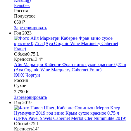
Riesling)
Бельбек
Россия
Полусухое
650 ₽
Зарезервировать
Год
2023
Объем
0.75 L
Крепость
13.4°
Айя Маркетри Каберне Фран вино сухое красное 0,75 л
(Aya Organic Wine Marquetry Cabernet Franc)
КФХ Чоргун
Россия
Сухое
2 790 ₽
Зарезервировать
Год
2019
Объем
0.75 L
Крепость
14°