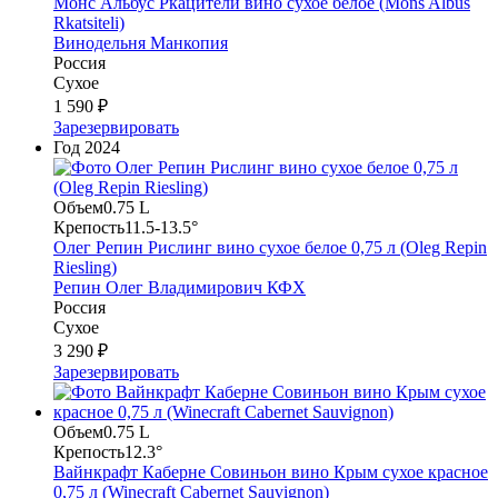
Монс Альбус Ркацители вино сухое белое (Mons Albus
Rkatsiteli)
Винодельня Манкопия
Россия
Сухое
1 590 ₽
Зарезервировать
Год
2024
Объем
0.75 L
Крепость
11.5-13.5°
Олег Репин Рислинг вино сухое белое 0,75 л (Oleg Repin
Riesling)
Репин Олег Владимирович КФХ
Россия
Сухое
3 290 ₽
Зарезервировать
Объем
0.75 L
Крепость
12.3°
Вайнкрафт Каберне Совиньон вино Крым сухое красное
0,75 л (Winecraft Cabernet Sauvignon)