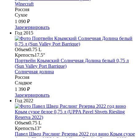
Winecraft
Россия
Сухое
1 090 ₽
Зарезервировать
Год
2015
Объем
0.75 L
Крепость
17.5°
Портвейн Крымский Солнечная Долина белый 0,75 л
(Sun Valley Port Barrique)
Солнечная долина
Россия
Сладкое
1 390 ₽
Зарезервировать
Год
2022
Объем
0.75 L
Крепость
13°
Павел Швец Рислинг Резерва 2022 год вино Крым сухое