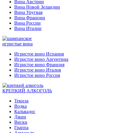
Вина Австрии
Вина Новой Зеландии
Вина Уругвая
Вина Франции
Вина России
Вина Италии
игристые вина
Игристое вино Испания
Игристое вино Аргентина
Игристое вино Франция
Игристое вино Италия
Игристое вино Россия
КРЕПКИЙ АЛКОГОЛЬ
Текила
Водка
Кальвадос
Джин
Виски
Граппа
Арманьяк