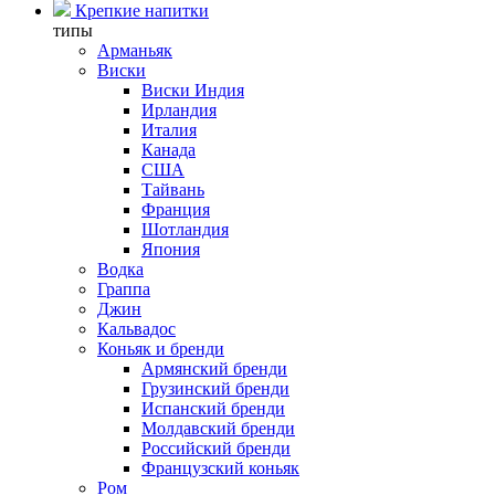
Крепкие напитки
типы
Арманьяк
Виски
Виски Индия
Ирландия
Италия
Канада
США
Тайвань
Франция
Шотландия
Япония
Водка
Граппа
Джин
Кальвадос
Коньяк и бренди
Армянский бренди
Грузинский бренди
Испанский бренди
Молдавский бренди
Российский бренди
Французский коньяк
Ром