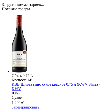
Загрузка комментариев...
Похожие товары
Объем
0.75 L
Крепость
14°
КВВ Шираз вино сухое красное 0,75 л (KWV Shiraz)
KWV
ЮАР
Сухое
1 290 ₽
Зарезервировать