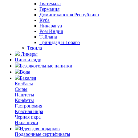
Гватемала
Германия
Доминиканская Республика
Куба
Никарагуа
Ром Индия
Тайланд
Тринидад и Тобаго
Текила
Ликеры
Пиво и сидр
Безалкогольные напитки
Вода
Бакалея
Колбасы
Сыры
Паштеты
Конфеты
Гастрономия
Красная икра
Черная икра
Икра щуки
Идеи для подарков
Подарочные сертификаты