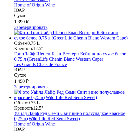
Home of Origin Wine
ЮАР
Сухое
1 390 ₽
Зарезервировать
Объем
0.75 L
Крепость
12.5°
ГринЛайф Шенен Блан Вестерн Кейп вино сухое белое
0,75 л (GreenLife Chenin Blanc Western Cape)
Les Grands Chais de France
ЮАР
Сухое
1 450 ₽
Зарезервировать
Объем
0.75 L
Крепость
12.5°
Уайлд Лайф Ред Семи Свит вино полусладкое красное
0,75 л (Wild Life Red Semi Sweet)
Home of Origin Wine
ЮАР