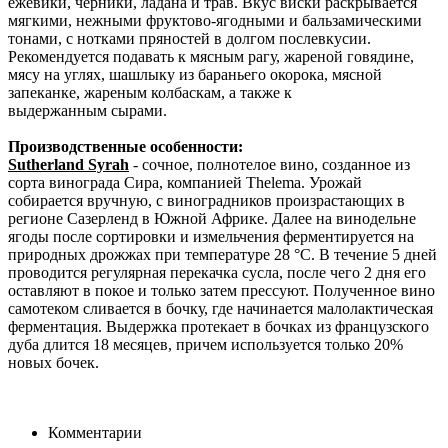
ежевики, черники, ладана и трав. Вкус виски раскрывается
мягкими, нежными фруктово-ягодными и бальзамическими
тонами, с нотками пряностей в долгом послевкусии.
Рекомендуется подавать к мясным рагу, жареной говядине,
мясу на углях, шашлыку из бараньего окорока, мясной
запеканке, жареным колбаскам, а также к
выдержанным сырами.
Производственные особенности:
Sutherland Syrah
- сочное, полнотелое вино, созданное из
сорта винограда Сира, компанией Thelema. Урожай
собирается вручную, с виноградников произрастающих в
регионе Сазерленд в Южной Африке. Далее на винодельне
ягоды после сортировки и измельчения ферментируется на
природных дрожжах при температуре 28 °C. В течение 5 дней
проводится регулярная перекачка сусла, после чего 2 дня его
оставляют в покое и только затем прессуют. Полученное вино
самотеком сливается в бочку, где начинается малолактическая
ферментация. Выдержка протекает в бочках из французского
дуба длится 18 месяцев, причем используется только 20%
новых бочек.
Комментарии