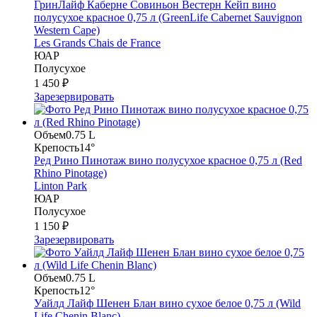
ГринЛайф Каберне Совиньон Вестерн Кейп вино
полусухое красное 0,75 л (GreenLife Cabernet Sauvignon
Western Cape)
Les Grands Chais de France
ЮАР
Полусухое
1 450 ₽
Зарезервировать
Объем
0.75 L
Крепость
14°
Ред Рино Пинотаж вино полусухое красное 0,75 л (Red
Rhino Pinotage)
Linton Park
ЮАР
Полусухое
1 150 ₽
Зарезервировать
Объем
0.75 L
Крепость
12°
Уайлд Лайф Шенен Блан вино сухое белое 0,75 л (Wild
Life Chenin Blanc)