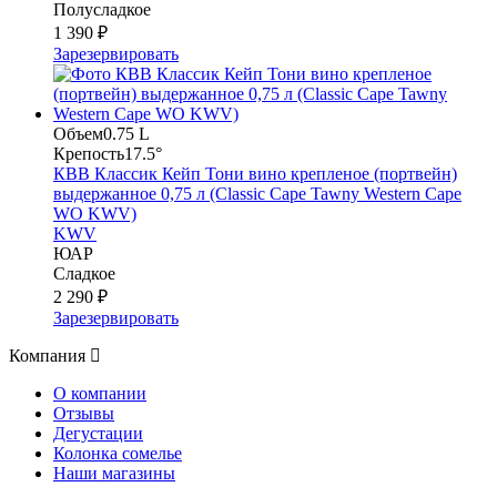
Полусладкое
1 390 ₽
Зарезервировать
Объем
0.75 L
Крепость
17.5°
КВВ Классик Кейп Тони вино крепленое (портвейн)
выдержанное 0,75 л (Classic Cape Tawny Western Cape
WO KWV)
KWV
ЮАР
Сладкое
2 290 ₽
Зарезервировать
Компания
О компании
Отзывы
Дегустации
Колонка сомелье
Наши магазины