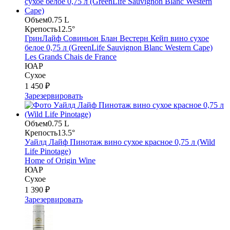
Объем
0.75 L
Крепость
12.5°
ГринЛайф Совиньон Блан Вестерн Кейп вино сухое
белое 0,75 л (GreenLife Sauvignon Blanc Western Cape)
Les Grands Chais de France
ЮАР
Сухое
1 450 ₽
Зарезервировать
Объем
0.75 L
Крепость
13.5°
Уайлд Лайф Пинотаж вино сухое красное 0,75 л (Wild
Life Pinotage)
Home of Origin Wine
ЮАР
Сухое
1 390 ₽
Зарезервировать