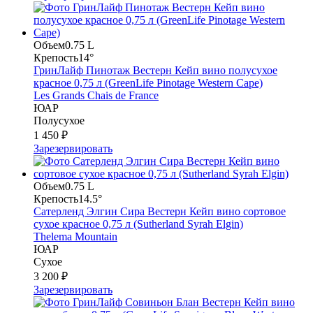
Объем
0.75 L
Крепость
14°
ГринЛайф Пинотаж Вестерн Кейп вино полусухое
красное 0,75 л (GreenLife Pinotage Western Cape)
Les Grands Chais de France
ЮАР
Полусухое
1 450 ₽
Зарезервировать
Объем
0.75 L
Крепость
14.5°
Сатерленд Элгин Сира Вестерн Кейп вино сортовое
сухое красное 0,75 л (Sutherland Syrah Elgin)
Thelema Mountain
ЮАР
Сухое
3 200 ₽
Зарезервировать