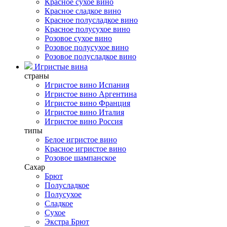
Красное сухое вино
Красное сладкое вино
Красное полусладкое вино
Красное полусухое вино
Розовое сухое вино
Розовое полусухое вино
Розовое полусладкое вино
Игристые вина
страны
Игристое вино Испания
Игристое вино Аргентина
Игристое вино Франция
Игристое вино Италия
Игристое вино Россия
типы
Белое игристое вино
Красное игристое вино
Розовое шампанское
Сахар
Брют
Полусладкое
Полусухое
Сладкое
Сухое
Экстра Брют