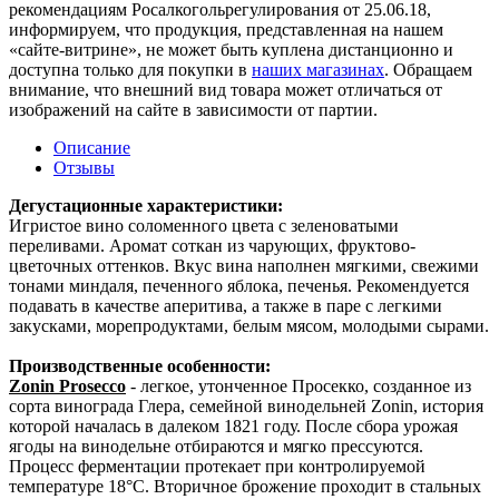
рекомендациям Росалкогольрегулирования от 25.06.18,
информируем, что продукция, представленная на нашем
«сайте-витрине», не может быть куплена дистанционно и
доступна только для покупки в
наших магазинах
. Обращаем
внимание, что внешний вид товара может отличаться от
изображений на сайте в зависимости от партии.
Описание
Отзывы
Дегустационные характеристики:
Игристое вино соломенного цвета с зеленоватыми
переливами. Аромат соткан из чарующих, фруктово-
цветочных оттенков. Вкус вина наполнен мягкими, свежими
тонами миндаля, печенного яблока, печенья. Рекомендуется
подавать в качестве аперитива, а также в паре с
легкими
закусками, морепродуктами, белым мясом, молодыми сырами.
Производственные особенности:
Zonin Prosecco
- легкое, утонченное Просекко, созданное из
сорта винограда Глера, семейной винодельней Zonin, история
которой началась в далеком 1821 году. После сбора урожая
ягоды на винодельне отбираются и мягко прессуются.
Процесс ферментации протекает при контролируемой
температуре 18°C. Вторичное брожение проходит в стальных