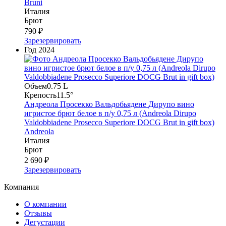
Bruni
Италия
Брют
790 ₽
Зарезервировать
Год
2024
Объем
0.75 L
Крепость
11.5°
Андреола Просекко Вальдобьядене Дирупо вино
игристое брют белое в п/у 0,75 л (Andreola Dirupo
Valdobbiadene Prosecco Superiore DOCG Brut in gift box)
Andreola
Италия
Брют
2 690 ₽
Зарезервировать
Компания
О компании
Отзывы
Дегустации