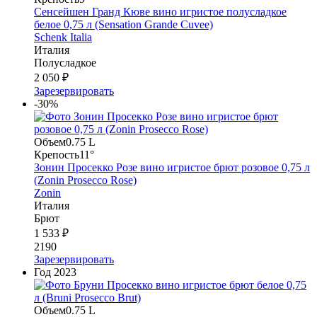
Сенсейшен Гранд Кюве вино игристое полусладкое
белое 0,75 л (Sensation Grande Cuvee)
Schenk Italia
Италия
Полусладкое
2 050 ₽
Зарезервировать
-30%
Объем
0.75 L
Крепость
11°
Зонин Просекко Розе вино игристое брют розовое 0,75 л
(Zonin Prosecco Rose)
Zonin
Италия
Брют
1 533 ₽
2190
Зарезервировать
Год
2023
Объем
0.75 L