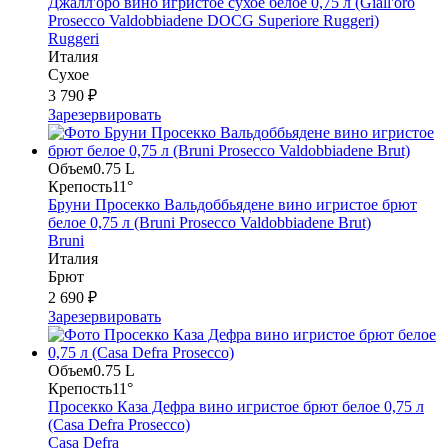
Джалл'оро вино игристое сухое белое 0,75 л (Giall'oro
Prosecco Valdobbiadene DOCG Superiore Ruggeri)
Ruggeri
Италия
Сухое
3 790 ₽
Зарезервировать
Объем
0.75 L
Крепость
11°
Бруни Просекко Вальдоббьядене вино игристое брют
белое 0,75 л (Bruni Prosecco Valdobbiadene Brut)
Bruni
Италия
Брют
2 690 ₽
Зарезервировать
Объем
0.75 L
Крепость
11°
Просекко Каза Дефра вино игристое брют белое 0,75 л
(Casa Defra Prosecco)
Casa Defra