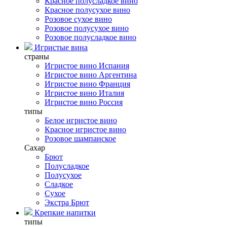
Красное полусладкое вино
Красное полусухое вино
Розовое сухое вино
Розовое полусухое вино
Розовое полусладкое вино
Игристые вина
страны
Игристое вино Испания
Игристое вино Аргентина
Игристое вино Франция
Игристое вино Италия
Игристое вино Россия
типы
Белое игристое вино
Красное игристое вино
Розовое шампанское
Сахар
Брют
Полусладкое
Полусухое
Сладкое
Сухое
Экстра Брют
Крепкие напитки
типы