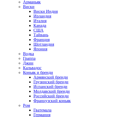
Арманьяк
Виски
Виски Индия
Ирландия
Италия
Канада
США
Тайвань
Франция
Шотландия
Япония
Водка
Граппа
Джин
Кальвадос
Коньяк и бренди
Армянский бренди
Грузинский бренди
Испанский бренди
Молдавский бренди
Российский бренди
Французский коньяк
Ром
Гватемала
Германия