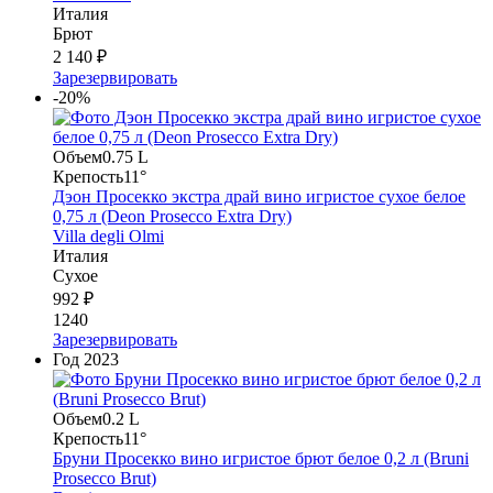
Италия
Брют
2 140 ₽
Зарезервировать
-20%
Объем
0.75 L
Крепость
11°
Дэон Просекко экстра драй вино игристое сухое белое
0,75 л (Deon Prosecco Extra Dry)
Villa degli Olmi
Италия
Сухое
992 ₽
1240
Зарезервировать
Год
2023
Объем
0.2 L
Крепость
11°
Бруни Просекко вино игристое брют белое 0,2 л (Bruni
Prosecco Brut)