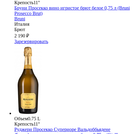
Крепость
11°
Бруни Просекко вино игристое брют белое 0,75 л (Bruni
Prosecco Brut)
Bruni
Италия
Брют
2 190 ₽
Зарезервировать
Объем
0.75 L
Крепость
11°
Руджери Просекко Супериоре Вальдоббьядене