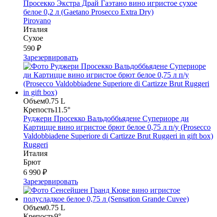
Просекко Экстра Драй Гаэтано вино игристое сухое
белое 0,2 л (Gaetano Prosecco Extra Dry)
Pirovano
Италия
Сухое
590 ₽
Зарезервировать
Объем
0.75 L
Крепость
11.5°
Руджери Просекко Вальдоббьядене Супериоре ди
Картицце вино игристое брют белое 0,75 л п/у (Prosecco
Valdobbiadene Superiore di Cartizze Brut Ruggeri in gift box)
Ruggeri
Италия
Брют
6 990 ₽
Зарезервировать
Объем
0.75 L
Крепость
9°