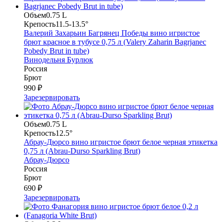
Объем
0.75 L
Крепость
11.5-13.5°
Валерий Захарьин Багрянец Победы вино игристое
брют красное в тубусе 0,75 л (Valery Zaharin Bagrjanec
Pobedy Brut in tube)
Винодельня Бурлюк
Россия
Брют
990 ₽
Зарезервировать
Объем
0.75 L
Крепость
12.5°
Абрау-Дюрсо вино игристое брют белое черная этикетка
0,75 л (Abrau-Durso Sparkling Brut)
Абрау-Дюрсо
Россия
Брют
690 ₽
Зарезервировать