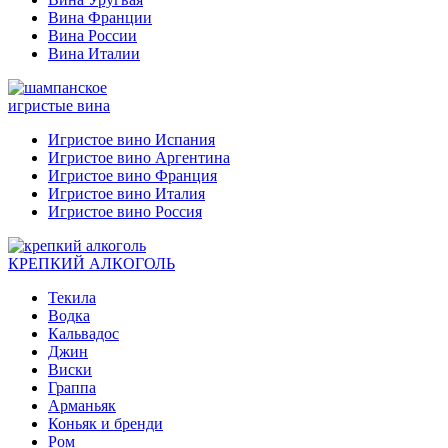
Вина Франции
Вина России
Вина Италии
игристые вина
Игристое вино Испания
Игристое вино Аргентина
Игристое вино Франция
Игристое вино Италия
Игристое вино Россия
КРЕПКИЙ АЛКОГОЛЬ
Текила
Водка
Кальвадос
Джин
Виски
Граппа
Арманьяк
Коньяк и бренди
Ром