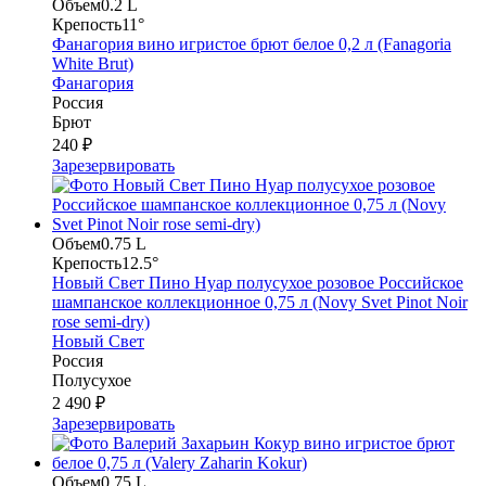
Объем
0.2 L
Крепость
11°
Фанагория вино игристое брют белое 0,2 л (Fanagoria
White Brut)
Фанагория
Россия
Брют
240 ₽
Зарезервировать
Объем
0.75 L
Крепость
12.5°
Новый Свет Пино Нуар полусухое розовое Российское
шампанское коллекционное 0,75 л (Novy Svet Pinot Noir
rose semi-dry)
Новый Свет
Россия
Полусухое
2 490 ₽
Зарезервировать
Объем
0.75 L