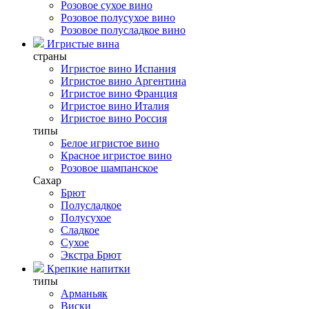
Розовое сухое вино
Розовое полусухое вино
Розовое полусладкое вино
Игристые вина
страны
Игристое вино Испания
Игристое вино Аргентина
Игристое вино Франция
Игристое вино Италия
Игристое вино Россия
типы
Белое игристое вино
Красное игристое вино
Розовое шампанское
Сахар
Брют
Полусладкое
Полусухое
Сладкое
Сухое
Экстра Брют
Крепкие напитки
типы
Арманьяк
Виски