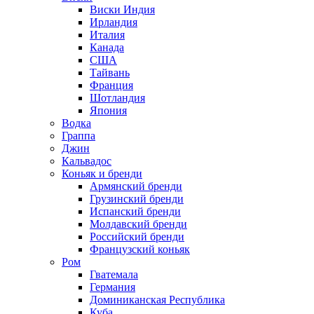
Виски Индия
Ирландия
Италия
Канада
США
Тайвань
Франция
Шотландия
Япония
Водка
Граппа
Джин
Кальвадос
Коньяк и бренди
Армянский бренди
Грузинский бренди
Испанский бренди
Молдавский бренди
Российский бренди
Французский коньяк
Ром
Гватемала
Германия
Доминиканская Республика
Куба