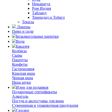
Никарагуа
Ром Индия
Тайланд
Тринидад и Тобаго
Текила
Ликеры
Пиво и сидр
Безалкогольные напитки
Вода
Бакалея
Колбасы
Сыры
Паштеты
Конфеты
Гастрономия
Красная икра
Черная икра
Икра щуки
Идеи для подарков
Подарочные сертификаты
Алкоголь
Посуда и аксессуары для вина
Сувенирная и упаковочная продукция
Скидки