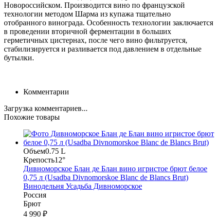
Новороссийском. Производится вино по французской
технологии методом Шарма из купажа тщательно
отобранного винограда. Особенность технологии заключается
в проведении вторичной ферментации в больших
герметичных цистернах, после чего вино фильтруется,
стабилизируется и разливается под давлением в отдельные
бутылки.
Комментарии
Загрузка комментариев...
Похожие товары
Объем
0.75 L
Крепость
12°
Дивноморское Блан де Блан вино игристое брют белое
0,75 л (Usadba Divnomorskoe Blanc de Blancs Brut)
Винодельня Усадьба Дивноморское
Россия
Брют
4 990 ₽