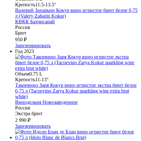
Крепость
11.5-13.5°
Валерий Захарьин Кокур вино игристое брют белое 0,75
л (Valery Zaharin Kokur)
КВКК Бахчисарай
Россия
Брют
950 ₽
Зарезервировать
Год
2023
Объем
0.75 L
Крепость
11-13°
Такоевино Заря Кокур вино игристое экстра брют белое
0,75 л (Tacoevino Zarya Kokur sparkling wine extra brut
white)
Винодельня Новозаведенное
Россия
Экстра брют
2 990 ₽
Зарезервировать