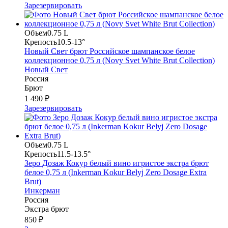
Зарезервировать
Объем
0.75 L
Крепость
10.5-13°
Новый Свет брют Российское шампанское белое
коллекционное 0,75 л (Novy Svet White Brut Collection)
Новый Свет
Россия
Брют
1 490 ₽
Зарезервировать
Объем
0.75 L
Крепость
11.5-13.5°
Зеро Дозаж Кокур белый вино игристое экстра брют
белое 0,75 л (Inkerman Kokur Belyj Zero Dosage Extra
Brut)
Инкерман
Россия
Экстра брют
850 ₽