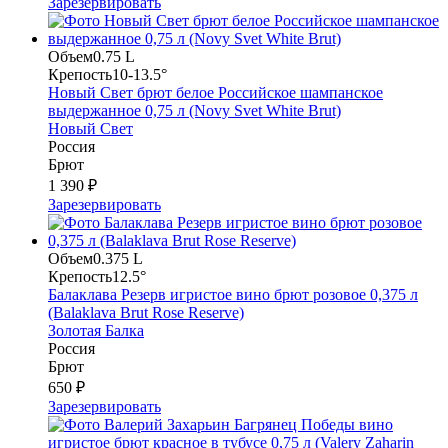
Зарезервировать
Объем
0.75 L
Крепость
10-13.5°
Новый Свет брют белое Российское шампанское
выдержанное 0,75 л (Novy Svet White Brut)
Новый Свет
Россия
Брют
1 390 ₽
Зарезервировать
Объем
0.375 L
Крепость
12.5°
Балаклава Резерв игристое вино брют розовое 0,375 л
(Balaklava Brut Rose Reserve)
Золотая Балка
Россия
Брют
650 ₽
Зарезервировать