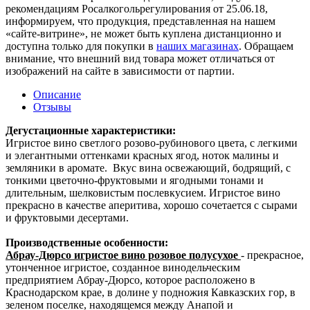
рекомендациям Росалкогольрегулирования от 25.06.18,
информируем, что продукция, представленная на нашем
«сайте-витрине», не может быть куплена дистанционно и
доступна только для покупки в
наших магазинах
. Обращаем
внимание, что внешний вид товара может отличаться от
изображений на сайте в зависимости от партии.
Описание
Отзывы
Дегустационные характеристики:
Игристое вино светлого розово-рубинового цвета, с легкими
и элегантными оттенками красных ягод, ноток малины и
земляники в аромате. Вкус вина освежающий, бодрящий, с
тонкими цветочно-фруктовыми и ягодными тонами и
длительным, шелковистым послевкусием.
Игристое вино
прекрасно в качестве аперитива, хорошо сочетается с сырами
и фруктовыми десертами.
Производственные особенности:
Абрау-Дюрсо игристое вино розовое полусухое
- прекрасное,
утонченное игристое, созданное винодельческим
предприятием Абрау-Дюрсо, которое расположено в
Краснодарском крае, в долине у подножия Кавказских гор, в
зеленом поселке, находящемся между Анапой и