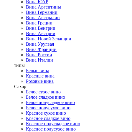
Вина ЮАР
Вина Аргентины
Вина Германии
Вина Австралии
Вина Греции
Вина Венгрии
Вина Австрии
Вина Новой Зеландии
Вина Уругвая
Вина Франции
Вина России
Вина Италии
типы
Белые вина
Красные вина
Розовые вина
Сахар
Белое сухое вино
Белое сладкое вино
Белое полусладкое вино
Белое полусухое вино
Красное сухое вино
Красное сладкое вино
Красное полусладкое вино
Красное полусухое вино