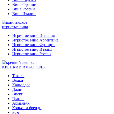
Вина Франции
Вина России
Вина Италии
игристые вина
Игристое вино Испания
Игристое вино Аргентина
Игристое вино Франция
Игристое вино Италия
Игристое вино Россия
КРЕПКИЙ АЛКОГОЛЬ
Текила
Водка
Кальвадос
Джин
Виски
Граппа
Арманьяк
Коньяк и бренди
Ром