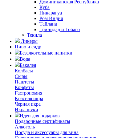
Доминиканская Республика
Куба
Никарагуа
Ром Индия
Тайланд
Тринидад и Тобаго
Текила
Ликеры
Пиво и сидр
Безалкогольные напитки
Вода
Бакалея
Колбасы
Сыры
Паштеты
Конфеты
Гастрономия
Красная икра
Черная икра
Икра щуки
Идеи для подарков
Подарочные сертификаты
Алкоголь
Посуда и аксессуары для вина
Сувенирная и упаковочная продукция