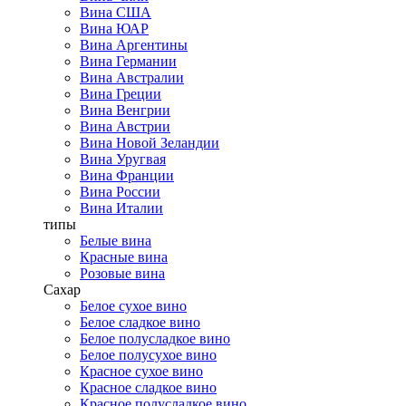
Вина США
Вина ЮАР
Вина Аргентины
Вина Германии
Вина Австралии
Вина Греции
Вина Венгрии
Вина Австрии
Вина Новой Зеландии
Вина Уругвая
Вина Франции
Вина России
Вина Италии
типы
Белые вина
Красные вина
Розовые вина
Сахар
Белое сухое вино
Белое сладкое вино
Белое полусладкое вино
Белое полусухое вино
Красное сухое вино
Красное сладкое вино
Красное полусладкое вино