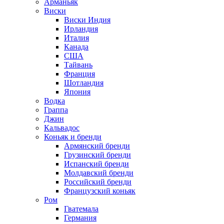
Арманьяк
Виски
Виски Индия
Ирландия
Италия
Канада
США
Тайвань
Франция
Шотландия
Япония
Водка
Граппа
Джин
Кальвадос
Коньяк и бренди
Армянский бренди
Грузинский бренди
Испанский бренди
Молдавский бренди
Российский бренди
Французский коньяк
Ром
Гватемала
Германия