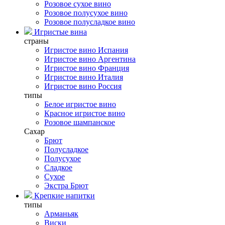
Розовое сухое вино
Розовое полусухое вино
Розовое полусладкое вино
Игристые вина
страны
Игристое вино Испания
Игристое вино Аргентина
Игристое вино Франция
Игристое вино Италия
Игристое вино Россия
типы
Белое игристое вино
Красное игристое вино
Розовое шампанское
Сахар
Брют
Полусладкое
Полусухое
Сладкое
Сухое
Экстра Брют
Крепкие напитки
типы
Арманьяк
Виски