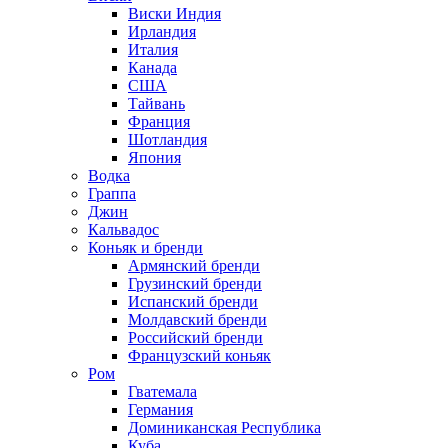
Виски Индия
Ирландия
Италия
Канада
США
Тайвань
Франция
Шотландия
Япония
Водка
Граппа
Джин
Кальвадос
Коньяк и бренди
Армянский бренди
Грузинский бренди
Испанский бренди
Молдавский бренди
Российский бренди
Французский коньяк
Ром
Гватемала
Германия
Доминиканская Республика
Куба