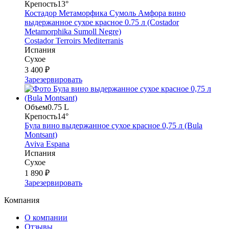
Крепость
13°
Костадор Метаморфика Сумоль Амфора вино
выдержанное сухое красное 0.75 л (Costador
Metamorphika Sumoll Negre)
Costador Terroirs Mediterranis
Испания
Сухое
3 400 ₽
Зарезервировать
Объем
0.75 L
Крепость
14°
Була вино выдержанное сухое красное 0,75 л (Bula
Montsant)
Aviva Espana
Испания
Сухое
1 890 ₽
Зарезервировать
Компания
О компании
Отзывы