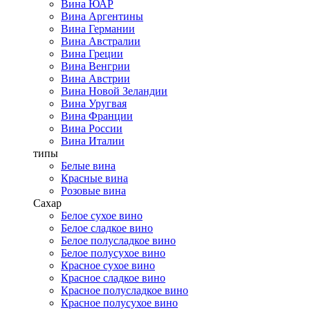
Вина ЮАР
Вина Аргентины
Вина Германии
Вина Австралии
Вина Греции
Вина Венгрии
Вина Австрии
Вина Новой Зеландии
Вина Уругвая
Вина Франции
Вина России
Вина Италии
типы
Белые вина
Красные вина
Розовые вина
Сахар
Белое сухое вино
Белое сладкое вино
Белое полусладкое вино
Белое полусухое вино
Красное сухое вино
Красное сладкое вино
Красное полусладкое вино
Красное полусухое вино