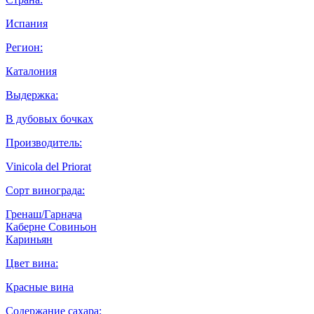
Испания
Регион:
Каталония
Выдержка:
В дубовых бочках
Производитель:
Vinicola del Priorat
Сорт винограда:
Гренаш/Гарнача
Каберне Совиньон
Кариньян
Цвет вина:
Красные вина
Содержание сахара: