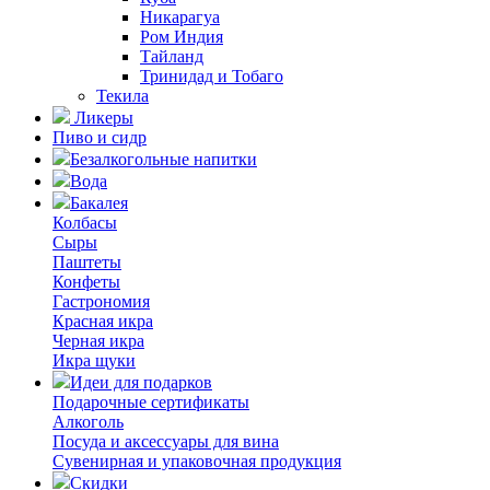
Никарагуа
Ром Индия
Тайланд
Тринидад и Тобаго
Текила
Ликеры
Пиво и сидр
Безалкогольные напитки
Вода
Бакалея
Колбасы
Сыры
Паштеты
Конфеты
Гастрономия
Красная икра
Черная икра
Икра щуки
Идеи для подарков
Подарочные сертификаты
Алкоголь
Посуда и аксессуары для вина
Сувенирная и упаковочная продукция
Скидки