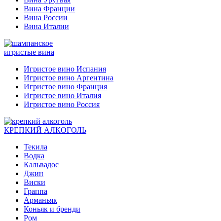
Вина Франции
Вина России
Вина Италии
игристые вина
Игристое вино Испания
Игристое вино Аргентина
Игристое вино Франция
Игристое вино Италия
Игристое вино Россия
КРЕПКИЙ АЛКОГОЛЬ
Текила
Водка
Кальвадос
Джин
Виски
Граппа
Арманьяк
Коньяк и бренди
Ром