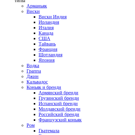
типы
Арманьяк
Виски
Виски Индия
Ирландия
Италия
Канада
США
Тайвань
Франция
Шотландия
Япония
Водка
Граппа
Джин
Кальвадос
Коньяк и бренди
Армянский бренди
Грузинский бренди
Испанский бренди
Молдавский бренди
Российский бренди
Французский коньяк
Ром
Гватемала