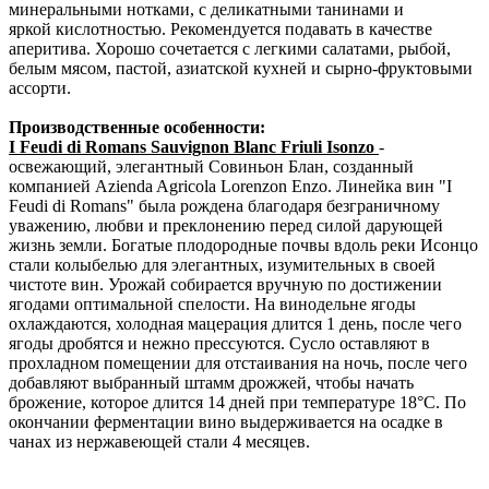
минеральными нотками, с деликатными танинами и
яркой кислотностью. Рекомендуется подавать в качестве
аперитива. Хорошо сочетается с легкими салатами, рыбой,
белым мясом, пастой, азиатской кухней и сырно-фруктовыми
ассорти.
Производственные особенности:
I Feudi di Romans Sauvignon Blanc Friuli Isonzo
-
освежающий, элегантный Совиньон Блан, созданный
компанией Azienda Agricola Lorenzon Enzo. Линейка вин "I
Feudi di Romans" была рождена благодаря безграничному
уважению, любви и преклонению перед силой дарующей
жизнь земли. Богатые плодородные почвы вдоль реки Исонцо
стали колыбелью для элегантных, изумительных в своей
чистоте вин. Урожай собирается вручную по достижении
ягодами оптимальной спелости. На винодельне ягоды
охлаждаются, холодная мацерация длится 1 день, после чего
ягоды дробятся и нежно прессуются. Сусло оставляют в
прохладном помещении для отстаивания на ночь, после чего
добавляют выбранный штамм дрожжей, чтобы начать
брожение, которое длится 14 дней при температуре 18°С. По
окончании ферментации вино выдерживается на осадке в
чанах из нержавеющей стали 4 месяцев.