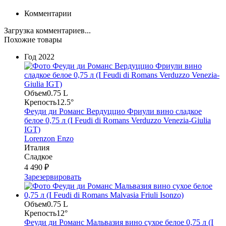
Комментарии
Загрузка комментариев...
Похожие товары
Год
2022
Объем
0.75 L
Крепость
12.5°
Феуди ди Романс Вердуццио Фриули вино сладкое
белое 0,75 л (I Feudi di Romans Verduzzo Venezia-Giulia
IGT)
Lorenzon Enzo
Италия
Сладкое
4 490 ₽
Зарезервировать
Объем
0.75 L
Крепость
12°
Феуди ди Романс Мальвазия вино сухое белое 0,75 л (I