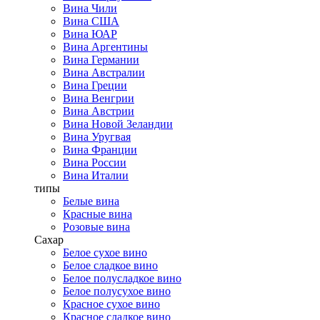
Вина Чили
Вина США
Вина ЮАР
Вина Аргентины
Вина Германии
Вина Австралии
Вина Греции
Вина Венгрии
Вина Австрии
Вина Новой Зеландии
Вина Уругвая
Вина Франции
Вина России
Вина Италии
типы
Белые вина
Красные вина
Розовые вина
Сахар
Белое сухое вино
Белое сладкое вино
Белое полусладкое вино
Белое полусухое вино
Красное сухое вино
Красное сладкое вино