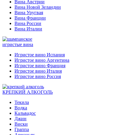
Вина Австрии
Вина Новой Зеландии
Вина Уругвая
Вина Франции
Вина России
Вина Италии
игристые вина
Игристое вино Испания
Игристое вино Аргентина
Игристое вино Франция
Игристое вино Италия
Игристое вино Россия
КРЕПКИЙ АЛКОГОЛЬ
Текила
Водка
Кальвадос
Джин
Виски
Граппа
Арманьяк