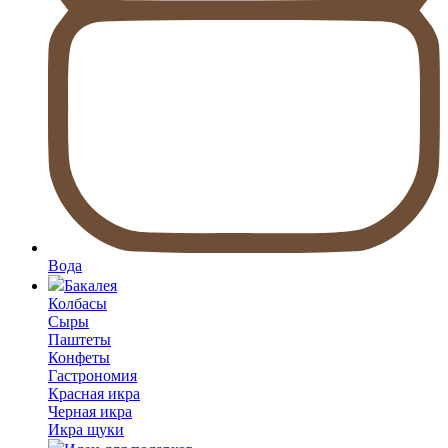
Вода
Бакалея
Колбасы
Сыры
Паштеты
Конфеты
Гастрономия
Красная икра
Черная икра
Икра щуки