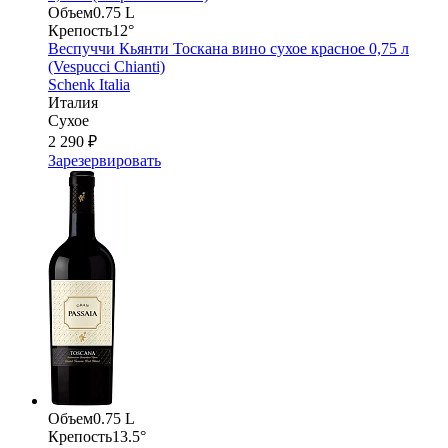
Объем
0.75 L
Крепость
12°
Веспуччи Кьянти Тоскана вино сухое красное 0,75 л
(Vespucci Chianti)
Schenk Italia
Италия
Сухое
2 290 ₽
Зарезервировать
Объем
0.75 L
Крепость
13.5°