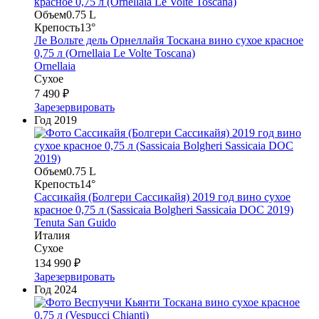
Объем
0.75 L
Крепость
13°
Ле Вольте дель Орнеллайя Тоскана вино сухое красное
0,75 л (Ornellaia Le Volte Toscana)
Ornellaia
Сухое
7 490 ₽
Зарезервировать
Год
2019
Объем
0.75 L
Крепость
14°
Сассикайя (Болгери Сассикайя) 2019 год вино сухое
красное 0,75 л (Sassicaia Bolgheri Sassicaia DOC 2019)
Tenuta San Guido
Италия
Сухое
134 990 ₽
Зарезервировать
Год
2024