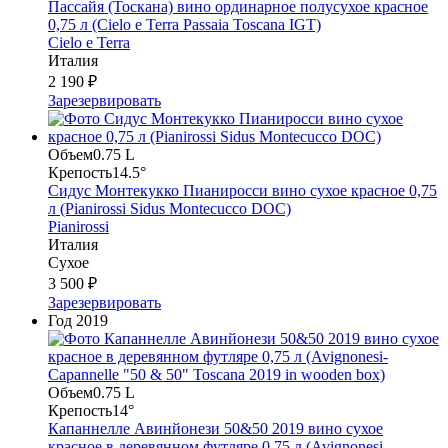
Пассайя (Тоскана) вино ординарное полусухое красное
0,75 л (Cielo e Terra Passaia Toscana IGT)
Cielo e Terra
Италия
2 190 ₽
Зарезервировать
Объем
0.75 L
Крепость
14.5°
Сидус Монтекукко Пианиросси вино сухое красное 0,75
л (Pianirossi Sidus Montecucco DOC)
Pianirossi
Италия
Сухое
3 500 ₽
Зарезервировать
Год
2019
Объем
0.75 L
Крепость
14°
Капаннелле Авинйонези 50&50 2019 вино сухое
красное в деревянном футляре 0,75 л (Avignonesi-