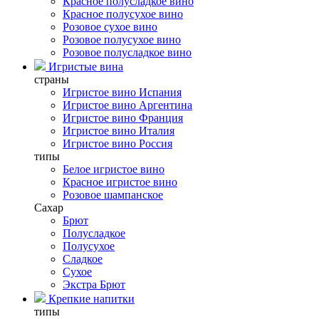
Красное полусладкое вино
Красное полусухое вино
Розовое сухое вино
Розовое полусухое вино
Розовое полусладкое вино
Игристые вина
страны
Игристое вино Испания
Игристое вино Аргентина
Игристое вино Франция
Игристое вино Италия
Игристое вино Россия
типы
Белое игристое вино
Красное игристое вино
Розовое шампанское
Сахар
Брют
Полусладкое
Полусухое
Сладкое
Сухое
Экстра Брют
Крепкие напитки
типы