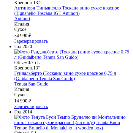
Крепость
13.5°
Антинори Тиньянелло Тоскана вино сухое красное
(Tignanello Toscana IGT Antinori)
Antinori
Италия
Сухое
34 990 ₽
Зарезервировать
Год
2020
Объем
0.75 L
Крепость
13°
Гуидальберто (Тоскана) вино сухое красное 0,75 л
(Guidalberto Tenuta San Guido)
Tenuta San Guido
Италия
Сухое
14 990 ₽
Зарезервировать
Год
2014