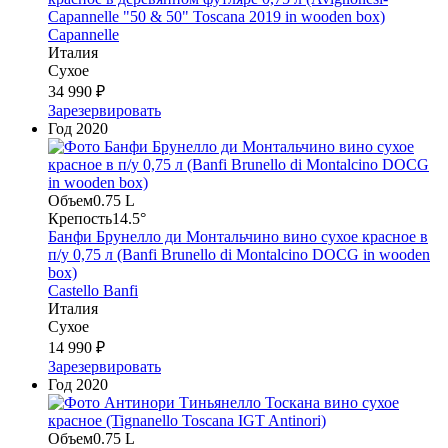
Capannelle "50 & 50" Toscana 2019 in wooden box)
Capannelle
Италия
Сухое
34 990 ₽
Зарезервировать
Год
2020
Объем
0.75 L
Крепость
14.5°
Банфи Брунелло ди Монтальчино вино сухое красное в
п/у 0,75 л (Banfi Brunello di Montalcino DOCG in wooden
box)
Castello Banfi
Италия
Сухое
14 990 ₽
Зарезервировать
Год
2020
Объем
0.75 L