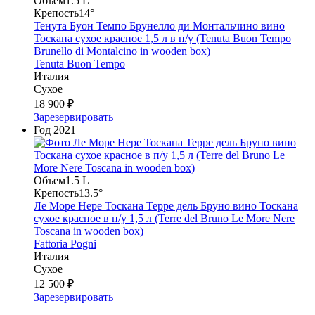
Объем
1.5 L
Крепость
14°
Тенута Буон Темпо Брунелло ди Монтальчино вино
Тоскана сухое красное 1,5 л в п/у (Tenuta Buon Tempo
Brunello di Montalcino in wooden box)
Tenuta Buon Tempo
Италия
Сухое
18 900 ₽
Зарезервировать
Год
2021
Объем
1.5 L
Крепость
13.5°
Ле Море Нере Тоскана Терре дель Бруно вино Тоскана
сухое красное в п/у 1,5 л (Terre del Bruno Le More Nere
Toscana in wooden box)
Fattoria Pogni
Италия
Сухое
12 500 ₽
Зарезервировать