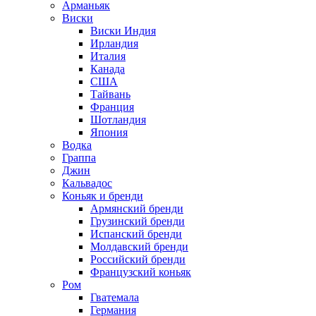
Арманьяк
Виски
Виски Индия
Ирландия
Италия
Канада
США
Тайвань
Франция
Шотландия
Япония
Водка
Граппа
Джин
Кальвадос
Коньяк и бренди
Армянский бренди
Грузинский бренди
Испанский бренди
Молдавский бренди
Российский бренди
Французский коньяк
Ром
Гватемала
Германия