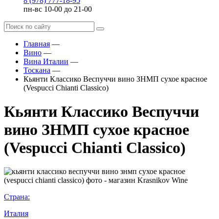
8 (978) 777-18-95
пн-вс 10-00 до 21-00
Главная
—
Вино
—
Вина Италии
—
Тоскана
—
Кьянти Классико Веспуччи вино ЗНМП сухое красное
(Vespucci Chianti Classico)
Кьянти Классико Веспуччи
вино ЗНМП сухое красное
(Vespucci Chianti Classico)
Страна:
Италия