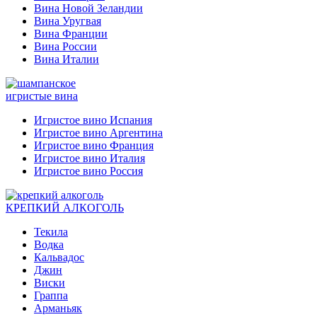
Вина Новой Зеландии
Вина Уругвая
Вина Франции
Вина России
Вина Италии
игристые вина
Игристое вино Испания
Игристое вино Аргентина
Игристое вино Франция
Игристое вино Италия
Игристое вино Россия
КРЕПКИЙ АЛКОГОЛЬ
Текила
Водка
Кальвадос
Джин
Виски
Граппа
Арманьяк