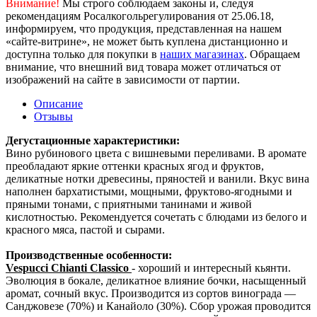
Внимание!
Мы строго соблюдаем законы и, следуя
рекомендациям Росалкогольрегулирования от 25.06.18,
информируем, что продукция, представленная на нашем
«сайте-витрине», не может быть куплена дистанционно и
доступна только для покупки в
наших магазинах
. Обращаем
внимание, что внешний вид товара может отличаться от
изображений на сайте в зависимости от партии.
Описание
Отзывы
Дегустационные характеристики:
Вино рубинового цвета с вишневыми переливами. В аромате
преобладают яркие оттенки красных ягод и фруктов,
деликатные нотки древесины, пряностей и ванили. Вкус вина
наполнен бархатистыми, мощными, фруктово-ягодными и
пряными тонами, с приятными танинами и живой
кислотностью. Рекомендуется сочетать с блюдами из белого и
красного мяса, пастой и сырами.
Производственные особенности:
Vespucci Chianti Classico
- хороший и интересный кьянти.
Эволюция в бокале, деликатное влияние бочки, насыщенный
аромат, сочный вкус. Производится из сортов винограда —
Санджовезе (70%) и Канайоло (30%). Сбор урожая проводится