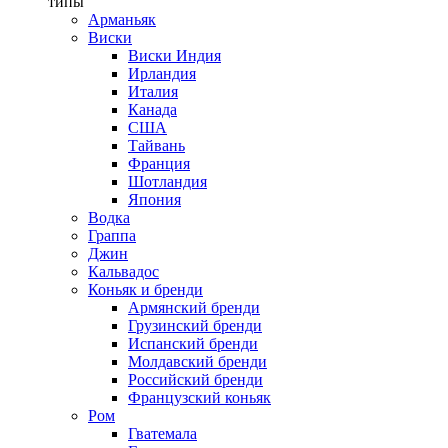
типы
Арманьяк
Виски
Виски Индия
Ирландия
Италия
Канада
США
Тайвань
Франция
Шотландия
Япония
Водка
Граппа
Джин
Кальвадос
Коньяк и бренди
Армянский бренди
Грузинский бренди
Испанский бренди
Молдавский бренди
Российский бренди
Французский коньяк
Ром
Гватемала