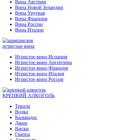
Вина Австрии
Вина Новой Зеландии
Вина Уругвая
Вина Франции
Вина России
Вина Италии
игристые вина
Игристое вино Испания
Игристое вино Аргентина
Игристое вино Франция
Игристое вино Италия
Игристое вино Россия
КРЕПКИЙ АЛКОГОЛЬ
Текила
Водка
Кальвадос
Джин
Виски
Граппа
Арманьяк