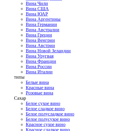
Вина Чили
Вина США
Вина ЮАР
Вина Аргентины
Вина Германии
Вина Австралии
Вина Греции
Вина Венгрии
Вина Австрии
Вина Новой Зеландии
Вина Уругвая
Вина Франции
Вина России
Вина Италии
типы
Белые вина
Красные вина
Розовые вина
Сахар
Белое сухое вино
Белое сладкое вино
Белое полусладкое вино
Белое полусухое вино
Красное сухое вино
Красное сладкое вино