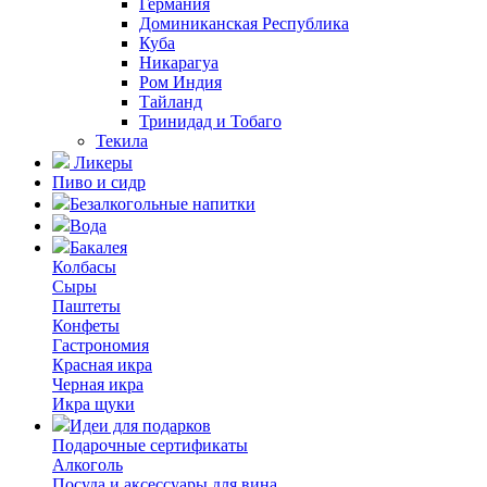
Германия
Доминиканская Республика
Куба
Никарагуа
Ром Индия
Тайланд
Тринидад и Тобаго
Текила
Ликеры
Пиво и сидр
Безалкогольные напитки
Вода
Бакалея
Колбасы
Сыры
Паштеты
Конфеты
Гастрономия
Красная икра
Черная икра
Икра щуки
Идеи для подарков
Подарочные сертификаты
Алкоголь
Посуда и аксессуары для вина