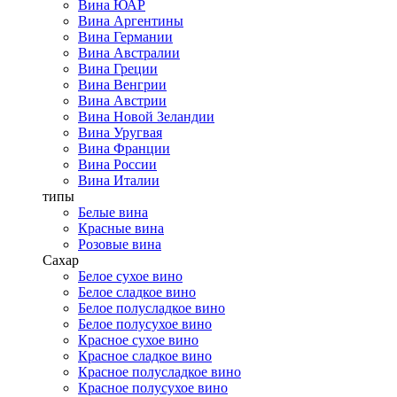
Вина ЮАР
Вина Аргентины
Вина Германии
Вина Австралии
Вина Греции
Вина Венгрии
Вина Австрии
Вина Новой Зеландии
Вина Уругвая
Вина Франции
Вина России
Вина Италии
типы
Белые вина
Красные вина
Розовые вина
Сахар
Белое сухое вино
Белое сладкое вино
Белое полусладкое вино
Белое полусухое вино
Красное сухое вино
Красное сладкое вино
Красное полусладкое вино
Красное полусухое вино