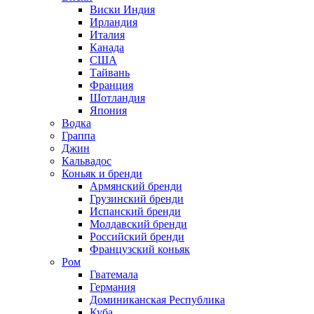
Виски Индия
Ирландия
Италия
Канада
США
Тайвань
Франция
Шотландия
Япония
Водка
Граппа
Джин
Кальвадос
Коньяк и бренди
Армянский бренди
Грузинский бренди
Испанский бренди
Молдавский бренди
Российский бренди
Французский коньяк
Ром
Гватемала
Германия
Доминиканская Республика
Куба