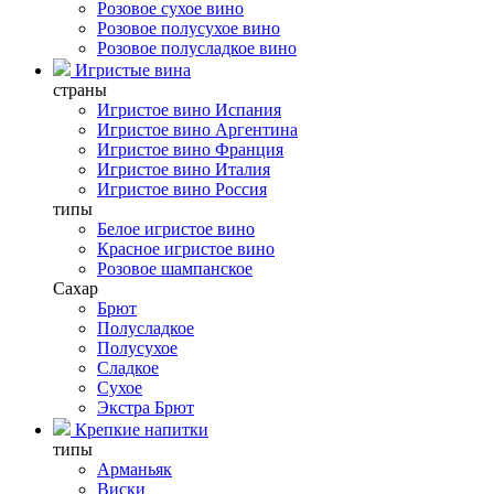
Розовое сухое вино
Розовое полусухое вино
Розовое полусладкое вино
Игристые вина
страны
Игристое вино Испания
Игристое вино Аргентина
Игристое вино Франция
Игристое вино Италия
Игристое вино Россия
типы
Белое игристое вино
Красное игристое вино
Розовое шампанское
Сахар
Брют
Полусладкое
Полусухое
Сладкое
Сухое
Экстра Брют
Крепкие напитки
типы
Арманьяк
Виски