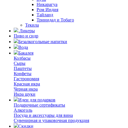
Никарагуа
Ром Индия
Тайланд
Тринидад и Тобаго
Текила
Ликеры
Пиво и сидр
Безалкогольные напитки
Вода
Бакалея
Колбасы
Сыры
Паштеты
Конфеты
Гастрономия
Красная икра
Черная икра
Икра щуки
Идеи для подарков
Подарочные сертификаты
Алкоголь
Посуда и аксессуары для вина
Сувенирная и упаковочная продукция
Скидки