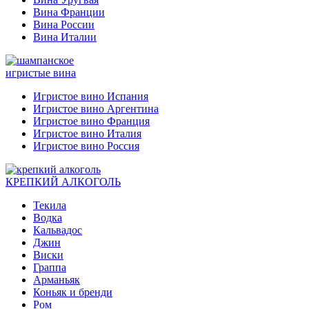
Вина Франции
Вина России
Вина Италии
игристые вина
Игристое вино Испания
Игристое вино Аргентина
Игристое вино Франция
Игристое вино Италия
Игристое вино Россия
КРЕПКИЙ АЛКОГОЛЬ
Текила
Водка
Кальвадос
Джин
Виски
Граппа
Арманьяк
Коньяк и бренди
Ром