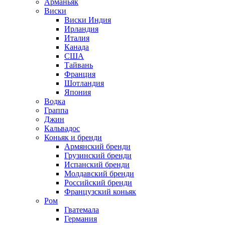
Арманьяк
Виски
Виски Индия
Ирландия
Италия
Канада
США
Тайвань
Франция
Шотландия
Япония
Водка
Граппа
Джин
Кальвадос
Коньяк и бренди
Армянский бренди
Грузинский бренди
Испанский бренди
Молдавский бренди
Российский бренди
Французский коньяк
Ром
Гватемала
Германия