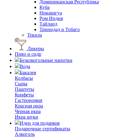
Доминиканская Республика
Куба
Никарагуа
Ром Индия
Тайланд
Тринидад и Тобаго
Текила
Ликеры
Пиво и сидр
Безалкогольные напитки
Вода
Бакалея
Колбасы
Сыры
Паштеты
Конфеты
Гастрономия
Красная икра
Черная икра
Икра щуки
Идеи для подарков
Подарочные сертификаты
Алкоголь