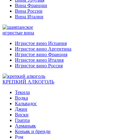
Вина Франции
Вина России
Вина Италии
игристые вина
Игристое вино Испания
Игристое вино Аргентина
Игристое вино Франция
Игристое вино Италия
Игристое вино Россия
КРЕПКИЙ АЛКОГОЛЬ
Текила
Водка
Кальвадос
Джин
Виски
Граппа
Арманьяк
Коньяк и бренди
Ром