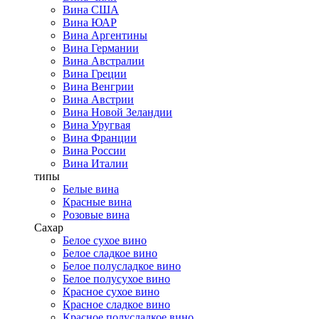
Вина США
Вина ЮАР
Вина Аргентины
Вина Германии
Вина Австралии
Вина Греции
Вина Венгрии
Вина Австрии
Вина Новой Зеландии
Вина Уругвая
Вина Франции
Вина России
Вина Италии
типы
Белые вина
Красные вина
Розовые вина
Сахар
Белое сухое вино
Белое сладкое вино
Белое полусладкое вино
Белое полусухое вино
Красное сухое вино
Красное сладкое вино
Красное полусладкое вино