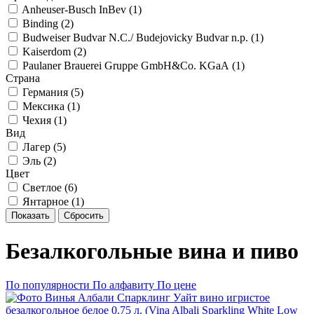
Anheuser-Busch InBev (
1
)
Binding (
2
)
Budweiser Budvar N.C./ Budejovicky Budvar n.p. (
1
)
Kaiserdom (
2
)
Paulaner Brauerei Gruppe GmbH&Co. KGaA (
1
)
Страна
Германия (
5
)
Мексика (
1
)
Чехия (
1
)
Вид
Лагер (
5
)
Эль (
2
)
Цвет
Светлое (
6
)
Янтарное (
1
)
Показать
Сбросить
Безалкогольные вина и пиво
По популярности
По алфавиту
По цене