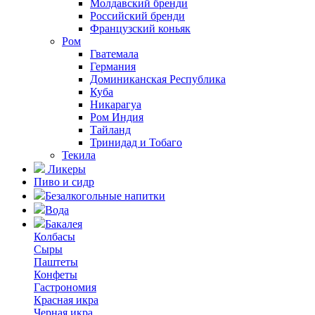
Молдавский бренди
Российский бренди
Французский коньяк
Ром
Гватемала
Германия
Доминиканская Республика
Куба
Никарагуа
Ром Индия
Тайланд
Тринидад и Тобаго
Текила
Ликеры
Пиво и сидр
Безалкогольные напитки
Вода
Бакалея
Колбасы
Сыры
Паштеты
Конфеты
Гастрономия
Красная икра
Черная икра