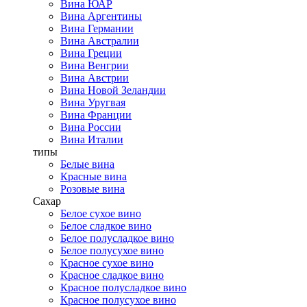
Вина ЮАР
Вина Аргентины
Вина Германии
Вина Австралии
Вина Греции
Вина Венгрии
Вина Австрии
Вина Новой Зеландии
Вина Уругвая
Вина Франции
Вина России
Вина Италии
типы
Белые вина
Красные вина
Розовые вина
Сахар
Белое сухое вино
Белое сладкое вино
Белое полусладкое вино
Белое полусухое вино
Красное сухое вино
Красное сладкое вино
Красное полусладкое вино
Красное полусухое вино