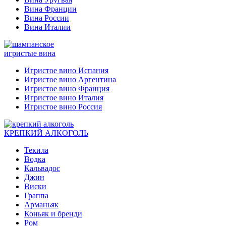
Вина Франции
Вина России
Вина Италии
игристые вина
Игристое вино Испания
Игристое вино Аргентина
Игристое вино Франция
Игристое вино Италия
Игристое вино Россия
КРЕПКИЙ АЛКОГОЛЬ
Текила
Водка
Кальвадос
Джин
Виски
Граппа
Арманьяк
Коньяк и бренди
Ром