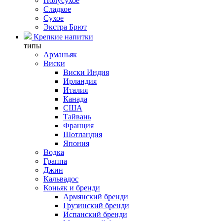
Полусухое
Сладкое
Сухое
Экстра Брют
Крепкие напитки
типы
Арманьяк
Виски
Виски Индия
Ирландия
Италия
Канада
США
Тайвань
Франция
Шотландия
Япония
Водка
Граппа
Джин
Кальвадос
Коньяк и бренди
Армянский бренди
Грузинский бренди
Испанский бренди