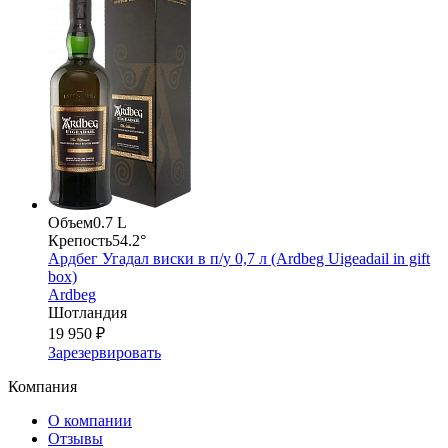
Объем
0.7 L
Крепость
54.2°
Ардбег Угадал виски в п/у 0,7 л (Ardbeg Uigeadail in gift
box)
Ardbeg
Шотландия
19 950 ₽
Зарезервировать
Компания
О компании
Отзывы