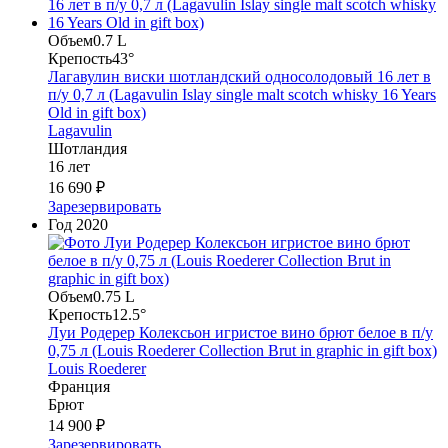
Объем
0.7 L
Крепость
43°
Лагавулин виски шотландский односолодовый 16 лет в
п/у 0,7 л (Lagavulin Islay single malt scotch whisky 16 Years
Old in gift box)
Lagavulin
Шотландия
16 лет
16 690 ₽
Зарезервировать
Год
2020
Объем
0.75 L
Крепость
12.5°
Луи Родерер Колексьон игристое вино брют белое в п/у
0,75 л (Louis Roederer Collection Brut in graphic in gift box)
Louis Roederer
Франция
Брют
14 900 ₽
Зарезервировать