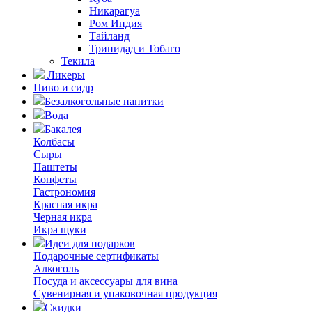
Никарагуа
Ром Индия
Тайланд
Тринидад и Тобаго
Текила
Ликеры
Пиво и сидр
Безалкогольные напитки
Вода
Бакалея
Колбасы
Сыры
Паштеты
Конфеты
Гастрономия
Красная икра
Черная икра
Икра щуки
Идеи для подарков
Подарочные сертификаты
Алкоголь
Посуда и аксессуары для вина
Сувенирная и упаковочная продукция
Скидки