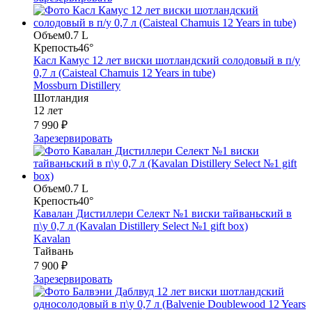
Объем
0.7 L
Крепость
46°
Касл Камус 12 лет виски шотландский солодовый в п/у
0,7 л (Caisteal Chamuis 12 Years in tube)
Mossburn Distillery
Шотландия
12 лет
7 990 ₽
Зарезервировать
Объем
0.7 L
Крепость
40°
Кавалан Дистиллери Селект №1 виски тайваньский в
п\у 0,7 л (Kavalan Distillery Select №1 gift box)
Kavalan
Тайвань
7 900 ₽
Зарезервировать