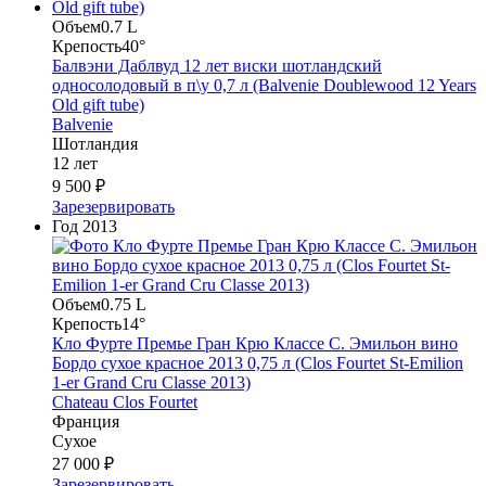
Объем
0.7 L
Крепость
40°
Балвэни Даблвуд 12 лет виски шотландский
односолодовый в п\у 0,7 л (Balvenie Doublewood 12 Years
Old gift tube)
Balvenie
Шотландия
12 лет
9 500 ₽
Зарезервировать
Год
2013
Объем
0.75 L
Крепость
14°
Кло Фурте Премье Гран Крю Классе С. Эмильон вино
Бордо сухое красное 2013 0,75 л (Clos Fourtet St-Emilion
1-er Grand Cru Classe 2013)
Chateau Clos Fourtet
Франция
Сухое
27 000 ₽
Зарезервировать