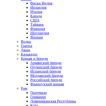
Виски Индия
Ирландия
Италия
Канада
США
Тайвань
Франция
Шотландия
Япония
Водка
Граппа
Джин
Кальвадос
Коньяк и бренди
Армянский бренди
Грузинский бренди
Испанский бренди
Молдавский бренди
Российский бренди
Французский коньяк
Ром
Гватемала
Германия
Доминиканская Республика
Куба