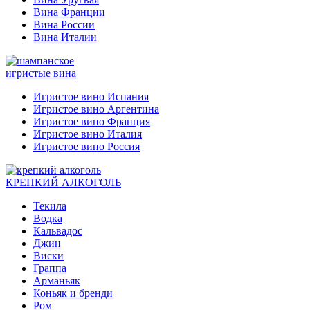
Вина Франции
Вина России
Вина Италии
игристые вина
Игристое вино Испания
Игристое вино Аргентина
Игристое вино Франция
Игристое вино Италия
Игристое вино Россия
КРЕПКИЙ АЛКОГОЛЬ
Текила
Водка
Кальвадос
Джин
Виски
Граппа
Арманьяк
Коньяк и бренди
Ром