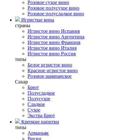
Розовое сухое вино
Розовое полусухое вино
Розовое полусладкое вино
Игристые вина
страны
Игристое вино Испания
Игристое вино Аргентина
Игристое вино Франция
Игристое вино Италия
Игристое вино Россия
типы
Белое игристое вино
Красное игристое вино
Розовое шампанское
Сахар
Брют
Полусладкое
Полусухое
Сладкое
Сухое
Экстра Брют
Крепкие напитки
типы
Арманьяк
Виски