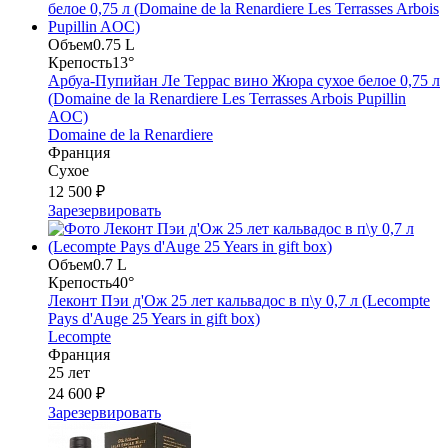
Объем
0.75 L
Крепость
13°
Арбуа-Пупийан Ле Террас вино Жюра сухое белое 0,75 л
(Domaine de la Renardiere Les Terrasses Arbois Pupillin
AOC)
Domaine de la Renardiere
Франция
Сухое
12 500 ₽
Зарезервировать
Объем
0.7 L
Крепость
40°
Леконт Пэи д'Ож 25 лет кальвадос в п\у 0,7 л (Lecompte
Pays d'Auge 25 Years in gift box)
Lecompte
Франция
25 лет
24 600 ₽
Зарезервировать