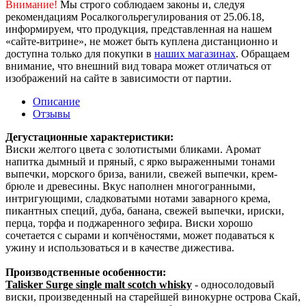
Внимание!
Мы строго соблюдаем законы и, следуя
рекомендациям Росалкогольрегулирования от 25.06.18,
информируем, что продукция, представленная на нашем
«сайте-витрине», не может быть куплена дистанционно и
доступна только для покупки в
наших магазинах
. Обращаем
внимание, что внешний вид товара может отличаться от
изображений на сайте в зависимости от партии.
Описание
Отзывы
Дегустационные характеристики:
Виски желтого цвета с золотистыми бликами. Аромат
напитка дымный и пряный, с ярко выраженными тонами
выпечки, морского бриза, ванили, свежей выпечки, крем-
брюле и древесины. Вкус наполнен многогранными,
интригующими, сладковатыми нотами заварного крема,
пикантных специй, дуба, банана, свежей выпечки, ириски,
перца, торфа и поджаренного зефира. Виски хорошо
сочетается с сырами и копчёностями, может подаваться к
ужину и использоваться и в качестве дижестива.
Производственные особенности:
Talisker Surge single malt scotch whisky
- односолодовый
виски, произведенный на старейшей винокурне острова Скай,