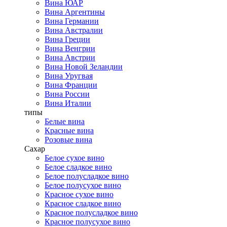
Вина ЮАР
Вина Аргентины
Вина Германии
Вина Австралии
Вина Греции
Вина Венгрии
Вина Австрии
Вина Новой Зеландии
Вина Уругвая
Вина Франции
Вина России
Вина Италии
типы
Белые вина
Красные вина
Розовые вина
Сахар
Белое сухое вино
Белое сладкое вино
Белое полусладкое вино
Белое полусухое вино
Красное сухое вино
Красное сладкое вино
Красное полусладкое вино
Красное полусухое вино