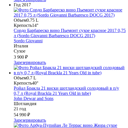
Год
2017
Объем
0.75 L
Крепость
14°
Сордо Барбареско вино Пьемонт сухое красное 2017 0,75
л (Sordo Giovanni Barbaresco DOCG 2017)
Sordo Giovanni
Италия
Сухое
3 900 ₽
Зарезервировать
Объем
0.7 L
Крепость
40°
Ройал Бракла 21 виски шотландский солодовый в п/у
0,7 л (Royal Brackla 21 Years Old in tube)
John Dewar and Sons
Шотландия
21 год
54 990 ₽
Зарезервировать