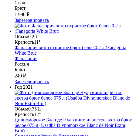
1 год
Брют
1 990 ₽
Зарезервировать
Объем
0.2 L
Крепость
11°
Фанагория вино игристое брют белое 0,2 л (Fanagoria
White Brut)
Фанагория
Россия
Брют
240 ₽
Зарезервировать
Год
2021
Объем
0.75 L
Крепость
12°
Дивноморское Блан де Нуар вино игристое экстра брют
белое 075 л (Usadba Divnomorskoe Blanc de Noir Extra
Brut)