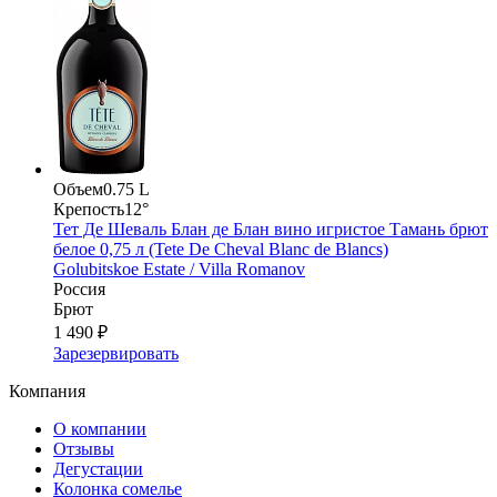
Объем
0.75 L
Крепость
12°
Тет Де Шеваль Блан де Блан вино игристое Тамань брют
белое 0,75 л (Tete De Cheval Blanc de Blancs)
Golubitskoe Estate / Villa Romanov
Россия
Брют
1 490 ₽
Зарезервировать
Компания
О компании
Отзывы
Дегустации
Колонка сомелье