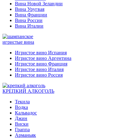
Вина Новой Зеландии
Вина Уругвая
Вина Франции
Вина России
Вина Италии
игристые вина
Игристое вино Испания
Игристое вино Аргентина
Игристое вино Франция
Игристое вино Италия
Игристое вино Россия
КРЕПКИЙ АЛКОГОЛЬ
Текила
Водка
Кальвадос
Джин
Виски
Граппа
Арманьяк