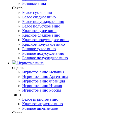
Розовые вина
Сахар
Белое сухое вино
Белое сладкое вино
Белое полусладкое вино
Белое полусухое вино
Красное сухое вино
Красное сладкое вино
Красное полусладкое вино
Красное полусухое вино
Розовое сухое вино
Розовое полусухое вино
Розовое полусладкое вино
Игристые вина
страны
Игристое вино Испания
Игристое вино Аргентина
Игристое вино Франция
Игристое вино Италия
Игристое вино Россия
типы
Белое игристое вино
Красное игристое вино
Розовое шампанское
Сахар