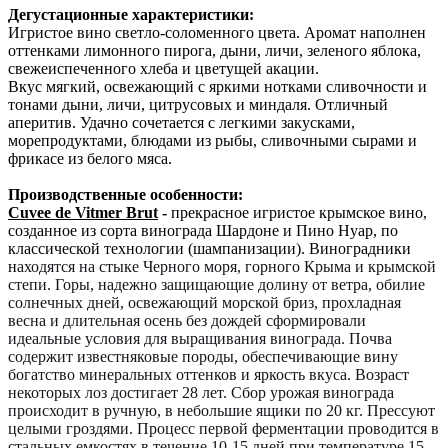
Дегустационные характеристики:
Игристое вино светло-соломенного цвета. Аромат наполнен
оттенками лимонного пирога, дыни, личи, зеленого яблока,
свежеиспеченного хлеба и цветущей акации.
Вкус мягкий, освежающий с яркими нотками сливочности и
тонами дыни, личи, цитрусовых и миндаля. Отличный
аперитив. Удачно сочетается с легкими закусками,
морепродуктами, блюдами из рыбы, сливочными сырами и
фрикасе из белого мяса.
Производственные особенности:
Cuvee de Vitmer Brut
-
прекрасное игристое крымское вино,
созданное из сорта винограда Шардоне и Пино Нуар, по
классической технологии (шампанизации). Виноградники
н
аходятся на стыке Черного моря, горного Крыма и крымской
степи. Горы, надежно защищающие долину от ветра, обилие
солнечных дней, освежающий морской бриз, прохладная
весна и длительная осень без дождей сформировали
идеальные условия для выращивания винограда. Почва
содержит известняковые породы, обеспечивающие вину
богатство минеральных оттенков и яркость вкуса. Возраст
некоторых лоз достигает 28 лет. С
бор урожая винограда
происходит в ручную, в небольшие ящики по 20 кг. Прессуют
целыми гроздями. Процесс первой ферментации проводится в
стальных емкостях в течение 10-15 дней при температуре 15-