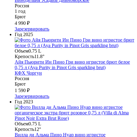
Винодельня Усадьба Дивноморское
Россия
1 год
Брют
4 990 ₽
Зарезервировать
Год
2025
Объем
0.75 L
Крепость
11.8°
Айя Пьюрити Ин Пино Гри вино игристое брют белое
0,75 л (Aya Purity in Pinot Gris sparkling brut)
КФХ Чоргун
Россия
Брют
1 590 ₽
Зарезервировать
Год
2023
Объем
0.75 L
Крепость
12°
Вилла ди Альма Пино Нуар вино игристое