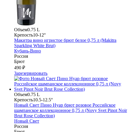
Объем
0.75 L
Крепость
10-12°
Макитра вино игристое брют белое 0,75 л (Makitra
Sparkling White Brut)
Кубань-Вино
Россия
Брют
490 ₽
Зарезервировать
Объем
0.75 L
Крепость
10.5-12.5°
Новый Свет Пино Нуар брют розовое Российское
шампанское коллекционное 0,75 л (Novy Svet Pinot Noir
Brut Rose Collection)
Новый Свет
Россия
Брют