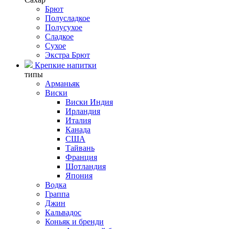
Брют
Полусладкое
Полусухое
Сладкое
Сухое
Экстра Брют
Крепкие напитки
типы
Арманьяк
Виски
Виски Индия
Ирландия
Италия
Канада
США
Тайвань
Франция
Шотландия
Япония
Водка
Граппа
Джин
Кальвадос
Коньяк и бренди