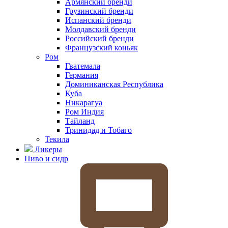
Армянский бренди
Грузинский бренди
Испанский бренди
Молдавский бренди
Российский бренди
Французский коньяк
Ром
Гватемала
Германия
Доминиканская Республика
Куба
Никарагуа
Ром Индия
Тайланд
Тринидад и Тобаго
Текила
Ликеры
Пиво и сидр