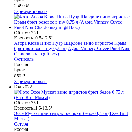
2 490 ₽
Зарезервировать
Объем
0.75 L
Крепость
10.5-12.5°
Агора Кюве Пино Нуар Шардоне вино игристое Крым
брют розовое в п\у 0,75 л (Agora Vinnery Cuvee Pinot Noir
Chardonnay in gift box)
Фотисаль
Россия
Брют
850 ₽
Зарезервировать
Год
2022
Объем
0.75 L
Крепость
11.5-13.5°
Эссе Мускат вино игристое брют белое 0,75 л (Esse Brut
Muscat)
Сатера
Россия