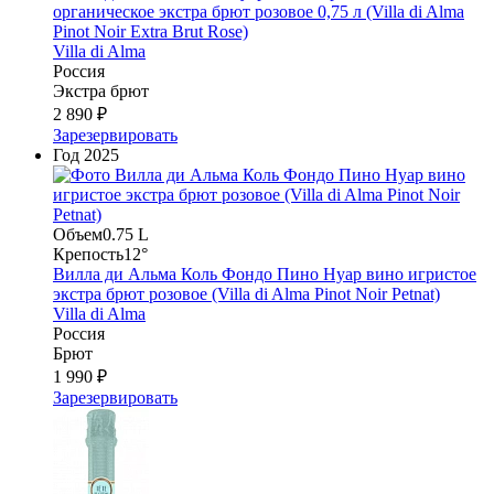
органическое экстра брют розовое 0,75 л (Villa di Alma
Pinot Noir Extra Brut Rose)
Villa di Alma
Россия
Экстра брют
2 890 ₽
Зарезервировать
Год
2025
Объем
0.75 L
Крепость
12°
Вилла ди Альма Коль Фондо Пино Нуар вино игристое
экстра брют розовое (Villa di Alma Pinot Noir Petnat)
Villa di Alma
Россия
Брют
1 990 ₽
Зарезервировать