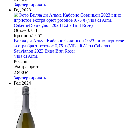
Зарезервировать
Год
2023
Объем
0.75 L
Крепость
12.5°
Вилла ди Альма Каберне Совиньон 2023 вино игристое
экстра брют розовое 0,75 л (Villa di Alma Cabernet
Sauvignon 2023 Extra Brut Rose)
Villa di Alma
Россия
Экстра брют
2 890 ₽
Зарезервировать
Год
2024