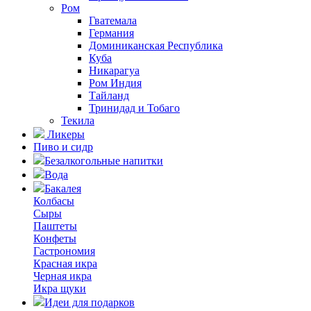
Ром
Гватемала
Германия
Доминиканская Республика
Куба
Никарагуа
Ром Индия
Тайланд
Тринидад и Тобаго
Текила
Ликеры
Пиво и сидр
Безалкогольные напитки
Вода
Бакалея
Колбасы
Сыры
Паштеты
Конфеты
Гастрономия
Красная икра
Черная икра
Икра щуки
Идеи для подарков