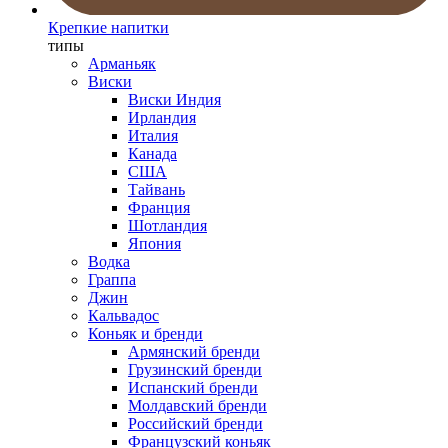
Крепкие напитки
типы
Арманьяк
Виски
Виски Индия
Ирландия
Италия
Канада
США
Тайвань
Франция
Шотландия
Япония
Водка
Граппа
Джин
Кальвадос
Коньяк и бренди
Армянский бренди
Грузинский бренди
Испанский бренди
Молдавский бренди
Российский бренди
Французский коньяк