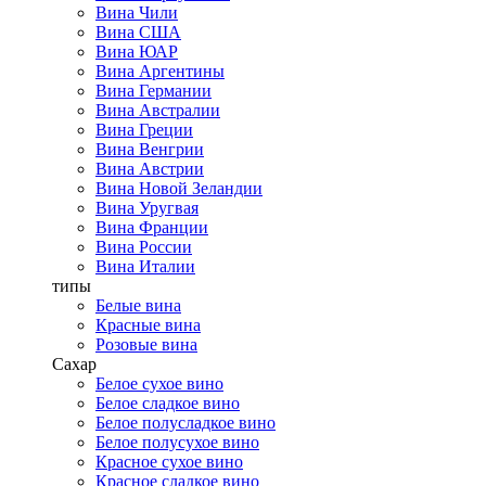
Вина Чили
Вина США
Вина ЮАР
Вина Аргентины
Вина Германии
Вина Австралии
Вина Греции
Вина Венгрии
Вина Австрии
Вина Новой Зеландии
Вина Уругвая
Вина Франции
Вина России
Вина Италии
типы
Белые вина
Красные вина
Розовые вина
Сахар
Белое сухое вино
Белое сладкое вино
Белое полусладкое вино
Белое полусухое вино
Красное сухое вино
Красное сладкое вино