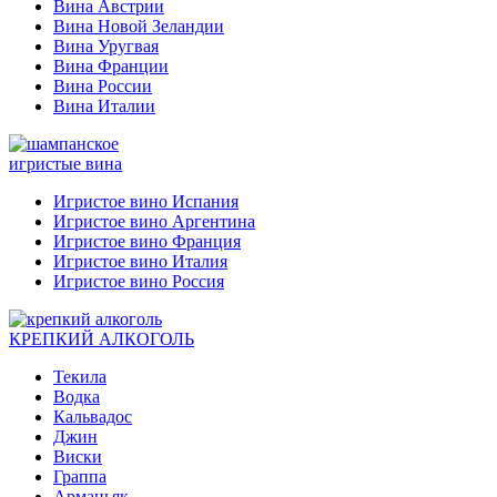
Вина Австрии
Вина Новой Зеландии
Вина Уругвая
Вина Франции
Вина России
Вина Италии
игристые вина
Игристое вино Испания
Игристое вино Аргентина
Игристое вино Франция
Игристое вино Италия
Игристое вино Россия
КРЕПКИЙ АЛКОГОЛЬ
Текила
Водка
Кальвадос
Джин
Виски
Граппа
Арманьяк