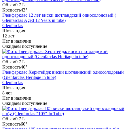
Объем
0.7 L
Крепость
43°
Гленфарклас 12 лет виски шотландский односолодовый (
Glenfarclas Aged 12 Years in tube)
Glenfarclas
Шотландия
12 лет
Нет в наличии
Ожидаем поступление
Объем
0.7 L
Крепость
40°
Гленфарклас Херитейдж виски шотландский односолодовый
(Glenfarclas Heritage in tube)
Glenfarclas
Шотландия
8 лет
Нет в наличии
Ожидаем поступление
Объем
0.7 L
Крепость
60°