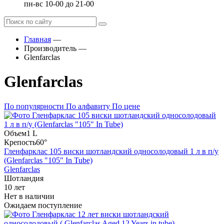
пн-вс 10-00 до 21-00
Главная
—
Производитель
—
Glenfarclas
Glenfarclas
По популярности
По алфавиту
По цене
Объем
1 L
Крепость
60°
Гленфарклас 105 виски шотландский односолодовый 1 л в п/у
(Glenfarclas "105" In Tube)
Glenfarclas
Шотландия
10 лет
Нет в наличии
Ожидаем поступление