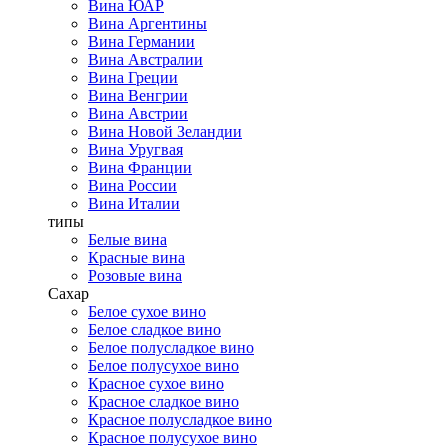
Вина ЮАР
Вина Аргентины
Вина Германии
Вина Австралии
Вина Греции
Вина Венгрии
Вина Австрии
Вина Новой Зеландии
Вина Уругвая
Вина Франции
Вина России
Вина Италии
типы
Белые вина
Красные вина
Розовые вина
Сахар
Белое сухое вино
Белое сладкое вино
Белое полусладкое вино
Белое полусухое вино
Красное сухое вино
Красное сладкое вино
Красное полусладкое вино
Красное полусухое вино