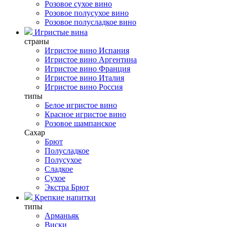
Розовое сухое вино
Розовое полусухое вино
Розовое полусладкое вино
Игристые вина
страны
Игристое вино Испания
Игристое вино Аргентина
Игристое вино Франция
Игристое вино Италия
Игристое вино Россия
типы
Белое игристое вино
Красное игристое вино
Розовое шампанское
Сахар
Брют
Полусладкое
Полусухое
Сладкое
Сухое
Экстра Брют
Крепкие напитки
типы
Арманьяк
Виски