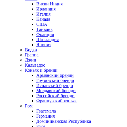
Виски Индия
Ирландия
Италия
Канада
США
Тайвань
Франция
Шотландия
Япония
Водка
Граппа
Джин
Кальвадос
Коньяк и бренди
Армянский бренди
Грузинский бренди
Испанский бренди
Молдавский бренди
Российский бренди
Французский коньяк
Ром
Гватемала
Германия
Доминиканская Республика
Куба