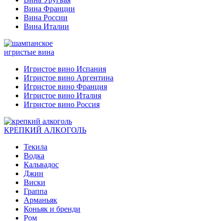
Вина Франции
Вина России
Вина Италии
игристые вина
Игристое вино Испания
Игристое вино Аргентина
Игристое вино Франция
Игристое вино Италия
Игристое вино Россия
КРЕПКИЙ АЛКОГОЛЬ
Текила
Водка
Кальвадос
Джин
Виски
Граппа
Арманьяк
Коньяк и бренди
Ром