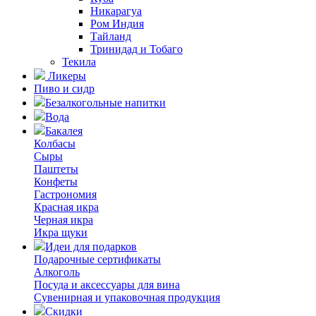
Никарагуа
Ром Индия
Тайланд
Тринидад и Тобаго
Текила
Ликеры
Пиво и сидр
Безалкогольные напитки
Вода
Бакалея
Колбасы
Сыры
Паштеты
Конфеты
Гастрономия
Красная икра
Черная икра
Икра щуки
Идеи для подарков
Подарочные сертификаты
Алкоголь
Посуда и аксессуары для вина
Сувенирная и упаковочная продукция
Скидки