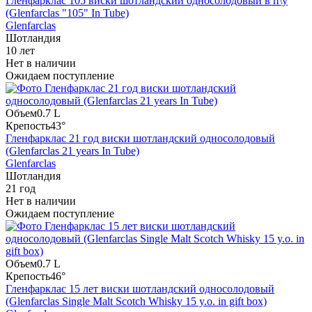
Гленфарклас 105 виски шотландский односолодовый в п\у
(Glenfarclas "105" In Tube)
Glenfarclas
Шотландия
10 лет
Нет в наличии
Ожидаем поступление
Объем
0.7 L
Крепость
43°
Гленфарклас 21 год виски шотландский односолодовый
(Glenfarclas 21 years In Tube)
Glenfarclas
Шотландия
21 год
Нет в наличии
Ожидаем поступление
Объем
0.7 L
Крепость
46°
Гленфарклас 15 лет виски шотландский односолодовый
(Glenfarclas Single Malt Scotch Whisky 15 y.o. in gift box)