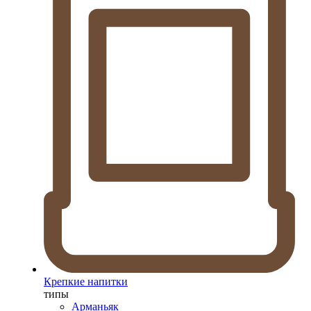
Крепкие напитки
типы
Арманьяк