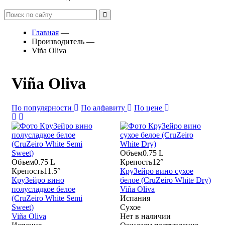
Главная
—
Производитель
—
Viña Oliva
Viña Oliva
По популярности
По алфавиту
По цене
Объем
0.75 L
Объем
0.75 L
Крепость
12°
Крепость
11.5°
КруЗейро вино сухое
КруЗейро вино
белое (CruZeiro White Dry)
полусладкое белое
Viña Oliva
(CruZeiro White Semi
Испания
Sweet)
Сухое
Viña Oliva
Нет в наличии