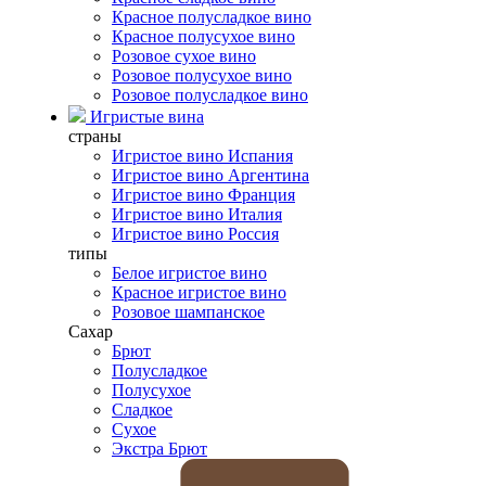
Красное полусладкое вино
Красное полусухое вино
Розовое сухое вино
Розовое полусухое вино
Розовое полусладкое вино
Игристые вина
страны
Игристое вино Испания
Игристое вино Аргентина
Игристое вино Франция
Игристое вино Италия
Игристое вино Россия
типы
Белое игристое вино
Красное игристое вино
Розовое шампанское
Сахар
Брют
Полусладкое
Полусухое
Сладкое
Сухое
Экстра Брют