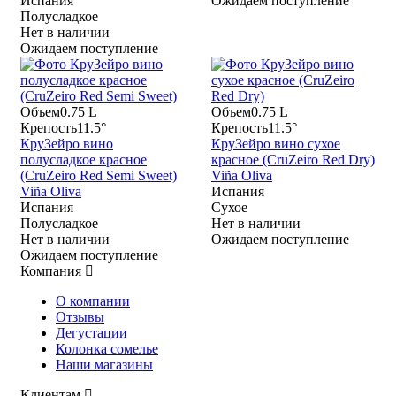
Испания
Ожидаем поступление
Полусладкое
Нет в наличии
Ожидаем поступление
Объем
0.75 L
Объем
0.75 L
Крепость
11.5°
Крепость
11.5°
КруЗейро вино
КруЗейро вино сухое
полусладкое красное
красное (CruZeiro Red Dry)
(CruZeiro Red Semi Sweet)
Viña Oliva
Viña Oliva
Испания
Испания
Сухое
Полусладкое
Нет в наличии
Нет в наличии
Ожидаем поступление
Ожидаем поступление
Компания
О компании
Отзывы
Дегустации
Колонка сомелье
Наши магазины
Клиентам