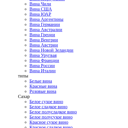
Вина Чили
Вина США
Вина ЮАР
Вина Аргентины
Вина Германии
Вина Австралии
Вина Греции
Вина Венгрии
Вина Австрии
Вина Новой Зеландии
Вина Уругвая
Вина Франции
Вина России
Вина Италии
типы
Белые вина
Красные вина
Розовые вина
Сахар
Белое сухое вино
Белое сладкое вино
Белое полусладкое вино
Белое полусухое вино
Красное сухое вино
Красное сладкое вино