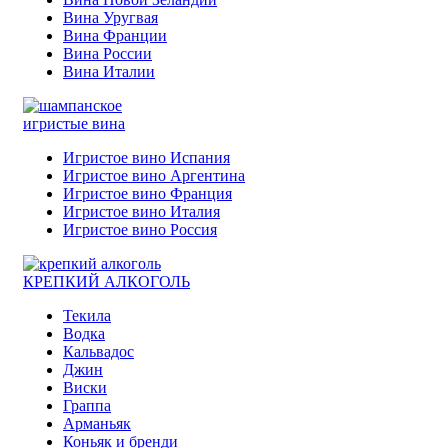
Вина Уругвая
Вина Франции
Вина России
Вина Италии
игристые вина
Игристое вино Испания
Игристое вино Аргентина
Игристое вино Франция
Игристое вино Италия
Игристое вино Россия
КРЕПКИЙ АЛКОГОЛЬ
Текила
Водка
Кальвадос
Джин
Виски
Граппа
Арманьяк
Коньяк и бренди