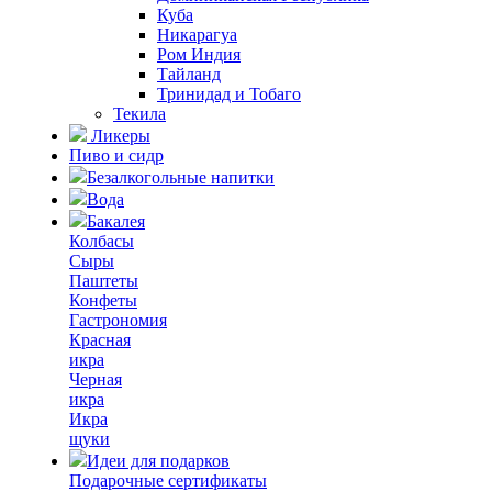
Куба
Никарагуа
Ром Индия
Тайланд
Тринидад и Тобаго
Текила
Ликеры
Пиво и сидр
Безалкогольные напитки
Вода
Бакалея
Колбасы
Сыры
Паштеты
Конфеты
Гастрономия
Красная
икра
Черная
икра
Икра
щуки
Идеи для подарков
Подарочные сертификаты