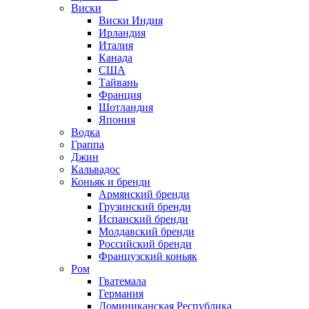
Виски
Виски Индия
Ирландия
Италия
Канада
США
Тайвань
Франция
Шотландия
Япония
Водка
Граппа
Джин
Кальвадос
Коньяк и бренди
Армянский бренди
Грузинский бренди
Испанский бренди
Молдавский бренди
Российский бренди
Французский коньяк
Ром
Гватемала
Германия
Доминиканская Республика