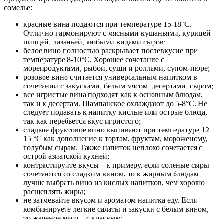
сомелье:
красные вина подаются при температуре 15-18°С.
Отлично гармонируют с мясными кушаньями, курицей
пиццей, лазаньей, любыми видами сыров;
белое вино полностью раскрывает послевкусие при
температуре 8-10°С. Хорошее сочетание с
морепродуктами, рыбой, суши и роллами, супом-пюре;
розовое вино считается универсальным напитком в
сочетании с закусками, белым мясом, десертами, сыром;
все игристые вина подходят как к основным блюдам,
так и к десертам. Шампанское охлаждают до 5-8°С. Не
следует подавать к напитку кислые или острые блюда,
так как перебьется вкус игристого;
сладкое фруктовое вино выпивают при температуре 12-
15 °С как дополнение к тортам, фруктам, мороженому,
голубым сырам. Также напиток неплохо сочетается с
острой азиатской кухней;
контрастируйте вкусы – к примеру, если соленые сыры
сочетаются со сладким вином, то к жирным блюдам
лучше выбрать вино из кислых напитков, чем хорошо
расщеплять жиры;
не затмевайте вкусом и ароматом напитка еду. Если
комбинируете легкие салаты и закуски с белым вином,
то жареное мясо – с красным;