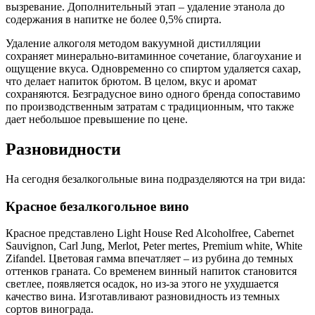
вызревание. Дополнительный этап – удаление этанола до
содержания в напитке не более 0,5% спирта.
Удаление алкоголя методом вакуумной дистилляции
сохраняет минерально-витаминное сочетание, благоухание и
ощущение вкуса. Одновременно со спиртом удаляется сахар,
что делает напиток брютом. В целом, вкус и аромат
сохраняются. Безградусное вино одного бренда сопоставимо
по производственным затратам с традиционным, что также
дает небольшое превышение по цене.
Разновидности
На сегодня безалкогольные вина подразделяются на три вида:
Красное безалкогольное вино
Красное представлено Light House Red Alcoholfree, Cabernet
Sauvignon, Carl Jung, Merlot, Peter mertes, Premium white, White
Zifandel. Цветовая гамма впечатляет – из рубина до темных
оттенков граната. Со временем винный напиток становится
светлее, появляется осадок, но из-за этого не ухудшается
качество вина. Изготавливают разновидность из темных
сортов винограда.