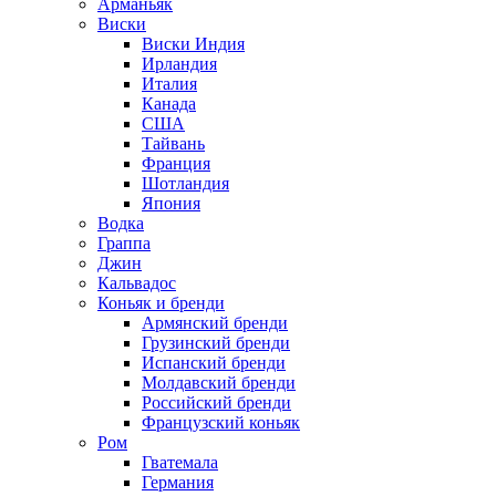
Арманьяк
Виски
Виски Индия
Ирландия
Италия
Канада
США
Тайвань
Франция
Шотландия
Япония
Водка
Граппа
Джин
Кальвадос
Коньяк и бренди
Армянский бренди
Грузинский бренди
Испанский бренди
Молдавский бренди
Российский бренди
Французский коньяк
Ром
Гватемала
Германия