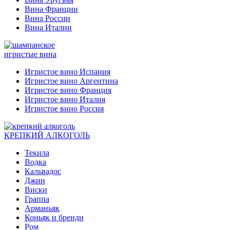
Вина Франции
Вина России
Вина Италии
игристые вина
Игристое вино Испания
Игристое вино Аргентина
Игристое вино Франция
Игристое вино Италия
Игристое вино Россия
КРЕПКИЙ АЛКОГОЛЬ
Текила
Водка
Кальвадос
Джин
Виски
Граппа
Арманьяк
Коньяк и бренди
Ром