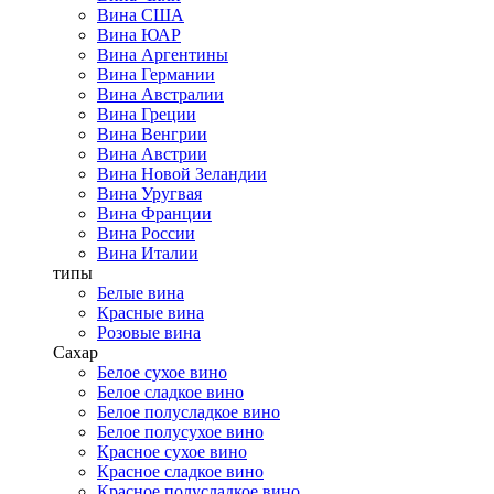
Вина США
Вина ЮАР
Вина Аргентины
Вина Германии
Вина Австралии
Вина Греции
Вина Венгрии
Вина Австрии
Вина Новой Зеландии
Вина Уругвая
Вина Франции
Вина России
Вина Италии
типы
Белые вина
Красные вина
Розовые вина
Сахар
Белое сухое вино
Белое сладкое вино
Белое полусладкое вино
Белое полусухое вино
Красное сухое вино
Красное сладкое вино
Красное полусладкое вино