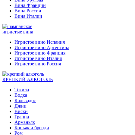
Вина Франции
Вина России
Вина Италии
игристые вина
Игристое вино Испания
Игристое вино Аргентина
Игристое вино Франция
Игристое вино Италия
Игристое вино Россия
КРЕПКИЙ АЛКОГОЛЬ
Текила
Водка
Кальвадос
Джин
Виски
Граппа
Арманьяк
Коньяк и бренди
Ром