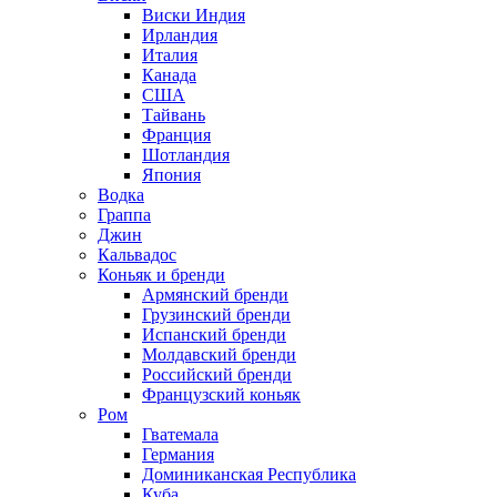
Виски Индия
Ирландия
Италия
Канада
США
Тайвань
Франция
Шотландия
Япония
Водка
Граппа
Джин
Кальвадос
Коньяк и бренди
Армянский бренди
Грузинский бренди
Испанский бренди
Молдавский бренди
Российский бренди
Французский коньяк
Ром
Гватемала
Германия
Доминиканская Республика
Куба