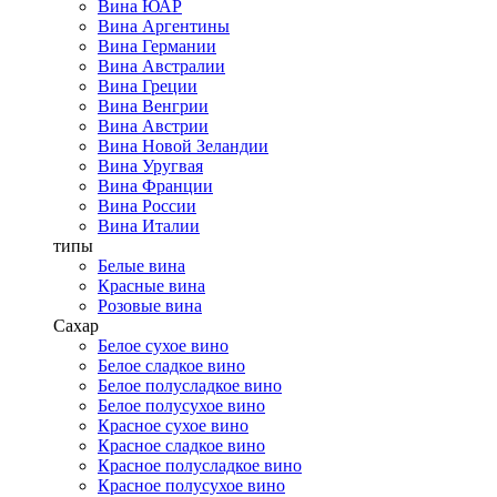
Вина ЮАР
Вина Аргентины
Вина Германии
Вина Австралии
Вина Греции
Вина Венгрии
Вина Австрии
Вина Новой Зеландии
Вина Уругвая
Вина Франции
Вина России
Вина Италии
типы
Белые вина
Красные вина
Розовые вина
Сахар
Белое сухое вино
Белое сладкое вино
Белое полусладкое вино
Белое полусухое вино
Красное сухое вино
Красное сладкое вино
Красное полусладкое вино
Красное полусухое вино