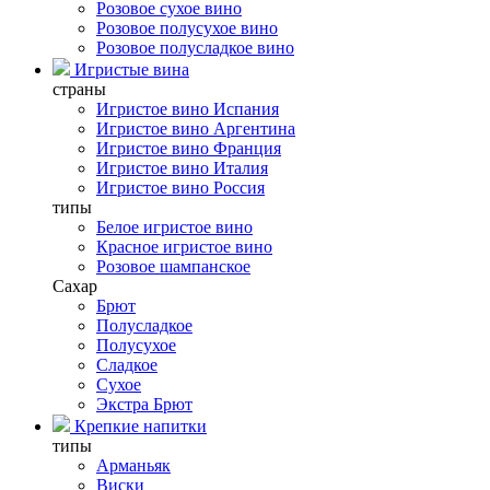
Розовое сухое вино
Розовое полусухое вино
Розовое полусладкое вино
Игристые вина
страны
Игристое вино Испания
Игристое вино Аргентина
Игристое вино Франция
Игристое вино Италия
Игристое вино Россия
типы
Белое игристое вино
Красное игристое вино
Розовое шампанское
Сахар
Брют
Полусладкое
Полусухое
Сладкое
Сухое
Экстра Брют
Крепкие напитки
типы
Арманьяк
Виски