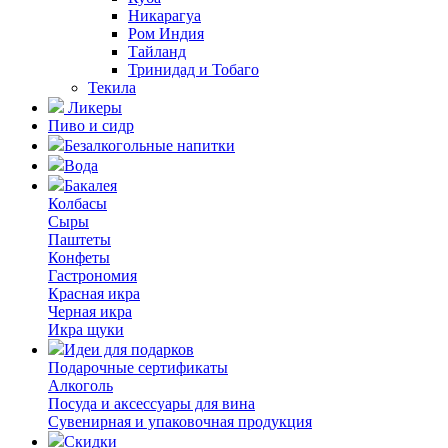
Никарагуа
Ром Индия
Тайланд
Тринидад и Тобаго
Текила
Ликеры
Пиво и сидр
Безалкогольные напитки
Вода
Бакалея
Колбасы
Сыры
Паштеты
Конфеты
Гастрономия
Красная икра
Черная икра
Икра щуки
Идеи для подарков
Подарочные сертификаты
Алкоголь
Посуда и аксессуары для вина
Сувенирная и упаковочная продукция
Скидки