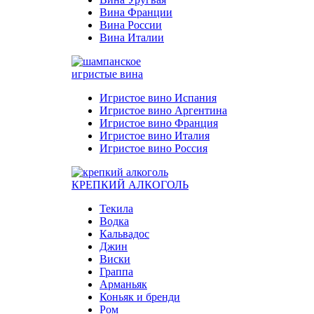
Вина Франции
Вина России
Вина Италии
игристые вина
Игристое вино Испания
Игристое вино Аргентина
Игристое вино Франция
Игристое вино Италия
Игристое вино Россия
КРЕПКИЙ АЛКОГОЛЬ
Текила
Водка
Кальвадос
Джин
Виски
Граппа
Арманьяк
Коньяк и бренди
Ром