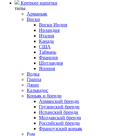
Крепкие напитки
типы
Арманьяк
Виски
Виски Индия
Ирландия
Италия
Канада
США
Тайвань
Франция
Шотландия
Япония
Водка
Граппа
Джин
Кальвадос
Коньяк и бренди
Армянский бренди
Грузинский бренди
Испанский бренди
Молдавский бренди
Российский бренди
Французский коньяк
Ром