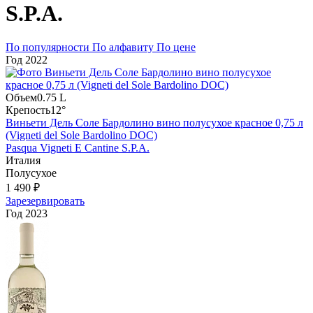
S.P.A.
По популярности
По алфавиту
По цене
Год
2022
Объем
0.75 L
Крепость
12°
Виньети Дель Соле Бардолино вино полусухое красное 0,75 л
(Vigneti del Sole Bardolino DOC)
Pasqua Vigneti E Cantine S.P.A.
Италия
Полусухое
1 490 ₽
Зарезервировать
Год
2023