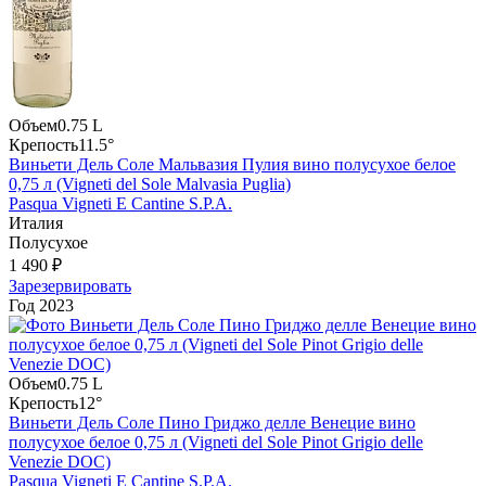
Объем
0.75 L
Крепость
11.5°
Виньети Дель Соле Мальвазия Пулия вино полусухое белое
0,75 л (Vigneti del Sole Malvasia Puglia)
Pasqua Vigneti E Cantine S.P.A.
Италия
Полусухое
1 490 ₽
Зарезервировать
Год
2023
Объем
0.75 L
Крепость
12°
Виньети Дель Соле Пино Гриджо делле Венецие вино
полусухое белое 0,75 л (Vigneti del Sole Pinot Grigio delle
Venezie DOC)
Pasqua Vigneti E Cantine S.P.A.