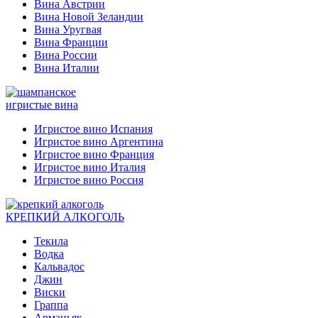
Вина Австрии
Вина Новой Зеландии
Вина Уругвая
Вина Франции
Вина России
Вина Италии
игристые вина
Игристое вино Испания
Игристое вино Аргентина
Игристое вино Франция
Игристое вино Италия
Игристое вино Россия
КРЕПКИЙ АЛКОГОЛЬ
Текила
Водка
Кальвадос
Джин
Виски
Граппа
Арманьяк