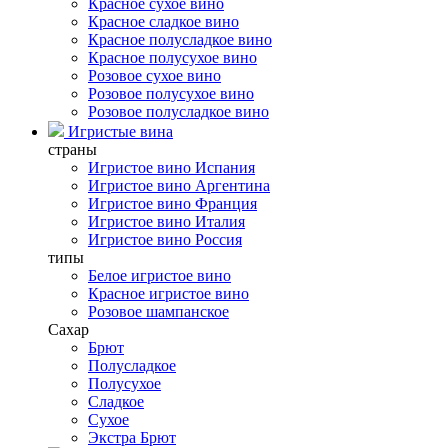
Красное сухое вино
Красное сладкое вино
Красное полусладкое вино
Красное полусухое вино
Розовое сухое вино
Розовое полусухое вино
Розовое полусладкое вино
Игристые вина
страны
Игристое вино Испания
Игристое вино Аргентина
Игристое вино Франция
Игристое вино Италия
Игристое вино Россия
типы
Белое игристое вино
Красное игристое вино
Розовое шампанское
Сахар
Брют
Полусладкое
Полусухое
Сладкое
Сухое
Экстра Брют