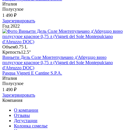
Италия
Полусухое
1 490 ₽
Зарезервировать
Год
2022
Объем
0.75 L
Крепость
12.5°
Виньети Дель Соле Монтепульчано д'Абруццо вино
полусухое красное 0,75 л (Vigneti del Sole Montepulciano
d'Abruzzo DOC)
Pasqua Vigneti E Cantine S.P.A.
Италия
Полусухое
1 490 ₽
Зарезервировать
Компания
О компании
Отзывы
Дегустации
Колонка сомелье