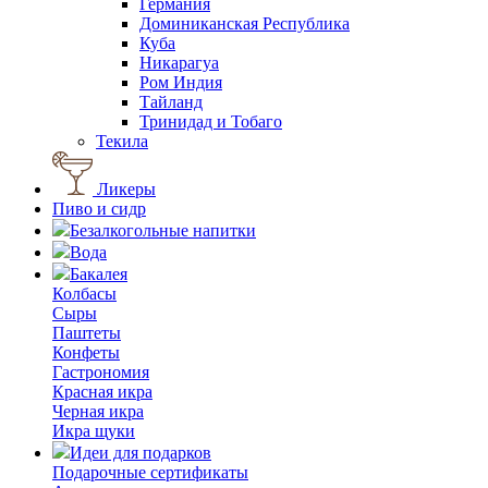
Германия
Доминиканская Республика
Куба
Никарагуа
Ром Индия
Тайланд
Тринидад и Тобаго
Текила
Ликеры
Пиво и сидр
Безалкогольные напитки
Вода
Бакалея
Колбасы
Сыры
Паштеты
Конфеты
Гастрономия
Красная икра
Черная икра
Икра щуки
Идеи для подарков
Подарочные сертификаты