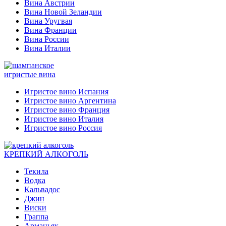
Вина Австрии
Вина Новой Зеландии
Вина Уругвая
Вина Франции
Вина России
Вина Италии
игристые вина
Игристое вино Испания
Игристое вино Аргентина
Игристое вино Франция
Игристое вино Италия
Игристое вино Россия
КРЕПКИЙ АЛКОГОЛЬ
Текила
Водка
Кальвадос
Джин
Виски
Граппа
Арманьяк