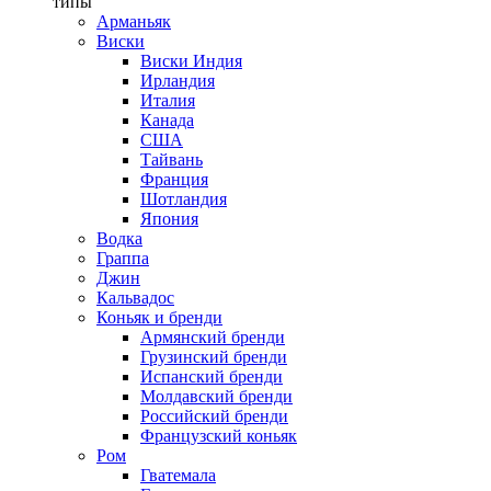
типы
Арманьяк
Виски
Виски Индия
Ирландия
Италия
Канада
США
Тайвань
Франция
Шотландия
Япония
Водка
Граппа
Джин
Кальвадос
Коньяк и бренди
Армянский бренди
Грузинский бренди
Испанский бренди
Молдавский бренди
Российский бренди
Французский коньяк
Ром
Гватемала