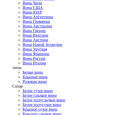
Вина Чили
Вина США
Вина ЮАР
Вина Аргентины
Вина Германии
Вина Австралии
Вина Греции
Вина Венгрии
Вина Австрии
Вина Новой Зеландии
Вина Уругвая
Вина Франции
Вина России
Вина Италии
типы
Белые вина
Красные вина
Розовые вина
Сахар
Белое сухое вино
Белое сладкое вино
Белое полусладкое вино
Белое полусухое вино
Красное сухое вино
Красное сладкое вино