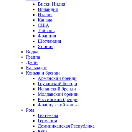
Виски Индия
Ирландия
Италия
Канада
США
Тайвань
Франция
Шотландия
Япония
Водка
Граппа
Джин
Кальвадос
Коньяк и бренди
Армянский бренди
Грузинский бренди
Испанский бренди
Молдавский бренди
Российский бренди
Французский коньяк
Ром
Гватемала
Германия
Доминиканская Республика
Куба