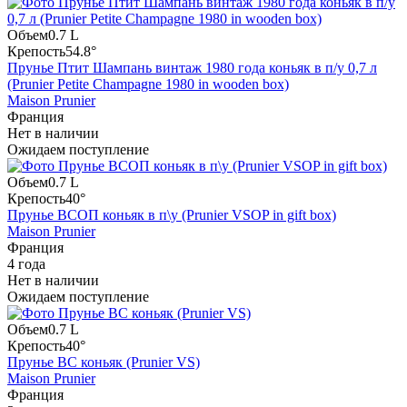
Объем
0.7 L
Крепость
54.8°
Прунье Птит Шампань винтаж 1980 года коньяк в п/у 0,7 л
(Prunier Petite Champagne 1980 in wooden box)
Maison Prunier
Франция
Нет в наличии
Ожидаем поступление
Объем
0.7 L
Крепость
40°
Прунье ВСОП коньяк в п\у (Prunier VSOP in gift box)
Maison Prunier
Франция
4 года
Нет в наличии
Ожидаем поступление
Объем
0.7 L
Крепость
40°
Прунье ВС коньяк (Prunier VS)
Maison Prunier
Франция