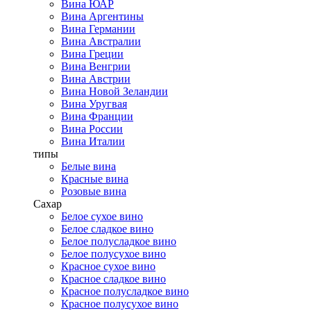
Вина ЮАР
Вина Аргентины
Вина Германии
Вина Австралии
Вина Греции
Вина Венгрии
Вина Австрии
Вина Новой Зеландии
Вина Уругвая
Вина Франции
Вина России
Вина Италии
типы
Белые вина
Красные вина
Розовые вина
Сахар
Белое сухое вино
Белое сладкое вино
Белое полусладкое вино
Белое полусухое вино
Красное сухое вино
Красное сладкое вино
Красное полусладкое вино
Красное полусухое вино