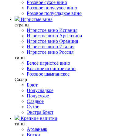
Розовое сухое вино
Розовое полусухое вино
Розовое полусладкое вино
Игристые вина
страны
Игристое вино Испания
Игристое вино Аргентина
Игристое вино Франция
Игристое вино Италия
Игристое вино Россия
типы
Белое игристое вино
Красное игристое вино
Розовое шампанское
Сахар
Брют
Полусладкое
Полусухое
Сладкое
Сухое
Экстра Брют
Крепкие напитки
типы
Арманьяк
Виски