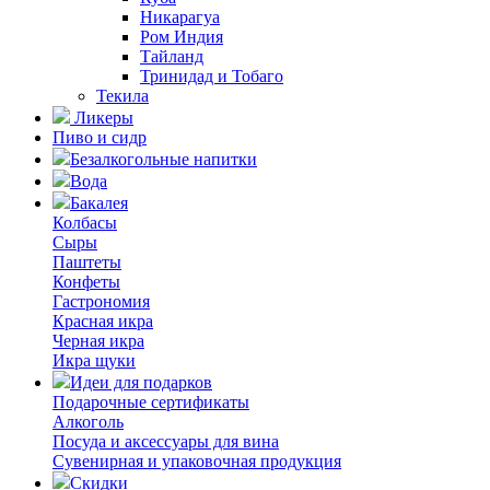
Никарагуа
Ром Индия
Тайланд
Тринидад и Тобаго
Текила
Ликеры
Пиво и сидр
Безалкогольные напитки
Вода
Бакалея
Колбасы
Сыры
Паштеты
Конфеты
Гастрономия
Красная икра
Черная икра
Икра щуки
Идеи для подарков
Подарочные сертификаты
Алкоголь
Посуда и аксессуары для вина
Сувенирная и упаковочная продукция
Скидки