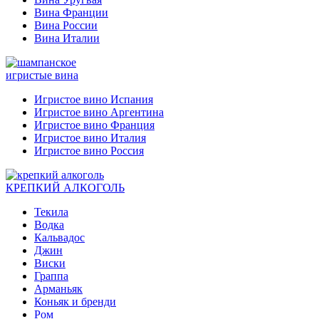
Вина Франции
Вина России
Вина Италии
игристые вина
Игристое вино Испания
Игристое вино Аргентина
Игристое вино Франция
Игристое вино Италия
Игристое вино Россия
КРЕПКИЙ АЛКОГОЛЬ
Текила
Водка
Кальвадос
Джин
Виски
Граппа
Арманьяк
Коньяк и бренди
Ром