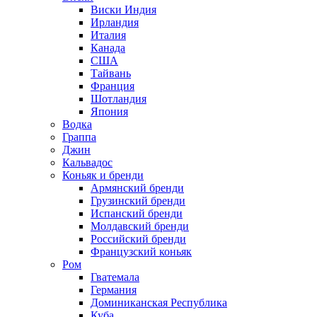
Виски Индия
Ирландия
Италия
Канада
США
Тайвань
Франция
Шотландия
Япония
Водка
Граппа
Джин
Кальвадос
Коньяк и бренди
Армянский бренди
Грузинский бренди
Испанский бренди
Молдавский бренди
Российский бренди
Французский коньяк
Ром
Гватемала
Германия
Доминиканская Республика
Куба