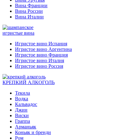
Вина Франции
Вина России
Вина Италии
игристые вина
Игристое вино Испания
Игристое вино Аргентина
Игристое вино Франция
Игристое вино Италия
Игристое вино Россия
КРЕПКИЙ АЛКОГОЛЬ
Текила
Водка
Кальвадос
Джин
Виски
Граппа
Арманьяк
Коньяк и бренди
Ром