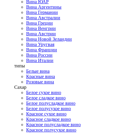
Вина ЮАР
Вина Аргентины
Вина Германии
Вина Австралии
Вина Греции
Вина Венгрии
Вина Австрии
Вина Новой Зеландии
Вина Уругвая
Вина Франции
Вина России
Вина Италии
типы
Белые вина
Красные вина
Розовые вина
Сахар
Белое сухое вино
Белое сладкое вино
Белое полусладкое вино
Белое полусухое вино
Красное сухое вино
Красное сладкое вино
Красное полусладкое вино
Красное полусухое вино