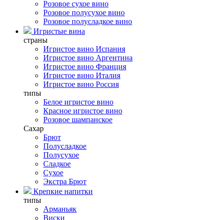
Розовое сухое вино
Розовое полусухое вино
Розовое полусладкое вино
Игристые вина
страны
Игристое вино Испания
Игристое вино Аргентина
Игристое вино Франция
Игристое вино Италия
Игристое вино Россия
типы
Белое игристое вино
Красное игристое вино
Розовое шампанское
Сахар
Брют
Полусладкое
Полусухое
Сладкое
Сухое
Экстра Брют
Крепкие напитки
типы
Арманьяк
Виски