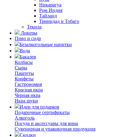
Никарагуа
Ром Индия
Тайланд
Тринидад и Тобаго
Текила
Ликеры
Пиво и сидр
Безалкогольные напитки
Вода
Бакалея
Колбасы
Сыры
Паштеты
Конфеты
Гастрономия
Красная икра
Черная икра
Икра щуки
Идеи для подарков
Подарочные сертификаты
Алкоголь
Посуда и аксессуары для вина
Сувенирная и упаковочная продукция
Скидки