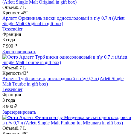
Объем
0.7 L
Крепость
45°
Арлетт Орижиналь виски односолодовый в п\у 0,7 л (Arlett
Single Malt Original in gift box)
Tessendier
Франция
3 года
7 900 ₽
Зарезервировать
Объем
0.7 L
Крепость
43°
Арлетт Турб виски односолодовый в п\у 0,7 л (Arlett Single
Malt Tourbe in gift box)
Tessendier
Франция
3 года
8 900 ₽
Зарезервировать
Объем
0.7 L
Крепость
48°