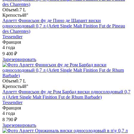
Объем
0.7 L
Крепость
48°
Арлетт Финисьон фу де Пино де Шарант виски
односолодовый 0,7 л (Arlett Single Malt Finition Fut de Pineau
des Charentes)
Tessendier
Франция
4 года
9 400 ₽
Зарезервировать
Объем
0.7 L
Крепость
48°
Арлетт Финисьон фу де Ром Барбад виски односолодовый 0,7
л (Arlett Single Malt Finition Fut de Rhum Barbade)
Tessendier
Франция
4 года
8 790 ₽
Зарезервировать