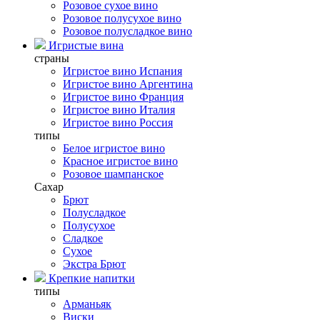
Розовое сухое вино
Розовое полусухое вино
Розовое полусладкое вино
Игристые вина
страны
Игристое вино Испания
Игристое вино Аргентина
Игристое вино Франция
Игристое вино Италия
Игристое вино Россия
типы
Белое игристое вино
Красное игристое вино
Розовое шампанское
Сахар
Брют
Полусладкое
Полусухое
Сладкое
Сухое
Экстра Брют
Крепкие напитки
типы
Арманьяк
Виски