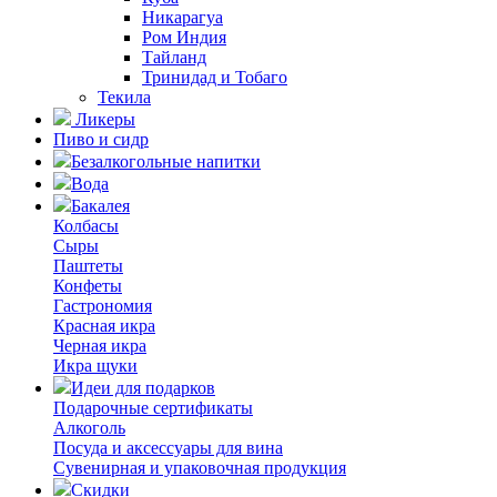
Никарагуа
Ром Индия
Тайланд
Тринидад и Тобаго
Текила
Ликеры
Пиво и сидр
Безалкогольные напитки
Вода
Бакалея
Колбасы
Сыры
Паштеты
Конфеты
Гастрономия
Красная икра
Черная икра
Икра щуки
Идеи для подарков
Подарочные сертификаты
Алкоголь
Посуда и аксессуары для вина
Сувенирная и упаковочная продукция
Скидки