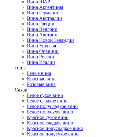
Вина ЮАР
Вина Аргентины
Вина Германии
Вина Австралии
Вина Греции
Вина Венгрии
Вина Австрии
Вина Новой Зеландии
Вина Уругвая
Вина Франции
Вина России
Вина Италии
типы
Белые вина
Красные вина
Розовые вина
Сахар
Белое сухое вино
Белое сладкое вино
Белое полусладкое вино
Белое полусухое вино
Красное сухое вино
Красное сладкое вино
Красное полусладкое вино
Красное полусухое вино