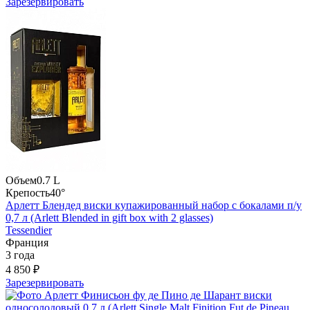
Зарезервировать
Объем
0.7 L
Крепость
40°
Арлетт Блендед виски купажированный набор с бокалами п/у
0,7 л (Arlett Blended in gift box with 2 glasses)
Tessendier
Франция
3 года
4 850 ₽
Зарезервировать