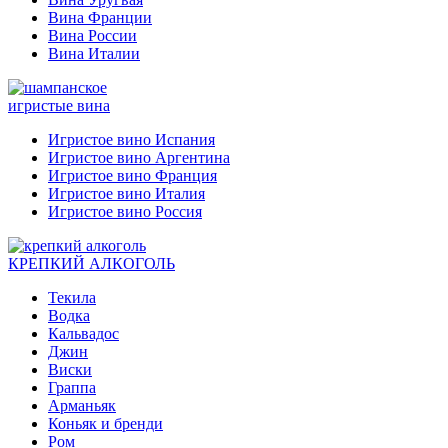
Вина Франции
Вина России
Вина Италии
игристые вина
Игристое вино Испания
Игристое вино Аргентина
Игристое вино Франция
Игристое вино Италия
Игристое вино Россия
КРЕПКИЙ АЛКОГОЛЬ
Текила
Водка
Кальвадос
Джин
Виски
Граппа
Арманьяк
Коньяк и бренди
Ром