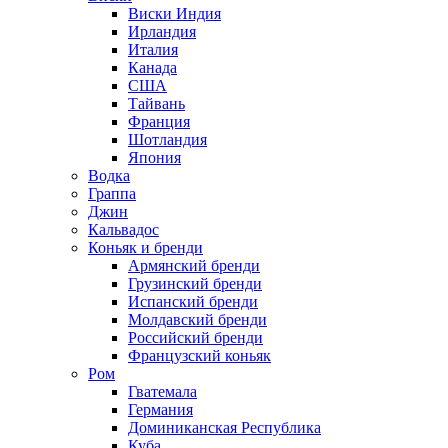
Виски Индия
Ирландия
Италия
Канада
США
Тайвань
Франция
Шотландия
Япония
Водка
Граппа
Джин
Кальвадос
Коньяк и бренди
Армянский бренди
Грузинский бренди
Испанский бренди
Молдавский бренди
Российский бренди
Французский коньяк
Ром
Гватемала
Германия
Доминиканская Республика
Куба