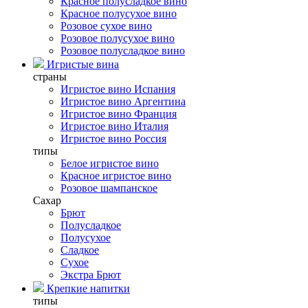
Красное полусладкое вино
Красное полусухое вино
Розовое сухое вино
Розовое полусухое вино
Розовое полусладкое вино
Игристые вина
страны
Игристое вино Испания
Игристое вино Аргентина
Игристое вино Франция
Игристое вино Италия
Игристое вино Россия
типы
Белое игристое вино
Красное игристое вино
Розовое шампанское
Сахар
Брют
Полусладкое
Полусухое
Сладкое
Сухое
Экстра Брют
Крепкие напитки
типы