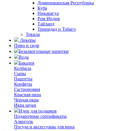
Доминиканская Республика
Куба
Никарагуа
Ром Индия
Тайланд
Тринидад и Тобаго
Текила
Ликеры
Пиво и сидр
Безалкогольные напитки
Вода
Бакалея
Колбасы
Сыры
Паштеты
Конфеты
Гастрономия
Красная икра
Черная икра
Икра щуки
Идеи для подарков
Подарочные сертификаты
Алкоголь
Посуда и аксессуары для вина