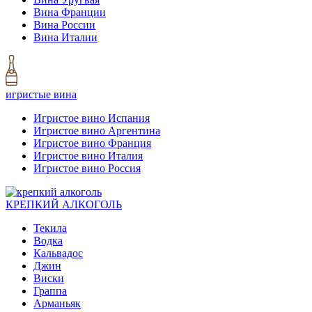
Вина Франции
Вина России
Вина Италии
игристые вина
Игристое вино Испания
Игристое вино Аргентина
Игристое вино Франция
Игристое вино Италия
Игристое вино Россия
КРЕПКИЙ АЛКОГОЛЬ
Текила
Водка
Кальвадос
Джин
Виски
Граппа
Арманьяк