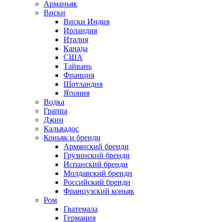
Арманьяк
Виски
Виски Индия
Ирландия
Италия
Канада
США
Тайвань
Франция
Шотландия
Япония
Водка
Граппа
Джин
Кальвадос
Коньяк и бренди
Армянский бренди
Грузинский бренди
Испанский бренди
Молдавский бренди
Российский бренди
Французский коньяк
Ром
Гватемала
Германия