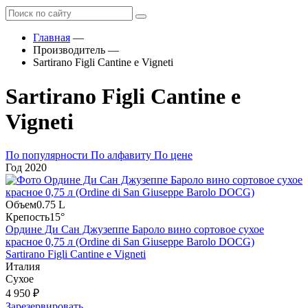
Главная
—
Производитель
—
Sartirano Figli Cantine e Vigneti
Sartirano Figli Cantine e
Vigneti
По популярности
По алфавиту
По цене
Год
2020
Объем
0.75 L
Крепость
15°
Ордине Ди Сан Джузеппе Бароло вино сортовое сухое
красное 0,75 л (Ordine di San Giuseppe Barolo DOCG)
Sartirano Figli Cantine e Vigneti
Италия
Сухое
4 950 ₽
Зарезервировать