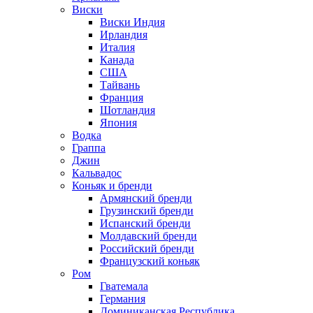
Виски
Виски Индия
Ирландия
Италия
Канада
США
Тайвань
Франция
Шотландия
Япония
Водка
Граппа
Джин
Кальвадос
Коньяк и бренди
Армянский бренди
Грузинский бренди
Испанский бренди
Молдавский бренди
Российский бренди
Французский коньяк
Ром
Гватемала
Германия
Доминиканская Республика