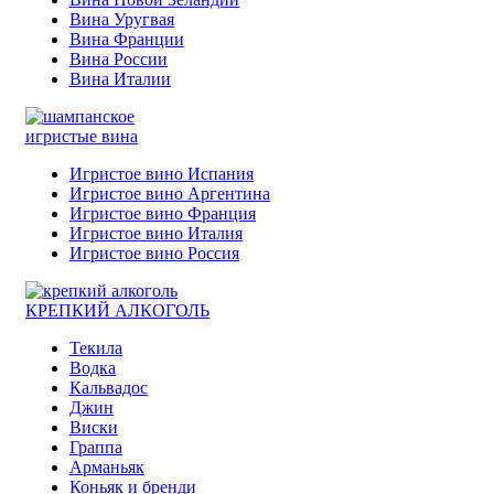
Вина Уругвая
Вина Франции
Вина России
Вина Италии
игристые вина
Игристое вино Испания
Игристое вино Аргентина
Игристое вино Франция
Игристое вино Италия
Игристое вино Россия
КРЕПКИЙ АЛКОГОЛЬ
Текила
Водка
Кальвадос
Джин
Виски
Граппа
Арманьяк
Коньяк и бренди