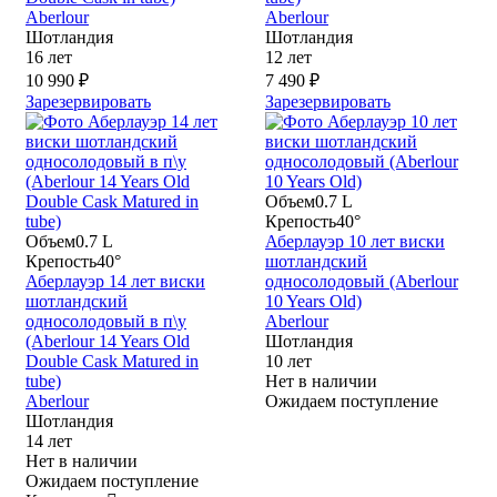
Aberlour
Aberlour
Шотландия
Шотландия
16 лет
12 лет
10 990 ₽
7 490 ₽
Зарезервировать
Зарезервировать
Объем
0.7 L
Крепость
40°
Объем
0.7 L
Аберлауэр 10 лет виски
Крепость
40°
шотландский
Аберлауэр 14 лет виски
односолодовый (Aberlour
шотландский
10 Years Old)
односолодовый в п\у
Aberlour
(Aberlour 14 Years Old
Шотландия
Double Cask Matured in
10 лет
tube)
Нет в наличии
Aberlour
Ожидаем поступление
Шотландия
14 лет
Нет в наличии
Ожидаем поступление