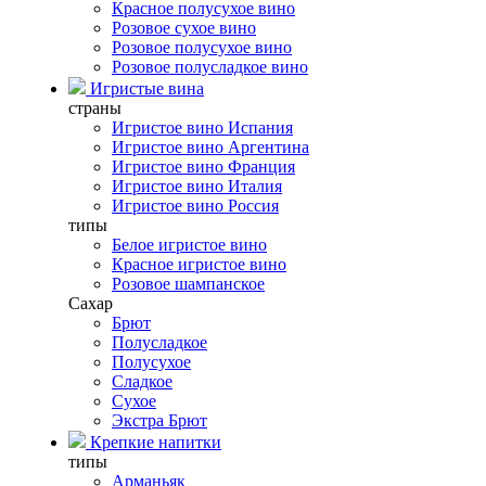
Красное полусухое вино
Розовое сухое вино
Розовое полусухое вино
Розовое полусладкое вино
Игристые вина
страны
Игристое вино Испания
Игристое вино Аргентина
Игристое вино Франция
Игристое вино Италия
Игристое вино Россия
типы
Белое игристое вино
Красное игристое вино
Розовое шампанское
Сахар
Брют
Полусладкое
Полусухое
Сладкое
Сухое
Экстра Брют
Крепкие напитки
типы
Арманьяк