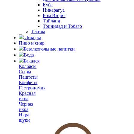
Куба
Никарагуа
Ром Индия
Тайланд
Тринидад и Тобаго
Текила
Ликеры
Пиво и сидр
Безалкогольные напитки
Вода
Бакалея
Колбасы
Сыры
Паштеты
Конфеты
Гастрономия
Красная
икра
Черная
икра
Икра
щуки