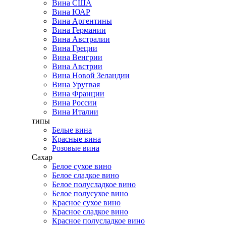
Вина США
Вина ЮАР
Вина Аргентины
Вина Германии
Вина Австралии
Вина Греции
Вина Венгрии
Вина Австрии
Вина Новой Зеландии
Вина Уругвая
Вина Франции
Вина России
Вина Италии
типы
Белые вина
Красные вина
Розовые вина
Сахар
Белое сухое вино
Белое сладкое вино
Белое полусладкое вино
Белое полусухое вино
Красное сухое вино
Красное сладкое вино
Красное полусладкое вино