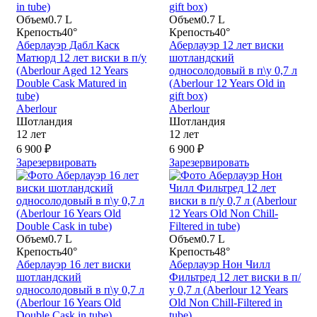
Объем
0.7 L
Объем
0.7 L
Крепость
40°
Крепость
40°
Аберлауэр Дабл Каск
Аберлауэр 12 лет виски
Матюрд 12 лет виски в п/у
шотландский
(Aberlour Aged 12 Years
односолодовый в п\у 0,7 л
Double Cask Matured in
(Aberlour 12 Years Old in
tube)
gift box)
Aberlour
Aberlour
Шотландия
Шотландия
12 лет
12 лет
6 900 ₽
6 900 ₽
Зарезервировать
Зарезервировать
Объем
0.7 L
Объем
0.7 L
Крепость
40°
Крепость
48°
Аберлауэр 16 лет виски
Аберлауэр Нон Чилл
шотландский
Фильтред 12 лет виски в п/
односолодовый в п\у 0,7 л
у 0,7 л (Aberlour 12 Years
(Aberlour 16 Years Old
Old Non Сhill-Filtered in
Double Cask in tube)
tube)