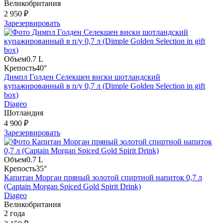
Великобритания
2 950 ₽
Зарезервировать
Объем
0.7 L
Крепость
40°
Димпл Гoлден Селекшен виски шотландский
купажированный в п/у 0,7 л (Dimple Golden Selection in gift
box)
Diageo
Шотландия
4 900 ₽
Зарезервировать
Объем
0.7 L
Крепость
35°
Капитан Морган пряный золотой спиртной напиток 0,7 л
(Captain Morgan Spiced Gold Spirit Drink)
Diageo
Великобритания
2 года