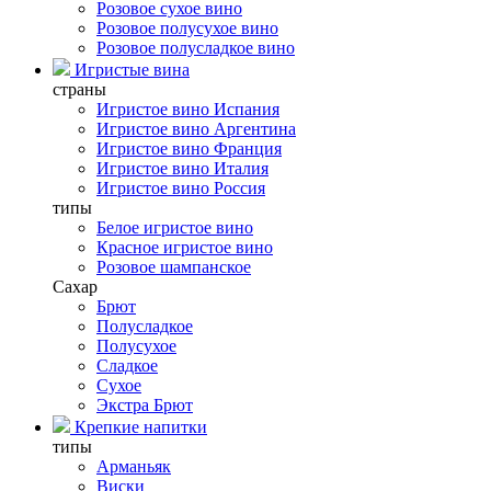
Розовое сухое вино
Розовое полусухое вино
Розовое полусладкое вино
Игристые вина
страны
Игристое вино Испания
Игристое вино Аргентина
Игристое вино Франция
Игристое вино Италия
Игристое вино Россия
типы
Белое игристое вино
Красное игристое вино
Розовое шампанское
Сахар
Брют
Полусладкое
Полусухое
Сладкое
Сухое
Экстра Брют
Крепкие напитки
типы
Арманьяк
Виски