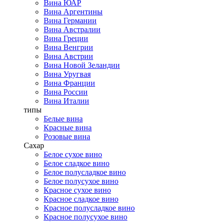
Вина ЮАР
Вина Аргентины
Вина Германии
Вина Австралии
Вина Греции
Вина Венгрии
Вина Австрии
Вина Новой Зеландии
Вина Уругвая
Вина Франции
Вина России
Вина Италии
типы
Белые вина
Красные вина
Розовые вина
Сахар
Белое сухое вино
Белое сладкое вино
Белое полусладкое вино
Белое полусухое вино
Красное сухое вино
Красное сладкое вино
Красное полусладкое вино
Красное полусухое вино