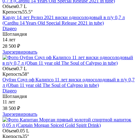
Объем
0.7 L
Крепость
55.5°
Карду 14 лет Релиз 2021 виски односолодовый в п/у 0,7 л
(Cardhu 14 Years Old Special Release 2021 in tube)
Diageo
Шотландия
14 лет
28 500 ₽
Зарезервировать
Объем
0.7 L
Крепость
58°
Оубэн Соул оф Калипсо 11 лет виски односолодовый в п/у 0,7
л (Oban 11 year old The Soul of Calypso in tube)
Diageo
Шотландия
11 лет
38 500 ₽
Зарезервировать
Объем
0.05 L
Крепость
35°