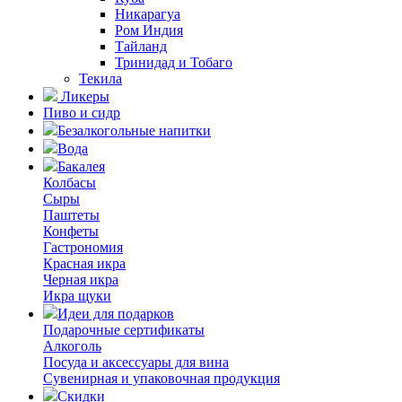
Никарагуа
Ром Индия
Тайланд
Тринидад и Тобаго
Текила
Ликеры
Пиво и сидр
Безалкогольные напитки
Вода
Бакалея
Колбасы
Сыры
Паштеты
Конфеты
Гастрономия
Красная икра
Черная икра
Икра щуки
Идеи для подарков
Подарочные сертификаты
Алкоголь
Посуда и аксессуары для вина
Сувенирная и упаковочная продукция
Скидки