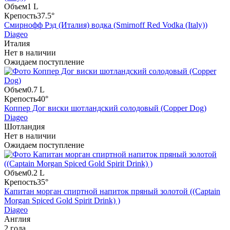
Объем
1 L
Крепость
37.5°
Смирнофф Рэд (Италия) водка (Smirnoff Red Vodka (Italy))
Diageo
Италия
Нет в наличии
Ожидаем поступление
Объем
0.7 L
Крепость
40°
Коппер Дог виски шотландский солодовый (Copper Dog)
Diageo
Шотландия
Нет в наличии
Ожидаем поступление
Объем
0.2 L
Крепость
35°
Капитан морган спиртной напиток пряный золотой ((Captain
Morgan Spiced Gold Spirit Drink) )
Diageo
Англия
2 года