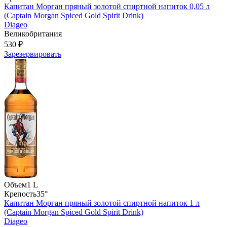
Капитан Морган пряный золотой спиртной напиток 0,05 л
(Captain Morgan Spiced Gold Spirit Drink)
Diageo
Великобритания
530 ₽
Зарезервировать
Объем
1 L
Крепость
35°
Капитан Морган пряный золотой спиртной напиток 1 л
(Captain Morgan Spiced Gold Spirit Drink)
Diageo