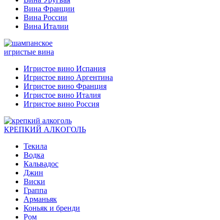
Вина Франции
Вина России
Вина Италии
игристые вина
Игристое вино Испания
Игристое вино Аргентина
Игристое вино Франция
Игристое вино Италия
Игристое вино Россия
КРЕПКИЙ АЛКОГОЛЬ
Текила
Водка
Кальвадос
Джин
Виски
Граппа
Арманьяк
Коньяк и бренди
Ром