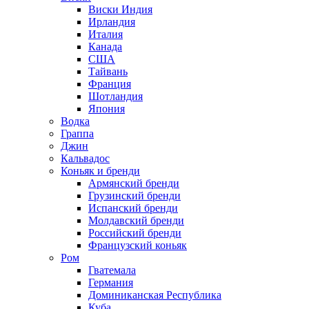
Виски Индия
Ирландия
Италия
Канада
США
Тайвань
Франция
Шотландия
Япония
Водка
Граппа
Джин
Кальвадос
Коньяк и бренди
Армянский бренди
Грузинский бренди
Испанский бренди
Молдавский бренди
Российский бренди
Французский коньяк
Ром
Гватемала
Германия
Доминиканская Республика
Куба