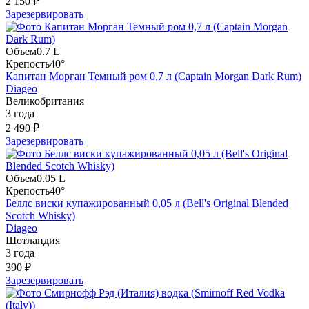
2 150 ₽
Зарезервировать
Объем
0.7 L
Крепость
40°
Капитан Морган Темный ром 0,7 л (Captain Morgan Dark Rum)
Diageo
Великобритания
3 года
2 490 ₽
Зарезервировать
Объем
0.05 L
Крепость
40°
Беллс виски купажированный 0,05 л (Bell's Original Blended
Scotch Whisky)
Diageo
Шотландия
3 года
390 ₽
Зарезервировать