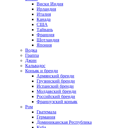
Виски Индия
Ирландия
Италия
Канада
США
Тайвань
Франция
Шотландия
Япония
Водка
Граппа
Джин
Кальвадос
Коньяк и бренди
Армянский бренди
Грузинский бренди
Испанский бренди
Молдавский бренди
Российский бренди
Французский коньяк
Ром
Гватемала
Германия
Доминиканская Республика
Куба