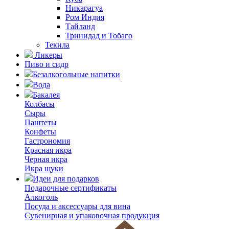
Никарагуа
Ром Индия
Тайланд
Тринидад и Тобаго
Текила
Ликеры
Пиво и сидр
Безалкогольные напитки
Вода
Бакалея
Колбасы
Сыры
Паштеты
Конфеты
Гастрономия
Красная икра
Черная икра
Икра щуки
Идеи для подарков
Подарочные сертификаты
Алкоголь
Посуда и аксессуары для вина
Сувенирная и упаковочная продукция