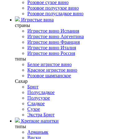
Розовое сухое вино
Розовое полусухое вино
Розовое полусладкое вино
Игристые вина
страны
Игристое вино Испания
Игристое вино Аргентина
Игристое вино Франция
Игристое вино Италия
Игристое вино Россия
типы
Белое игристое вино
Красное игристое вино
Розовое шампанское
Сахар
Брют
Полусладкое
Полусухое
Сладкое
Сухое
Экстра Брют
Крепкие напитки
типы
Арманьяк
Виски