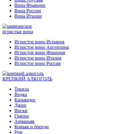
Вина Франции
Вина России
Вина Италии
игристые вина
Игристое вино Испания
Игристое вино Аргентина
Игристое вино Франция
Игристое вино Италия
Игристое вино Россия
КРЕПКИЙ АЛКОГОЛЬ
Текила
Водка
Кальвадос
Джин
Виски
Граппа
Арманьяк
Коньяк и бренди
Ром