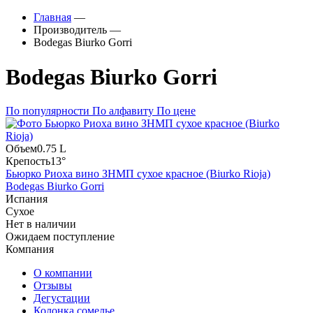
Главная
—
Производитель
—
Bodegas Biurko Gorri
Bodegas Biurko Gorri
По популярности
По алфавиту
По цене
Объем
0.75 L
Крепость
13°
Бьюрко Риоха вино ЗНМП сухое красное (Biurko Rioja)
Bodegas Biurko Gorri
Испания
Сухое
Нет в наличии
Ожидаем поступление
Компания
О компании
Отзывы
Дегустации
Колонка сомелье