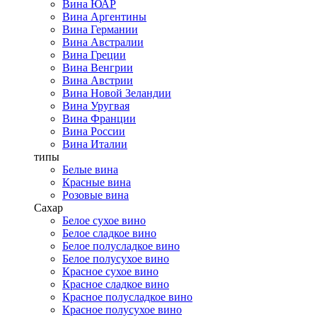
Вина ЮАР
Вина Аргентины
Вина Германии
Вина Австралии
Вина Греции
Вина Венгрии
Вина Австрии
Вина Новой Зеландии
Вина Уругвая
Вина Франции
Вина России
Вина Италии
типы
Белые вина
Красные вина
Розовые вина
Сахар
Белое сухое вино
Белое сладкое вино
Белое полусладкое вино
Белое полусухое вино
Красное сухое вино
Красное сладкое вино
Красное полусладкое вино
Красное полусухое вино