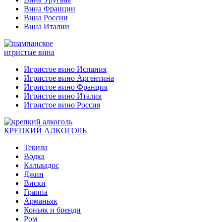
Вина Франции
Вина России
Вина Италии
игристые вина
Игристое вино Испания
Игристое вино Аргентина
Игристое вино Франция
Игристое вино Италия
Игристое вино Россия
КРЕПКИЙ АЛКОГОЛЬ
Текила
Водка
Кальвадос
Джин
Виски
Граппа
Арманьяк
Коньяк и бренди
Ром