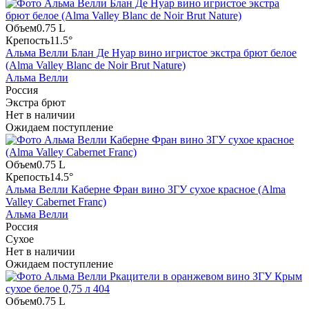
Объем
0.75 L
Крепость
11.5°
Альма Велли Блан Де Нуар вино игристое экстра брют белое
(Alma Valley Blanc de Noir Brut Nature)
Альма Велли
Россия
Экстра брют
Нет в наличии
Ожидаем поступление
Объем
0.75 L
Крепость
14.5°
Альма Велли Каберне Фран вино ЗГУ сухое красное (Alma
Valley Cabernet Franc)
Альма Велли
Россия
Сухое
Нет в наличии
Ожидаем поступление
Объем
0.75 L