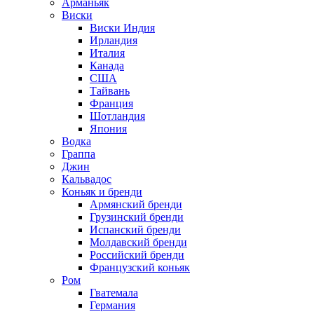
Арманьяк
Виски
Виски Индия
Ирландия
Италия
Канада
США
Тайвань
Франция
Шотландия
Япония
Водка
Граппа
Джин
Кальвадос
Коньяк и бренди
Армянский бренди
Грузинский бренди
Испанский бренди
Молдавский бренди
Российский бренди
Французский коньяк
Ром
Гватемала
Германия