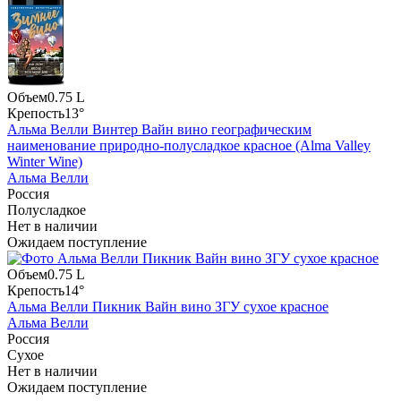
Объем
0.75 L
Крепость
13°
Альма Велли Винтер Вайн вино географическим
наименование природно-полусладкое красное (Alma Valley
Winter Wine)
Альма Велли
Россия
Полусладкое
Нет в наличии
Ожидаем поступление
Объем
0.75 L
Крепость
14°
Альма Велли Пикник Вайн вино ЗГУ сухое красное
Альма Велли
Россия
Сухое
Нет в наличии
Ожидаем поступление