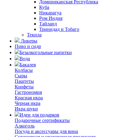
Доминиканская Республика
Куба
Никарагуа
Ром Индия
Тайланд
Тринидад и Тобаго
Текила
Ликеры
Пиво и сидр
Безалкогольные напитки
Вода
Бакалея
Колбасы
Сыры
Паштеты
Конфеты
Гастрономия
Красная икра
Черная икра
Икра щуки
Идеи для подарков
Подарочные сертификаты
Алкоголь
Посуда и аксессуары для вина
Сувенирная и упаковочная продукция