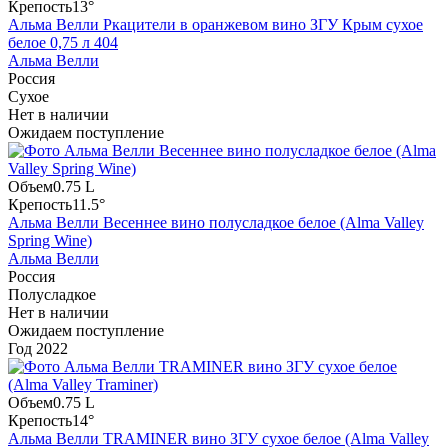
Крепость
13°
Альма Велли Ркацители в оранжевом вино ЗГУ Крым сухое
белое 0,75 л 404
Альма Велли
Россия
Сухое
Нет в наличии
Ожидаем поступление
Объем
0.75 L
Крепость
11.5°
Альма Велли Весеннее вино полусладкое белое (Alma Valley
Spring Wine)
Альма Велли
Россия
Полусладкое
Нет в наличии
Ожидаем поступление
Год
2022
Объем
0.75 L
Крепость
14°
Альма Велли TRAMINER вино ЗГУ сухое белое (Alma Valley