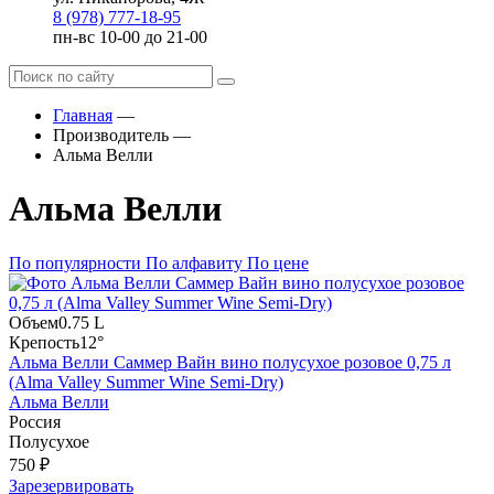
8 (978) 777-18-95
пн-вс 10-00 до 21-00
Главная
—
Производитель
—
Альма Велли
Альма Велли
По популярности
По алфавиту
По цене
Объем
0.75 L
Крепость
12°
Альма Велли Саммер Вайн вино полусухое розовое 0,75 л
(Alma Valley Summer Wine Semi-Dry)
Альма Велли
Россия
Полусухое
750 ₽
Зарезервировать