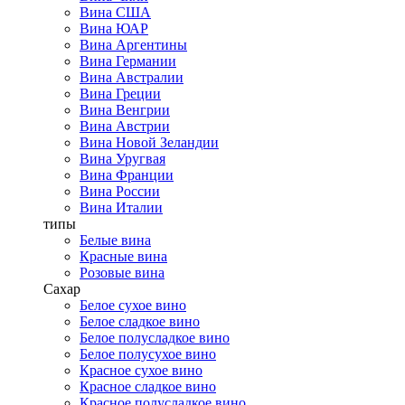
Вина США
Вина ЮАР
Вина Аргентины
Вина Германии
Вина Австралии
Вина Греции
Вина Венгрии
Вина Австрии
Вина Новой Зеландии
Вина Уругвая
Вина Франции
Вина России
Вина Италии
типы
Белые вина
Красные вина
Розовые вина
Сахар
Белое сухое вино
Белое сладкое вино
Белое полусладкое вино
Белое полусухое вино
Красное сухое вино
Красное сладкое вино
Красное полусладкое вино