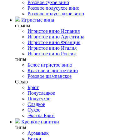
Розовое сухое вино
Розовое полусухое вино
Розовое полусладкое вино
Игристые вина
страны
Игристое вино Испания
Игристое вино Аргентина
Игристое вино Франция
Игристое вино Италия
Игристое вино Россия
типы
Белое игристое вино
Красное игристое вино
Розовое шампанское
Сахар
Брют
Полусладкое
Полусухое
Сладкое
Сухое
Экстра Брют
Крепкие напитки
типы
Арманьяк
Виски