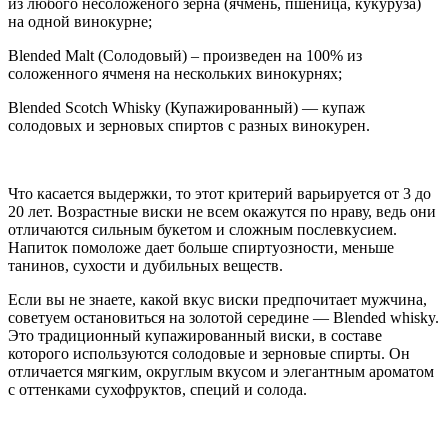
из любого несоложеного зерна (ячмень, пшеница, кукуруза)
на одной винокурне;
Blended Malt (Солодовый) – произведен на 100% из
соложенного ячменя на нескольких винокурнях;
Blended Scotch Whisky (Купажированный) — купаж
солодовых и зерновых спиртов с разных винокурен.
Что касается выдержки, то этот критерий варьируется от 3 до
20 лет. Возрастные виски не всем окажутся по нраву, ведь они
отличаются сильным букетом и сложным послевкусием.
Напиток помоложе дает больше спиртуозности, меньше
танинов, сухости и дубильных веществ.
Если вы не знаете, какой вкус виски предпочитает мужчина,
советуем остановиться на золотой середине — Blended whisky.
Это традиционный купажированный виски, в составе
которого используются солодовые и зерновые спирты. Он
отличается мягким, округлым вкусом и элегантным ароматом
с оттенками сухофруктов, специй и солода.