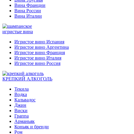
Вина Франции
Вина России
Вина Италии
игристые вина
Игристое вино Испания
Игристое вино Аргентина
Игристое вино Франция
Игристое вино Италия
Игристое вино Россия
КРЕПКИЙ АЛКОГОЛЬ
Текила
Водка
Кальвадос
Джин
Виски
Граппа
Арманьяк
Коньяк и бренди
Ром