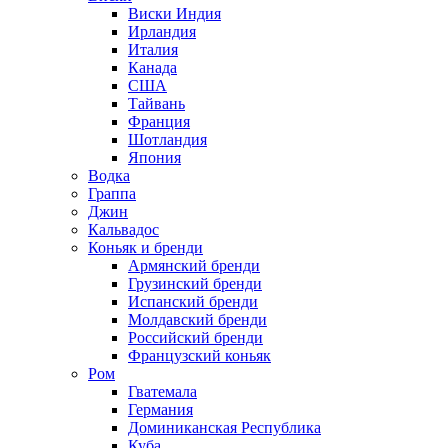
Виски Индия
Ирландия
Италия
Канада
США
Тайвань
Франция
Шотландия
Япония
Водка
Граппа
Джин
Кальвадос
Коньяк и бренди
Армянский бренди
Грузинский бренди
Испанский бренди
Молдавский бренди
Российский бренди
Французский коньяк
Ром
Гватемала
Германия
Доминиканская Республика
Куба