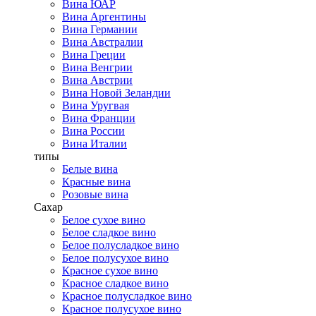
Вина ЮАР
Вина Аргентины
Вина Германии
Вина Австралии
Вина Греции
Вина Венгрии
Вина Австрии
Вина Новой Зеландии
Вина Уругвая
Вина Франции
Вина России
Вина Италии
типы
Белые вина
Красные вина
Розовые вина
Сахар
Белое сухое вино
Белое сладкое вино
Белое полусладкое вино
Белое полусухое вино
Красное сухое вино
Красное сладкое вино
Красное полусладкое вино
Красное полусухое вино