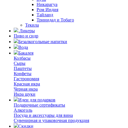
Никарагуа
Ром Индия
Тайланд
Тринидад и Тобаго
Текила
Ликеры
Пиво и сидр
Безалкогольные напитки
Вода
Бакалея
Колбасы
Сыры
Паштеты
Конфеты
Гастрономия
Красная икра
Черная икра
Икра щуки
Идеи для подарков
Подарочные сертификаты
Алкоголь
Посуда и аксессуары для вина
Сувенирная и упаковочная продукция
Скидки