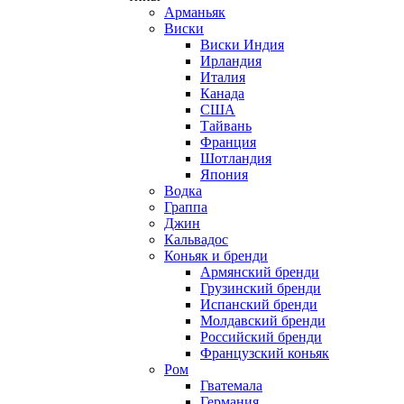
Арманьяк
Виски
Виски Индия
Ирландия
Италия
Канада
США
Тайвань
Франция
Шотландия
Япония
Водка
Граппа
Джин
Кальвадос
Коньяк и бренди
Армянский бренди
Грузинский бренди
Испанский бренди
Молдавский бренди
Российский бренди
Французский коньяк
Ром
Гватемала
Германия