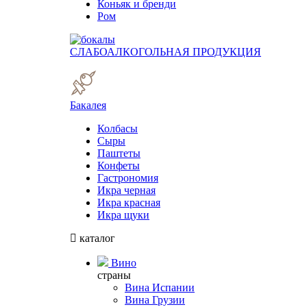
Коньяк и бренди
Ром
СЛАБОАЛКОГОЛЬНАЯ ПРОДУКЦИЯ
Бакалея
Колбасы
Сыры
Паштеты
Конфеты
Гастрономия
Икра черная
Икра красная
Икра щуки
каталог
Вино
страны
Вина Испании
Вина Грузии