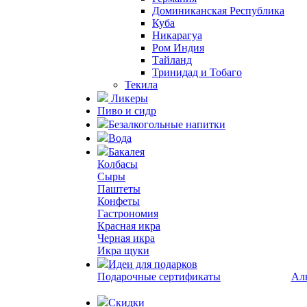
Доминиканская Республика
Куба
Никарагуа
Ром Индия
Тайланд
Тринидад и Тобаго
Текила
Ликеры
Пиво и сидр
Безалкогольные напитки
Вода
Бакалея
Колбасы
Сыры
Паштеты
Конфеты
Гастрономия
Красная икра
Черная икра
Икра щуки
Идеи для подарков
Подарочные сертификаты
Ал
Скидки