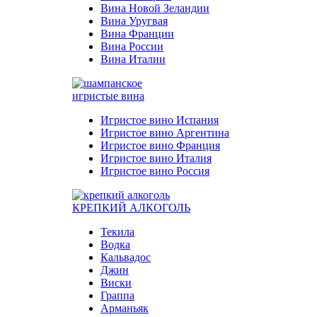
Вина Новой Зеландии
Вина Уругвая
Вина Франции
Вина России
Вина Италии
игристые вина
Игристое вино Испания
Игристое вино Аргентина
Игристое вино Франция
Игристое вино Италия
Игристое вино Россия
КРЕПКИЙ АЛКОГОЛЬ
Текила
Водка
Кальвадос
Джин
Виски
Граппа
Арманьяк