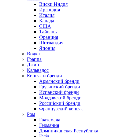
Виски Индия
Ирландия
Италия
Канада
США
Тайвань
Франция
Шотландия
Япония
Водка
Граппа
Джин
Кальвадос
Коньяк и бренди
Армянский бренди
Грузинский бренди
Испанский бренди
Молдавский бренди
Российский бренди
Французский коньяк
Ром
Гватемала
Германия
Доминиканская Республика
Куба