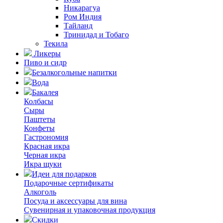
Никарагуа
Ром Индия
Тайланд
Тринидад и Тобаго
Текила
Ликеры
Пиво и сидр
Безалкогольные напитки
Вода
Бакалея
Колбасы
Сыры
Паштеты
Конфеты
Гастрономия
Красная икра
Черная икра
Икра щуки
Идеи для подарков
Подарочные сертификаты
Алкоголь
Посуда и аксессуары для вина
Сувенирная и упаковочная продукция
Скидки