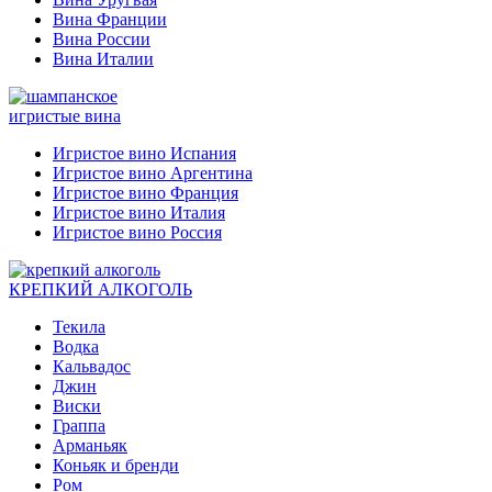
Вина Франции
Вина России
Вина Италии
игристые вина
Игристое вино Испания
Игристое вино Аргентина
Игристое вино Франция
Игристое вино Италия
Игристое вино Россия
КРЕПКИЙ АЛКОГОЛЬ
Текила
Водка
Кальвадос
Джин
Виски
Граппа
Арманьяк
Коньяк и бренди
Ром