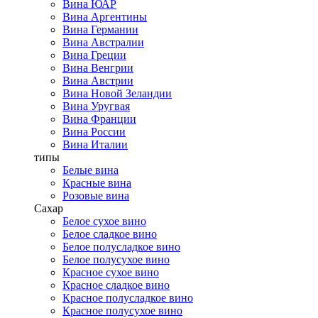
Вина ЮАР
Вина Аргентины
Вина Германии
Вина Австралии
Вина Греции
Вина Венгрии
Вина Австрии
Вина Новой Зеландии
Вина Уругвая
Вина Франции
Вина России
Вина Италии
типы
Белые вина
Красные вина
Розовые вина
Сахар
Белое сухое вино
Белое сладкое вино
Белое полусладкое вино
Белое полусухое вино
Красное сухое вино
Красное сладкое вино
Красное полусладкое вино
Красное полусухое вино