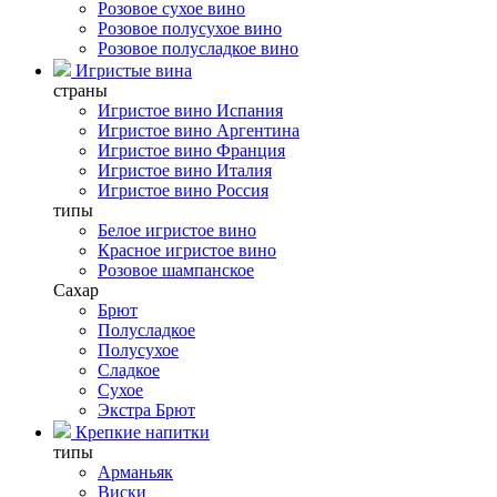
Розовое сухое вино
Розовое полусухое вино
Розовое полусладкое вино
Игристые вина
страны
Игристое вино Испания
Игристое вино Аргентина
Игристое вино Франция
Игристое вино Италия
Игристое вино Россия
типы
Белое игристое вино
Красное игристое вино
Розовое шампанское
Сахар
Брют
Полусладкое
Полусухое
Сладкое
Сухое
Экстра Брют
Крепкие напитки
типы
Арманьяк
Виски