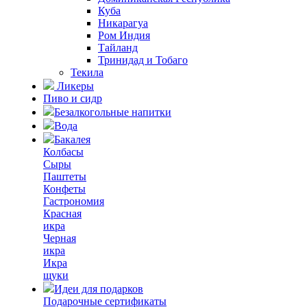
Куба
Никарагуа
Ром Индия
Тайланд
Тринидад и Тобаго
Текила
Ликеры
Пиво и сидр
Безалкогольные напитки
Вода
Бакалея
Колбасы
Сыры
Паштеты
Конфеты
Гастрономия
Красная
икра
Черная
икра
Икра
щуки
Идеи для подарков
Подарочные сертификаты