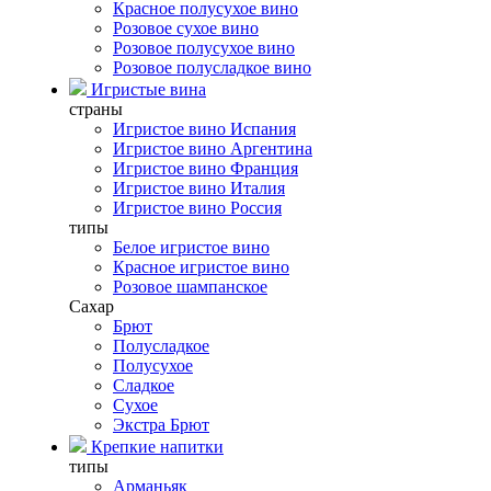
Красное полусухое вино
Розовое сухое вино
Розовое полусухое вино
Розовое полусладкое вино
Игристые вина
страны
Игристое вино Испания
Игристое вино Аргентина
Игристое вино Франция
Игристое вино Италия
Игристое вино Россия
типы
Белое игристое вино
Красное игристое вино
Розовое шампанское
Сахар
Брют
Полусладкое
Полусухое
Сладкое
Сухое
Экстра Брют
Крепкие напитки
типы
Арманьяк