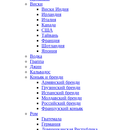
Виски
Виски Индия
Ирландия
Италия
Канада
США
Тайвань
Франция
Шотландия
Япония
Водка
Граппа
Джин
Кальвадос
Коньяк и бренди
Армянский бренди
Грузинский бренди
Испанский бренди
Молдавский бренди
Российский бренди
Французский коньяк
Ром
Гватемала
Германия
Доминиканская Республика