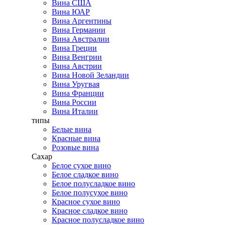
Вина США
Вина ЮАР
Вина Аргентины
Вина Германии
Вина Австралии
Вина Греции
Вина Венгрии
Вина Австрии
Вина Новой Зеландии
Вина Уругвая
Вина Франции
Вина России
Вина Италии
типы
Белые вина
Красные вина
Розовые вина
Сахар
Белое сухое вино
Белое сладкое вино
Белое полусладкое вино
Белое полусухое вино
Красное сухое вино
Красное сладкое вино
Красное полусладкое вино