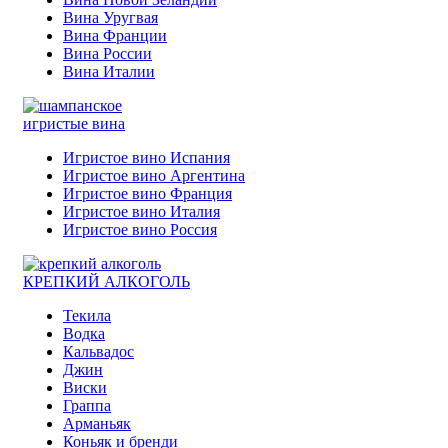
Вина Уругвая
Вина Франции
Вина России
Вина Италии
игристые вина
Игристое вино Испания
Игристое вино Аргентина
Игристое вино Франция
Игристое вино Италия
Игристое вино Россия
КРЕПКИЙ АЛКОГОЛЬ
Текила
Водка
Кальвадос
Джин
Виски
Граппа
Арманьяк
Коньяк и бренди