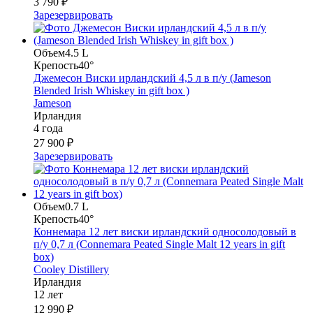
3 790 ₽
Зарезервировать
Объем
4.5 L
Крепость
40°
Джемесон Виски ирландский 4,5 л в п/у (Jameson
Blended Irish Whiskey in gift box )
Jameson
Ирландия
4 года
27 900 ₽
Зарезервировать
Объем
0.7 L
Крепость
40°
Коннемара 12 лет виски ирландский односолодовый в
п/у 0,7 л (Connemara Peated Single Malt 12 years in gift
box)
Cooley Distillery
Ирландия
12 лет
12 990 ₽