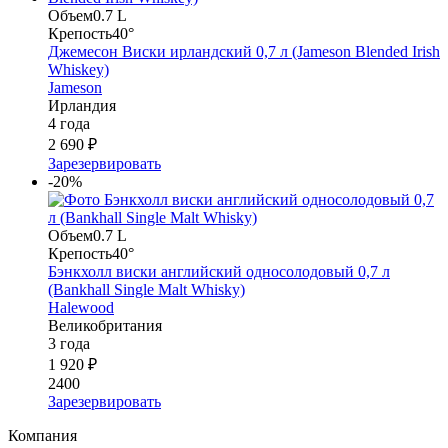
Объем
0.7 L
Крепость
40°
Джемесон Виски ирландский 0,7 л (Jameson Blended Irish
Whiskey)
Jameson
Ирландия
4 года
2 690 ₽
Зарезервировать
-20%
Объем
0.7 L
Крепость
40°
Бэнкхолл виски английский односолодовый 0,7 л
(Bankhall Single Malt Whisky)
Halewood
Великобритания
3 года
1 920 ₽
2400
Зарезервировать
Компания