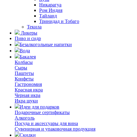
Никарагуа
Ром Индия
Тайланд
Тринидад и Тобаго
Текила
Ликеры
Пиво и сидр
Безалкогольные напитки
Вода
Бакалея
Колбасы
Сыры
Паштеты
Конфеты
Гастрономия
Красная икра
Черная икра
Икра щуки
Идеи для подарков
Подарочные сертификаты
Алкоголь
Посуда и аксессуары для вина
Сувенирная и упаковочная продукция
Скидки