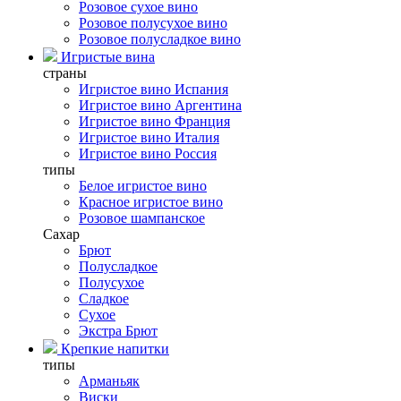
Розовое сухое вино
Розовое полусухое вино
Розовое полусладкое вино
Игристые вина
страны
Игристое вино Испания
Игристое вино Аргентина
Игристое вино Франция
Игристое вино Италия
Игристое вино Россия
типы
Белое игристое вино
Красное игристое вино
Розовое шампанское
Сахар
Брют
Полусладкое
Полусухое
Сладкое
Сухое
Экстра Брют
Крепкие напитки
типы
Арманьяк
Виски