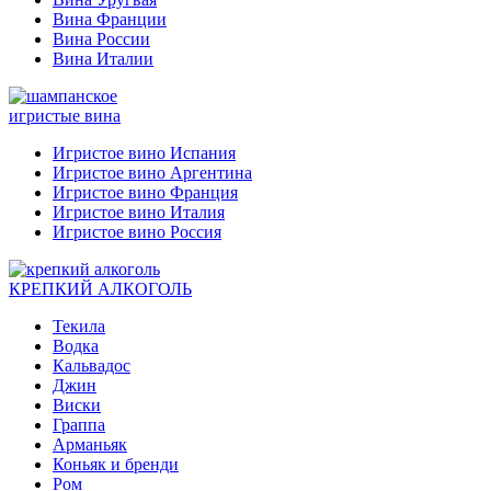
Вина Франции
Вина России
Вина Италии
игристые вина
Игристое вино Испания
Игристое вино Аргентина
Игристое вино Франция
Игристое вино Италия
Игристое вино Россия
КРЕПКИЙ АЛКОГОЛЬ
Текила
Водка
Кальвадос
Джин
Виски
Граппа
Арманьяк
Коньяк и бренди
Ром