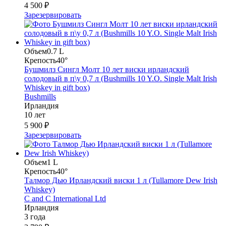
4 500 ₽
Зарезервировать
Объем
0.7 L
Крепость
40°
Бушмилз Сингл Молт 10 лет виски ирландский
солодовый в п\у 0,7 л (Bushmills 10 Y.O. Single Malt Irish
Whiskey in gift box)
Bushmills
Ирландия
10 лет
5 900 ₽
Зарезервировать
Объем
1 L
Крепость
40°
Талмор Дью Ирландский виски 1 л (Tullamore Dew Irish
Whiskey)
C and C International Ltd
Ирландия
3 года