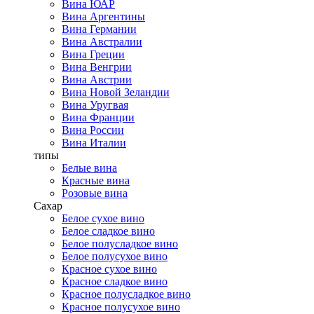
Вина ЮАР
Вина Аргентины
Вина Германии
Вина Австралии
Вина Греции
Вина Венгрии
Вина Австрии
Вина Новой Зеландии
Вина Уругвая
Вина Франции
Вина России
Вина Италии
типы
Белые вина
Красные вина
Розовые вина
Сахар
Белое сухое вино
Белое сладкое вино
Белое полусладкое вино
Белое полусухое вино
Красное сухое вино
Красное сладкое вино
Красное полусладкое вино
Красное полусухое вино