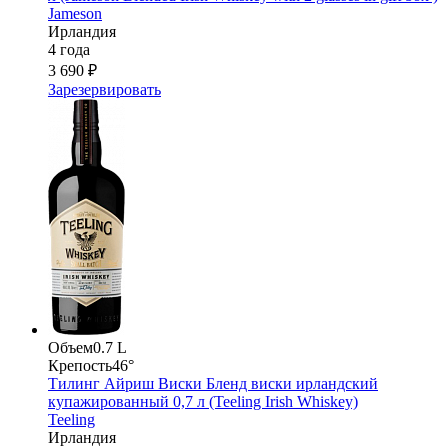
Jameson
Ирландия
4 года
3 690 ₽
Зарезервировать
Объем
0.7 L
Крепость
46°
Тилинг Айриш Виски Бленд виски ирландский
купажированный 0,7 л (Teeling Irish Whiskey)
Teeling
Ирландия