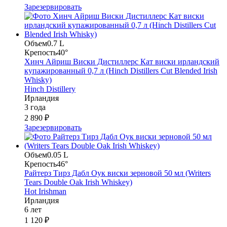
Зарезервировать
Объем
0.7 L
Крепость
40°
Хинч Айриш Виски Дистиллерс Кат виски ирландский
купажированный 0,7 л (Hinch Distillers Cut Blended Irish
Whisky)
Hinch Distillery
Ирландия
3 года
2 890 ₽
Зарезервировать
Объем
0.05 L
Крепость
46°
Райтерз Тирз Дабл Оук виски зерновой 50 мл (Writers
Tears Double Oak Irish Whiskey)
Hot Irishman
Ирландия
6 лет
1 120 ₽