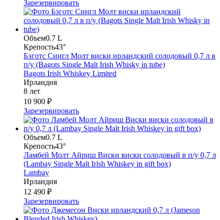
Зарезервировать
Объем
0.7 L
Крепость
43°
Бэготс Сингл Молт виски ирландский солодовый 0,7 л в
п/у (Bagots Single Malt Irish Whisky in tube)
Bagots Irish Whiskey Limited
Ирландия
8 лет
10 900 ₽
Зарезервировать
Объем
0.7 L
Крепость
43°
Ламбей Молт Айриш Виски виски солодовый в п/у 0,7 л
(Lambay Single Malt Irish Whiskey in gift box)
Lambay
Ирландия
12 490 ₽
Зарезервировать