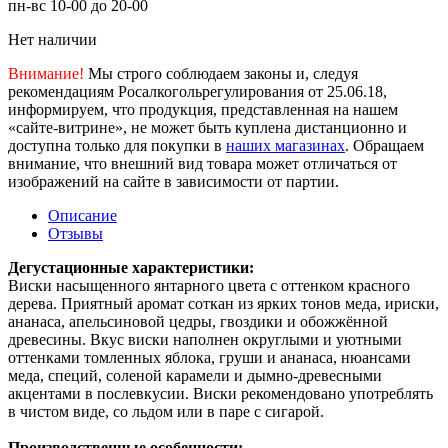
пн-вс 10-00 до 20-00
Нет наличии
Внимание!
Мы строго соблюдаем законы и, следуя
рекомендациям Росалкогольрегулирования от 25.06.18,
информируем, что продукция, представленная на нашем
«сайте-витрине», не может быть куплена дистанционно и
доступна только для покупки в
наших магазинах
. Обращаем
внимание, что внешний вид товара может отличаться от
изображений на сайте в зависимости от партии.
Описание
Отзывы
Дегустационные характеристики:
Виски насыщенного янтарного цвета с оттенком красного
дерева. Приятный аромат соткан из ярких тонов меда, ириски,
ананаса, апельсиновой цедры, гвоздики и обожжённой
древесины. Вкус виски наполнен округлыми и уютными
оттенками томленных яблока, груши и ананаса, нюансами
меда, специй, соленой карамели и дымно-древесными
акцентами в послевкусии. Виски рекомендовано употреблять
в чистом виде, со льдом или в паре с сигарой.
Производственные особенности: