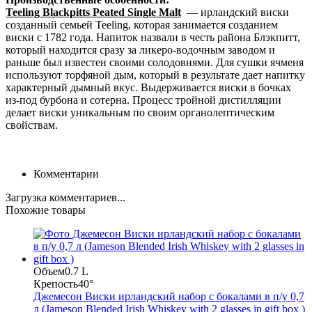
Teeling Blackpitts Peated Single Malt
— ирландский виски
созданный семьей Teeling, которая занимается созданием
виски с 1782 года. Напиток назвали в честь района Блэкпитт,
который находится сразу за ликеро-водочным заводом и
раньше был известен своими солодовнями. Для сушки ячменя
используют торфяной дым, который в результате дает напитку
характерный дымный вкус. Выдерживается виски в бочках
из-под бурбона и сотерна. Процесс тройной дистилляции
делает виски уникальным по своим органолептическим
свойствам.
Комментарии
Загрузка комментариев...
Похожие товары
Объем
0.7 L
Крепость
40°
Джемесон Виски ирландский набор с бокалами в п/у 0,7
л (Jameson Blended Irish Whiskey with 2 glasses in gift box )