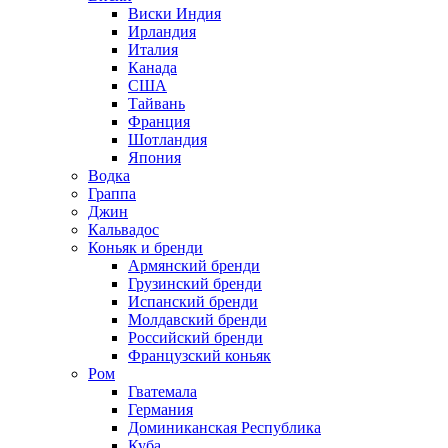
Виски Индия
Ирландия
Италия
Канада
США
Тайвань
Франция
Шотландия
Япония
Водка
Граппа
Джин
Кальвадос
Коньяк и бренди
Армянский бренди
Грузинский бренди
Испанский бренди
Молдавский бренди
Российский бренди
Французский коньяк
Ром
Гватемала
Германия
Доминиканская Республика
Куба