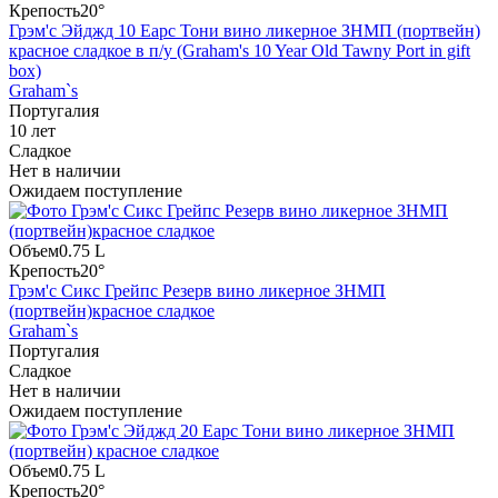
Крепость
20°
Грэм'с Эйджд 10 Еарс Тони вино ликерное ЗНМП (портвейн)
красное сладкое в п/у (Graham's 10 Year Old Tawny Port in gift
box)
Graham`s
Португалия
10 лет
Сладкое
Нет в наличии
Ожидаем поступление
Объем
0.75 L
Крепость
20°
Грэм'c Сикс Грейпс Резерв вино ликерное ЗНМП
(портвейн)красное сладкое
Graham`s
Португалия
Сладкое
Нет в наличии
Ожидаем поступление
Объем
0.75 L
Крепость
20°