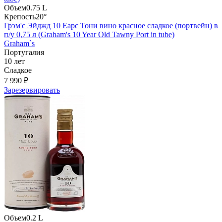
Объем
0.75 L
Крепость
20°
Грэм'с Эйджд 10 Еарс Тони вино красное сладкое (портвейн) в
п/у 0,75 л (Graham's 10 Year Old Tawny Port in tube)
Graham`s
Португалия
10 лет
Сладкое
7 990 ₽
Зарезервировать
Объем
0.2 L