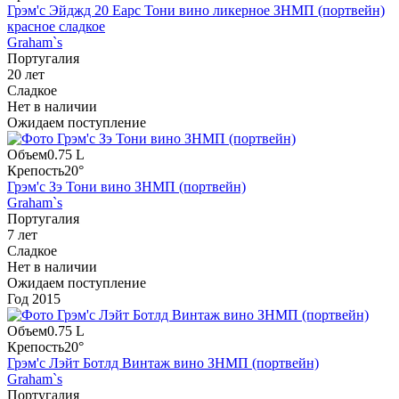
Грэм'с Эйджд 20 Еарс Тони вино ликерное ЗНМП (портвейн)
красное сладкое
Graham`s
Португалия
20 лет
Сладкое
Нет в наличии
Ожидаем поступление
Объем
0.75 L
Крепость
20°
Грэм'с Зэ Тони вино ЗНМП (портвейн)
Graham`s
Португалия
7 лет
Сладкое
Нет в наличии
Ожидаем поступление
Год
2015
Объем
0.75 L
Крепость
20°
Грэм'с Лэйт Ботлд Винтаж вино ЗНМП (портвейн)
Graham`s
Португалия