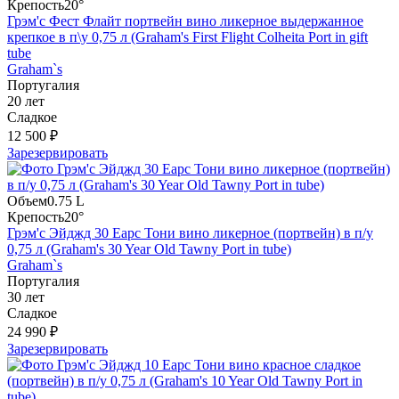
Крепость
20°
Грэм'с Фест Флайт портвейн вино ликерное выдержанное
крепкое в п\у 0,75 л (Graham's First Flight Colheita Port in gift
tube
Graham`s
Португалия
20 лет
Сладкое
12 500 ₽
Зарезервировать
Объем
0.75 L
Крепость
20°
Грэм'с Эйджд 30 Еарс Тони вино ликерное (портвейн) в п/у
0,75 л (Graham's 30 Year Old Tawny Port in tube)
Graham`s
Португалия
30 лет
Сладкое
24 990 ₽
Зарезервировать