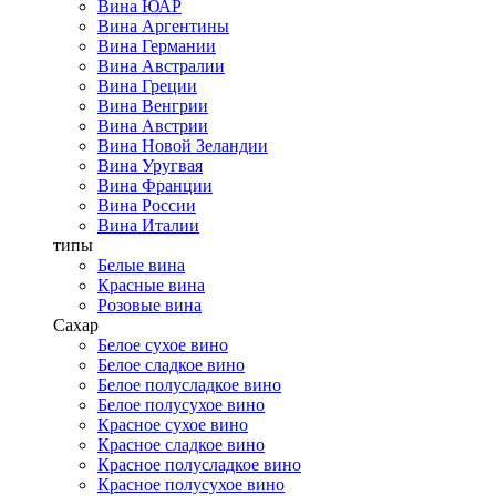
Вина ЮАР
Вина Аргентины
Вина Германии
Вина Австралии
Вина Греции
Вина Венгрии
Вина Австрии
Вина Новой Зеландии
Вина Уругвая
Вина Франции
Вина России
Вина Италии
типы
Белые вина
Красные вина
Розовые вина
Сахар
Белое сухое вино
Белое сладкое вино
Белое полусладкое вино
Белое полусухое вино
Красное сухое вино
Красное сладкое вино
Красное полусладкое вино
Красное полусухое вино