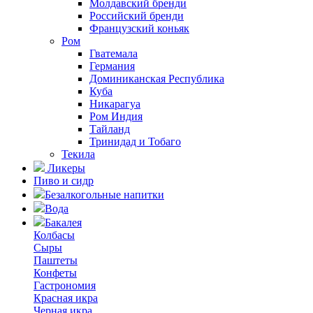
Молдавский бренди
Российский бренди
Французский коньяк
Ром
Гватемала
Германия
Доминиканская Республика
Куба
Никарагуа
Ром Индия
Тайланд
Тринидад и Тобаго
Текила
Ликеры
Пиво и сидр
Безалкогольные напитки
Вода
Бакалея
Колбасы
Сыры
Паштеты
Конфеты
Гастрономия
Красная икра
Черная икра