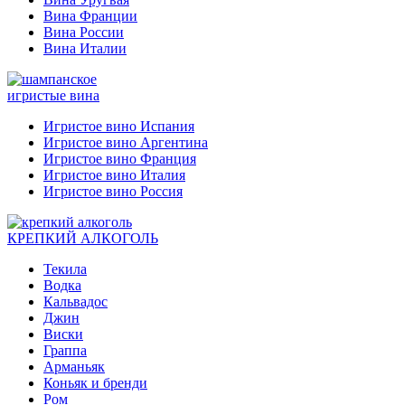
Вина Франции
Вина России
Вина Италии
игристые вина
Игристое вино Испания
Игристое вино Аргентина
Игристое вино Франция
Игристое вино Италия
Игристое вино Россия
КРЕПКИЙ АЛКОГОЛЬ
Текила
Водка
Кальвадос
Джин
Виски
Граппа
Арманьяк
Коньяк и бренди
Ром