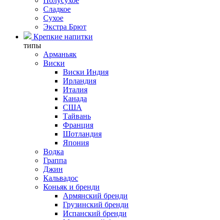
Полусухое
Сладкое
Сухое
Экстра Брют
Крепкие напитки
типы
Арманьяк
Виски
Виски Индия
Ирландия
Италия
Канада
США
Тайвань
Франция
Шотландия
Япония
Водка
Граппа
Джин
Кальвадос
Коньяк и бренди
Армянский бренди
Грузинский бренди
Испанский бренди