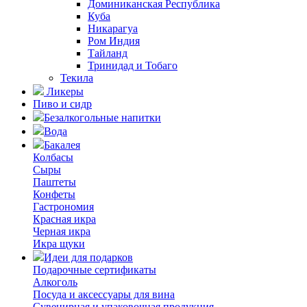
Доминиканская Республика
Куба
Никарагуа
Ром Индия
Тайланд
Тринидад и Тобаго
Текила
Ликеры
Пиво и сидр
Безалкогольные напитки
Вода
Бакалея
Колбасы
Сыры
Паштеты
Конфеты
Гастрономия
Красная икра
Черная икра
Икра щуки
Идеи для подарков
Подарочные сертификаты
Алкоголь
Посуда и аксессуары для вина
Сувенирная и упаковочная продукция