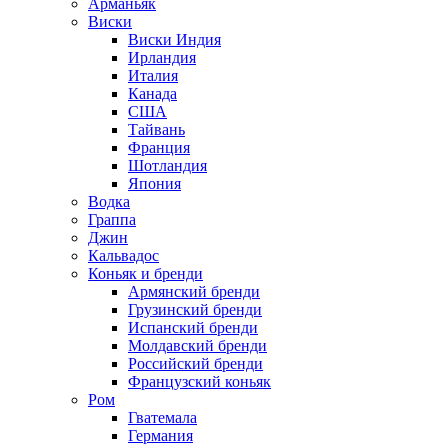
Арманьяк
Виски
Виски Индия
Ирландия
Италия
Канада
США
Тайвань
Франция
Шотландия
Япония
Водка
Граппа
Джин
Кальвадос
Коньяк и бренди
Армянский бренди
Грузинский бренди
Испанский бренди
Молдавский бренди
Российский бренди
Французский коньяк
Ром
Гватемала
Германия