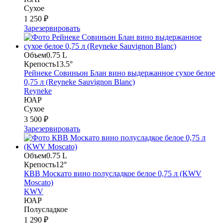
Сухое
1 250 ₽
Зарезервировать
Объем
0.75 L
Крепость
13.5°
Рейнеке Совиньон Блан вино выдержанное сухое белое
0,75 л (Reyneke Sauvignon Blanc)
Reyneke
ЮАР
Сухое
3 500 ₽
Зарезервировать
Объем
0.75 L
Крепость
12°
КВВ Москато вино полусладкое белое 0,75 л (KWV
Moscato)
KWV
ЮАР
Полусладкое
1 290 ₽