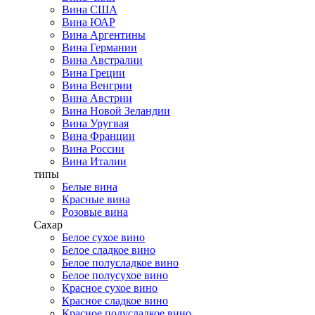
Вина США
Вина ЮАР
Вина Аргентины
Вина Германии
Вина Австралии
Вина Греции
Вина Венгрии
Вина Австрии
Вина Новой Зеландии
Вина Уругвая
Вина Франции
Вина России
Вина Италии
типы
Белые вина
Красные вина
Розовые вина
Сахар
Белое сухое вино
Белое сладкое вино
Белое полусладкое вино
Белое полусухое вино
Красное сухое вино
Красное сладкое вино
Красное полусладкое вино