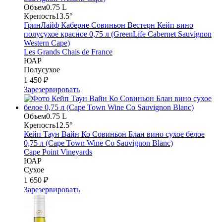
Объем
0.75 L
Крепость
13.5°
ГринЛайф Каберне Совиньон Вестерн Кейп вино
полусухое красное 0,75 л (GreenLife Cabernet Sauvignon
Western Cape)
Les Grands Chais de France
ЮАР
Полусухое
1 450 ₽
Зарезервировать
Объем
0.75 L
Крепость
12.5°
Кейп Таун Вайн Ко Совиньон Блан вино сухое белое
0,75 л (Cape Town Wine Co Sauvignon Blanc)
Cape Point Vineyards
ЮАР
Сухое
1 650 ₽
Зарезервировать