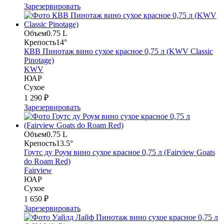
Зарезервировать
Объем
0.75 L
Крепость
14°
КВВ Пинотаж вино сухое красное 0,75 л (KWV Classic
Pinotage)
KWV
ЮАР
Сухое
1 290 ₽
Зарезервировать
Объем
0.75 L
Крепость
13.5°
Гоутс ду Роум вино сухое красное 0,75 л (Fairview Goats
do Roam Red)
Fairview
ЮАР
Сухое
1 650 ₽
Зарезервировать