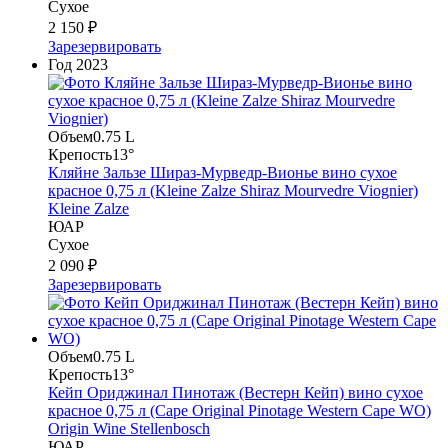
Сухое
2 150 ₽
Зарезервировать
Год
2023
Объем
0.75 L
Крепость
13°
Кляйне Зальзе Шираз-Мурведр-Вионье вино сухое
красное 0,75 л (Kleine Zalze Shiraz Mourvedre Viognier)
Kleine Zalze
ЮАР
Сухое
2 090 ₽
Зарезервировать
Объем
0.75 L
Крепость
13°
Кейп Ориджинал Пинотаж (Вестерн Кейп) вино сухое
красное 0,75 л (Cape Original Pinotage Western Cape WO)
Origin Wine Stellenbosch
ЮАР