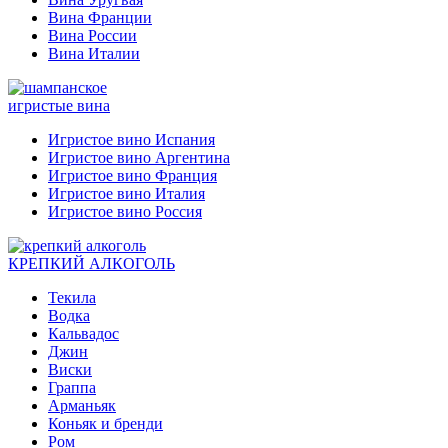
Вина Франции
Вина России
Вина Италии
игристые вина
Игристое вино Испания
Игристое вино Аргентина
Игристое вино Франция
Игристое вино Италия
Игристое вино Россия
КРЕПКИЙ АЛКОГОЛЬ
Текила
Водка
Кальвадос
Джин
Виски
Граппа
Арманьяк
Коньяк и бренди
Ром