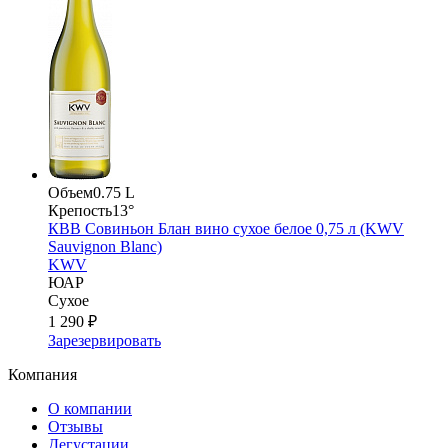
Объем
0.75 L
Крепость
13°
КВВ Совиньон Блан вино сухое белое 0,75 л (KWV
Sauvignon Blanc)
KWV
ЮАР
Сухое
1 290 ₽
Зарезервировать
Компания
О компании
Отзывы
Дегустации