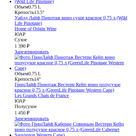
Объем
0.75 L
Крепость
13.5°
Уайлд Лайф Пинотаж вино сухое красное 0,75 л (Wild
Life Pinotage)
Home of Origin Wine
ЮАР
Сухое
1 390 ₽
Зарезервировать
Объем
0.75 L
Крепость
14°
ГринЛайф Пинотаж Вестерн Кейп вино полусухое
красное 0,75 л (GreenLife Pinotage Western Cape)
Les Grands Chais de France
ЮАР
Полусухое
1 450 ₽
Зарезервировать