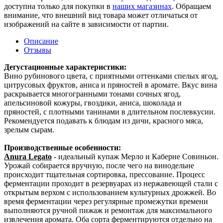
доступна только для покупки в
наших магазинах
. Обращаем
внимание, что внешний вид товара может отличаться от
изображений на сайте в зависимости от партии.
Описание
Отзывы
Дегустационные характеристики:
Вино рубинового цвета, с приятными оттенками спелых ягод,
цитрусовых фруктов, аниса и пряностей в аромате. Вкус вина
раскрывается многогранными тонами сочных ягод,
апельсиновой кожуры, гвоздики, аниса, шоколада и
пряностей, с плотными танинами в длительном послевкусии.
Рекомендуется подавать к блюдам из дичи, красного мяса,
зрелым сырам.
Производственные особенности:
Anura Legato
- идеальный купаж Мерло и Каберне Совиньон.
Урожай собирается вручную, после чего на винодельне
происходит тщательная сортировка, прессование. Процесс
ферментации проходит в резервуарах из нержавеющей стали с
открытым верхом с использованием культурных дрожжей. Во
время ферментации через регулярные промежутки времени
выполняются ручной пижаж и ремонтаж для максимального
извлечения аромата. Оба сорта ферментируются отдельно на