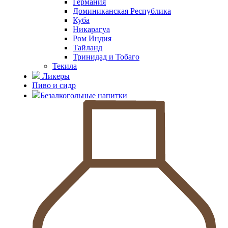
Германия
Доминиканская Республика
Куба
Никарагуа
Ром Индия
Тайланд
Тринидад и Тобаго
Текила
Ликеры
Пиво и сидр
Безалкогольные напитки