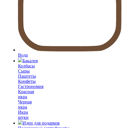
Вода
Бакалея
Колбасы
Сыры
Паштеты
Конфеты
Гастрономия
Красная
икра
Черная
икра
Икра
щуки
Идеи для подарков