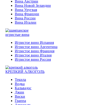
Вина Австрии
Вина Новой Зеландии
Вина Уругвая
Вина Франции
Вина России
Вина Италии
игристые вина
Игристое вино Испания
Игристое вино Аргентина
Игристое вино Франция
Игристое вино Италия
Игристое вино Россия
КРЕПКИЙ АЛКОГОЛЬ
Текила
Водка
Кальвадос
Джин
Виски
Граппа
Арманьяк