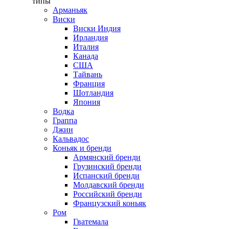
типы
Арманьяк
Виски
Виски Индия
Ирландия
Италия
Канада
США
Тайвань
Франция
Шотландия
Япония
Водка
Граппа
Джин
Кальвадос
Коньяк и бренди
Армянский бренди
Грузинский бренди
Испанский бренди
Молдавский бренди
Российский бренди
Французский коньяк
Ром
Гватемала