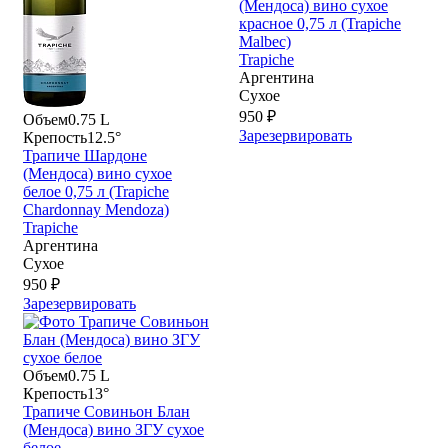
(Мендоса) вино сухое
красное 0,75 л (Trapiche
Malbec)
Trapiche
Аргентина
Сухое
950 ₽
Объем
0.75 L
Зарезервировать
Крепость
12.5°
Трапиче Шардоне
(Мендоса) вино сухое
белое 0,75 л (Trapiche
Chardonnay Mendoza)
Trapiche
Аргентина
Сухое
950 ₽
Зарезервировать
Объем
0.75 L
Крепость
13°
Трапиче Совиньон Блан
(Мендоса) вино ЗГУ сухое
белое