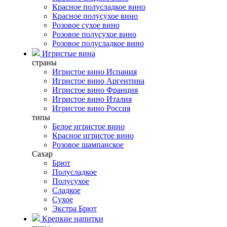
Красное полусладкое вино
Красное полусухое вино
Розовое сухое вино
Розовое полусухое вино
Розовое полусладкое вино
Игристые вина
страны
Игристое вино Испания
Игристое вино Аргентина
Игристое вино Франция
Игристое вино Италия
Игристое вино Россия
типы
Белое игристое вино
Красное игристое вино
Розовое шампанское
Сахар
Брют
Полусладкое
Полусухое
Сладкое
Сухое
Экстра Брют
Крепкие напитки