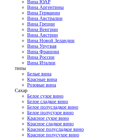
Вина ЮАР
Вина Аргентины
Вина Германии
Вина Австралии
Вина Греции
Вина Венгрии
Вина Австрии
Вина Новой Зеландии
Вина Уругвая
Вина Франции
Вина России
Вина Италии
типы
Белые вина
Красные вина
Розовые вина
Сахар
Белое сухое вино
Белое сладкое вино
Белое полусладкое вино
Белое полусухое вино
Красное сухое вино
Красное сладкое вино
Красное полусладкое вино
Красное полусухое вино