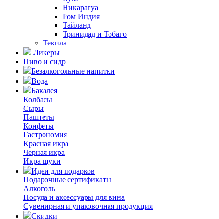
Никарагуа
Ром Индия
Тайланд
Тринидад и Тобаго
Текила
Ликеры
Пиво и сидр
Безалкогольные напитки
Вода
Бакалея
Колбасы
Сыры
Паштеты
Конфеты
Гастрономия
Красная икра
Черная икра
Икра щуки
Идеи для подарков
Подарочные сертификаты
Алкоголь
Посуда и аксессуары для вина
Сувенирная и упаковочная продукция
Скидки