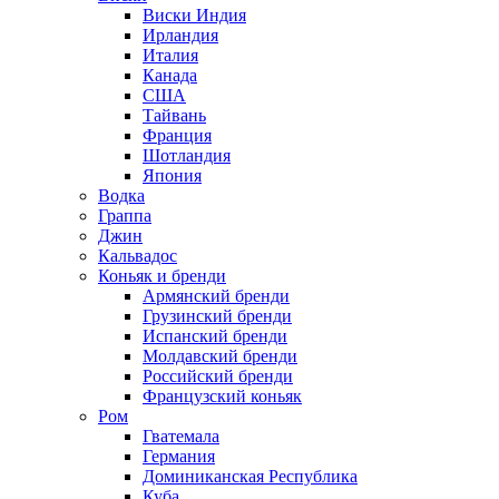
Виски Индия
Ирландия
Италия
Канада
США
Тайвань
Франция
Шотландия
Япония
Водка
Граппа
Джин
Кальвадос
Коньяк и бренди
Армянский бренди
Грузинский бренди
Испанский бренди
Молдавский бренди
Российский бренди
Французский коньяк
Ром
Гватемала
Германия
Доминиканская Республика
Куба