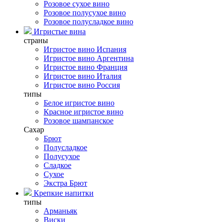
Розовое сухое вино
Розовое полусухое вино
Розовое полусладкое вино
Игристые вина
страны
Игристое вино Испания
Игристое вино Аргентина
Игристое вино Франция
Игристое вино Италия
Игристое вино Россия
типы
Белое игристое вино
Красное игристое вино
Розовое шампанское
Сахар
Брют
Полусладкое
Полусухое
Сладкое
Сухое
Экстра Брют
Крепкие напитки
типы
Арманьяк
Виски