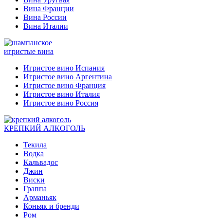
Вина Франции
Вина России
Вина Италии
игристые вина
Игристое вино Испания
Игристое вино Аргентина
Игристое вино Франция
Игристое вино Италия
Игристое вино Россия
КРЕПКИЙ АЛКОГОЛЬ
Текила
Водка
Кальвадос
Джин
Виски
Граппа
Арманьяк
Коньяк и бренди
Ром