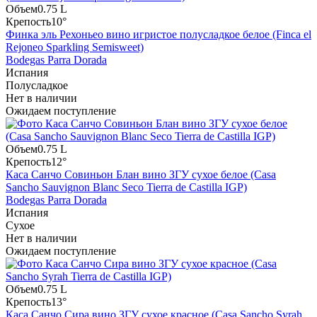
Объем
0.75 L
Крепость
10°
Финка эль Рехоньео вино игристое полусладкое белое (Finca el
Rejoneo Sparkling Semisweet)
Bodegas Parra Dorada
Испания
Полусладкое
Нет в наличии
Ожидаем поступление
Объем
0.75 L
Крепость
12°
Каса Санчо Совиньон Блан вино ЗГУ сухое белое (Casa
Sancho Sauvignon Blanc Seco Tierra de Castilla IGP)
Bodegas Parra Dorada
Испания
Сухое
Нет в наличии
Ожидаем поступление
Объем
0.75 L
Крепость
13°
Каса Санчо Сира вино ЗГУ сухое красное (Casa Sancho Syrah