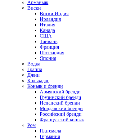
Арманьяк
Виски
Виски Индия
Ирландия
Италия
Канада
США
Тайвань
Франция
Шотландия
Япония
Водка
Граппа
Джин
Кальвадос
Коньяк и бренди
Армянский бренди
Грузинский бренди
Испанский бренди
Молдавский бренди
Российский бренди
Французский коньяк
Ром
Гватемала
Германия