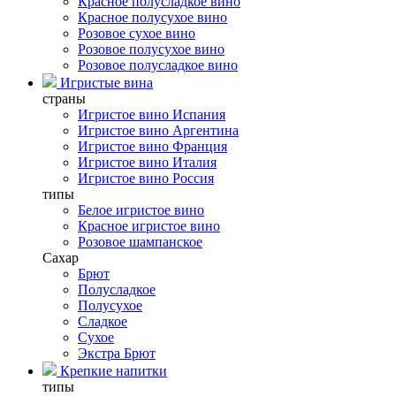
Красное полусладкое вино
Красное полусухое вино
Розовое сухое вино
Розовое полусухое вино
Розовое полусладкое вино
Игристые вина
страны
Игристое вино Испания
Игристое вино Аргентина
Игристое вино Франция
Игристое вино Италия
Игристое вино Россия
типы
Белое игристое вино
Красное игристое вино
Розовое шампанское
Сахар
Брют
Полусладкое
Полусухое
Сладкое
Сухое
Экстра Брют
Крепкие напитки
типы