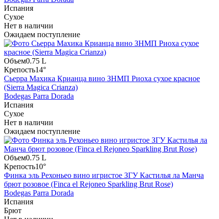
Испания
Сухое
Нет в наличии
Ожидаем поступление
Объем
0.75 L
Крепость
14°
Сьерра Махика Крианца вино ЗНМП Риоха сухое красное
(Sierra Magica Crianza)
Bodegas Parra Dorada
Испания
Сухое
Нет в наличии
Ожидаем поступление
Объем
0.75 L
Крепость
10°
Финка эль Рехоньео вино игристое ЗГУ Кастилья ла Манча
брют розовое (Finca el Rejoneo Sparkling Brut Rose)
Bodegas Parra Dorada
Испания
Брют