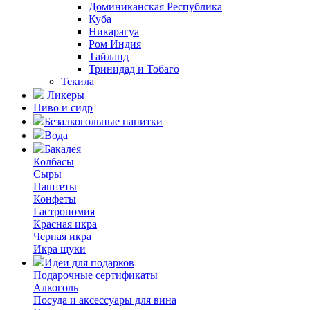
Доминиканская Республика
Куба
Никарагуа
Ром Индия
Тайланд
Тринидад и Тобаго
Текила
Ликеры
Пиво и сидр
Безалкогольные напитки
Вода
Бакалея
Колбасы
Сыры
Паштеты
Конфеты
Гастрономия
Красная икра
Черная икра
Икра щуки
Идеи для подарков
Подарочные сертификаты
Алкоголь
Посуда и аксессуары для вина