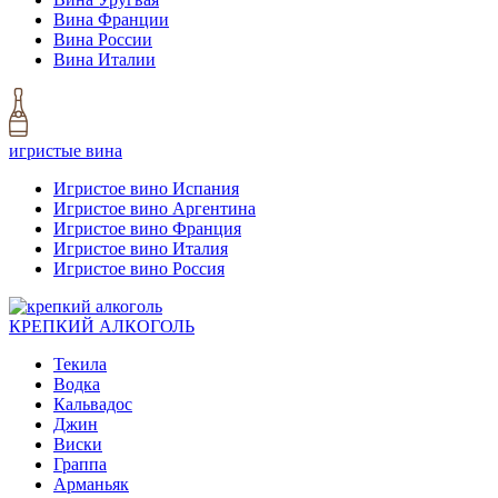
Вина Франции
Вина России
Вина Италии
игристые вина
Игристое вино Испания
Игристое вино Аргентина
Игристое вино Франция
Игристое вино Италия
Игристое вино Россия
КРЕПКИЙ АЛКОГОЛЬ
Текила
Водка
Кальвадос
Джин
Виски
Граппа
Арманьяк