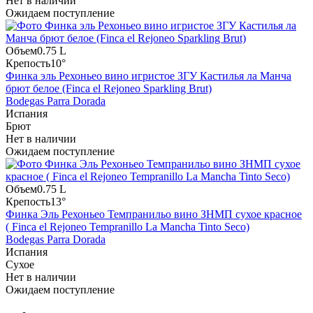
Нет в наличии
Ожидаем поступление
Объем
0.75 L
Крепость
10°
Финка эль Рехоньео вино игристое ЗГУ Кастилья ла Манча
брют белое (Finca el Rejoneo Sparkling Brut)
Bodegas Parra Dorada
Испания
Брют
Нет в наличии
Ожидаем поступление
Объем
0.75 L
Крепость
13°
Финка Эль Рехоньео Темпранильо вино ЗНМП сухое красное
( Finca el Rejoneo Tempranillo La Mancha Tinto Seco)
Bodegas Parra Dorada
Испания
Сухое
Нет в наличии
Ожидаем поступление