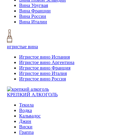
Вина Уругвая
Вина Франции
Вина России
Вина Италии
игристые вина
Игристое вино Испания
Игристое вино Аргентина
Игристое вино Франция
Игристое вино Италия
Игристое вино Россия
КРЕПКИЙ АЛКОГОЛЬ
Текила
Водка
Кальвадос
Джин
Виски
Граппа