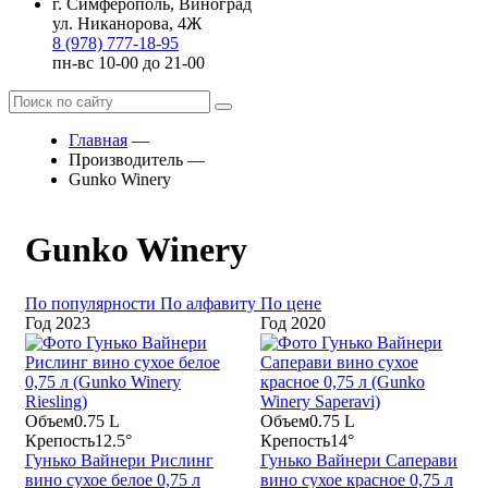
г. Симферополь, Виноград
ул. Никанорова, 4Ж
8 (978) 777-18-95
пн-вс 10-00 до 21-00
Главная
—
Производитель
—
Gunko Winery
Gunko Winery
По популярности
По алфавиту
По цене
Год
2023
Год
2020
Объем
0.75 L
Объем
0.75 L
Крепость
12.5°
Крепость
14°
Гунько Вайнери Рислинг
Гунько Вайнери Саперави
вино сухое белое 0,75 л
вино сухое красное 0,75 л