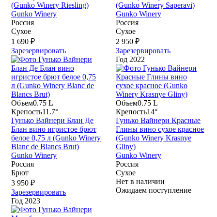
(Gunko Winery Riesling)
(Gunko Winery Saperavi)
Gunko Winery
Gunko Winery
Россия
Россия
Сухое
Сухое
1 690 ₽
2 950 ₽
Зарезервировать
Зарезервировать
Год
2022
Объем
0.75 L
Объем
0.75 L
Крепость
11.7°
Крепость
14°
Гунько Вайнери Блан Де
Гунько Вайнери Красные
Блан вино игристое брют
Глины вино сухое красное
белое 0,75 л (Gunko Winery
(Gunko Winery Krasnye
Blanc de Blancs Brut)
Gliny)
Gunko Winery
Gunko Winery
Россия
Россия
Брют
Сухое
Нет в наличии
3 950 ₽
Ожидаем поступление
Зарезервировать
Год
2023