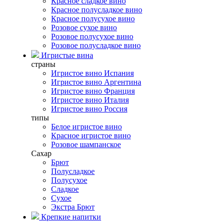
Красное сладкое вино
Красное полусладкое вино
Красное полусухое вино
Розовое сухое вино
Розовое полусухое вино
Розовое полусладкое вино
Игристые вина
страны
Игристое вино Испания
Игристое вино Аргентина
Игристое вино Франция
Игристое вино Италия
Игристое вино Россия
типы
Белое игристое вино
Красное игристое вино
Розовое шампанское
Сахар
Брют
Полусладкое
Полусухое
Сладкое
Сухое
Экстра Брют
Крепкие напитки