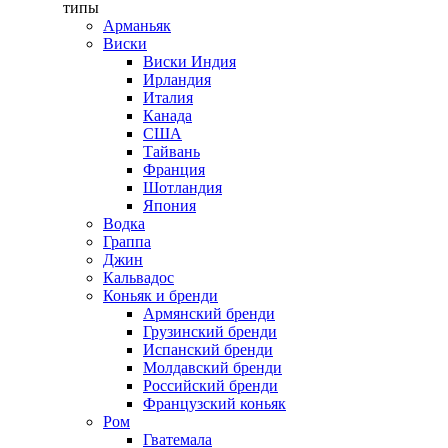
типы
Арманьяк
Виски
Виски Индия
Ирландия
Италия
Канада
США
Тайвань
Франция
Шотландия
Япония
Водка
Граппа
Джин
Кальвадос
Коньяк и бренди
Армянский бренди
Грузинский бренди
Испанский бренди
Молдавский бренди
Российский бренди
Французский коньяк
Ром
Гватемала