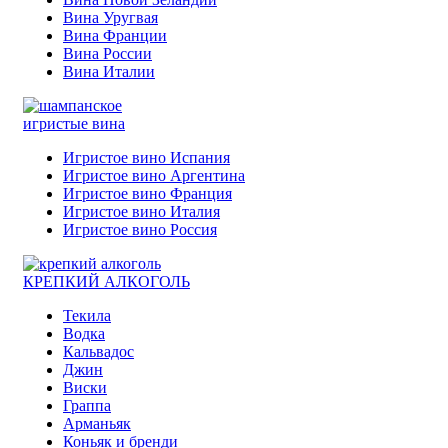
Вина Уругвая
Вина Франции
Вина России
Вина Италии
игристые вина
Игристое вино Испания
Игристое вино Аргентина
Игристое вино Франция
Игристое вино Италия
Игристое вино Россия
КРЕПКИЙ АЛКОГОЛЬ
Текила
Водка
Кальвадос
Джин
Виски
Граппа
Арманьяк
Коньяк и бренди