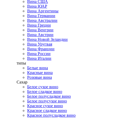
Вина США
Вина ЮАР
Вина Аргентины
Вина Германии
Вина Австралии
Вина Греции
Вина Венгрии
Вина Австрии
Вина Новой Зеландии
Вина Уругвая
Вина Франции
Вина России
Вина Италии
типы
Белые вина
Красные вина
Розовые вина
Сахар
Белое сухое вино
Белое сладкое вино
Белое полусладкое вино
Белое полусухое вино
Красное сухое вино
Красное сладкое вино
Красное полусладкое вино