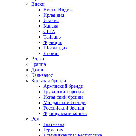
Виски
Виски Индия
Ирландия
Италия
Канада
США
Тайвань
Франция
Шотландия
Япония
Водка
Граппа
Джин
Кальвадос
Коньяк и бренди
Армянский бренди
Грузинский бренди
Испанский бренди
Молдавский бренди
Российский бренди
Французский коньяк
Ром
Гватемала
Германия
Доминиканская Республика