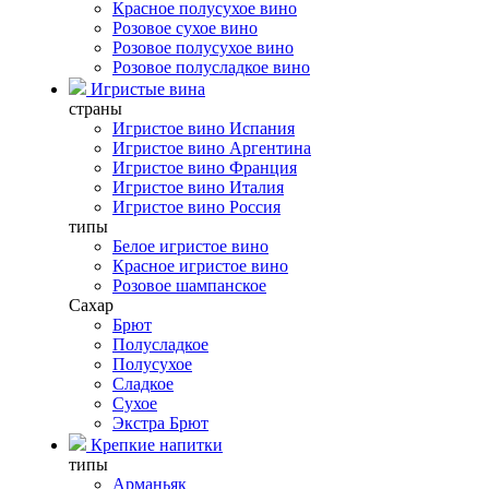
Красное полусухое вино
Розовое сухое вино
Розовое полусухое вино
Розовое полусладкое вино
Игристые вина
страны
Игристое вино Испания
Игристое вино Аргентина
Игристое вино Франция
Игристое вино Италия
Игристое вино Россия
типы
Белое игристое вино
Красное игристое вино
Розовое шампанское
Сахар
Брют
Полусладкое
Полусухое
Сладкое
Сухое
Экстра Брют
Крепкие напитки
типы
Арманьяк