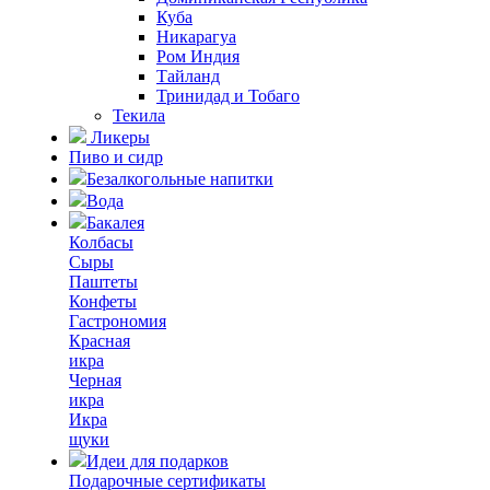
Куба
Никарагуа
Ром Индия
Тайланд
Тринидад и Тобаго
Текила
Ликеры
Пиво и сидр
Безалкогольные напитки
Вода
Бакалея
Колбасы
Сыры
Паштеты
Конфеты
Гастрономия
Красная
икра
Черная
икра
Икра
щуки
Идеи для подарков
Подарочные сертификаты