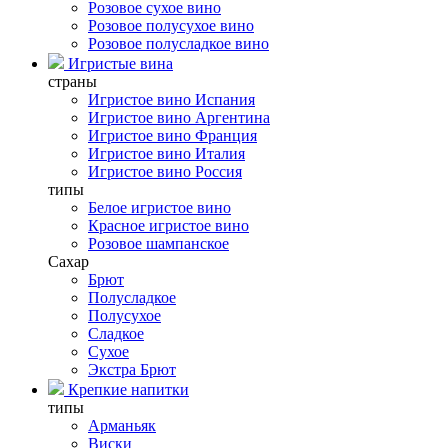
Розовое сухое вино
Розовое полусухое вино
Розовое полусладкое вино
Игристые вина
страны
Игристое вино Испания
Игристое вино Аргентина
Игристое вино Франция
Игристое вино Италия
Игристое вино Россия
типы
Белое игристое вино
Красное игристое вино
Розовое шампанское
Сахар
Брют
Полусладкое
Полусухое
Сладкое
Сухое
Экстра Брют
Крепкие напитки
типы
Арманьяк
Виски