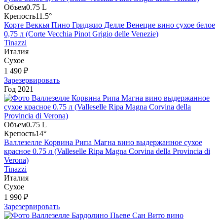
Объем
0.75 L
Крепость
11.5°
Корте Веккья Пино Гриджио Делле Венецие вино сухое белое
0,75 л (Corte Vecchia Pinot Grigio delle Venezie)
Tinazzi
Италия
Сухое
1 490 ₽
Зарезервировать
Год
2021
Объем
0.75 L
Крепость
14°
Валлезелле Корвина Рипа Магна вино выдержанное сухое
красное 0.75 л (Valleselle Ripa Magna Corvina della Provincia di
Verona)
Tinazzi
Италия
Сухое
1 990 ₽
Зарезервировать