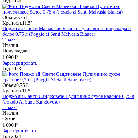
Год
2024
Объем
0.75 L
Крепость
11.5°
Поджо ай Санти Мальвазия Бьянка Пулия вино полусладкое
белое 0,75 л (Poggio ai Santi Malvasia Bianca)
Tinazzi
Италия
Полусладкое
1 090 ₽
Зарезервировать
Год
2023
Объем
0.75 L
Крепость
11.5°
Поджо ай Санти Санджовезе Пулия вино сухое красное 0,75 л
(Poggio Ai Santi Sangiovese)
Tinazzi
Италия
Сухое
1 090 ₽
Зарезервировать
Год
2024