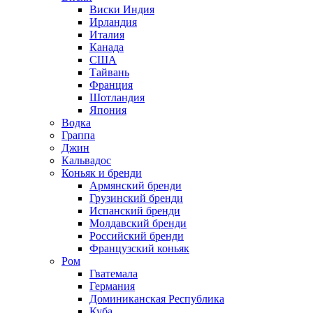
Виски Индия
Ирландия
Италия
Канада
США
Тайвань
Франция
Шотландия
Япония
Водка
Граппа
Джин
Кальвадос
Коньяк и бренди
Армянский бренди
Грузинский бренди
Испанский бренди
Молдавский бренди
Российский бренди
Французский коньяк
Ром
Гватемала
Германия
Доминиканская Республика
Куба