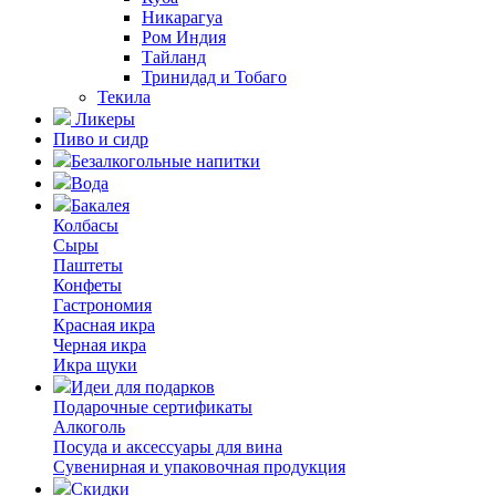
Никарагуа
Ром Индия
Тайланд
Тринидад и Тобаго
Текила
Ликеры
Пиво и сидр
Безалкогольные напитки
Вода
Бакалея
Колбасы
Сыры
Паштеты
Конфеты
Гастрономия
Красная икра
Черная икра
Икра щуки
Идеи для подарков
Подарочные сертификаты
Алкоголь
Посуда и аксессуары для вина
Сувенирная и упаковочная продукция
Скидки