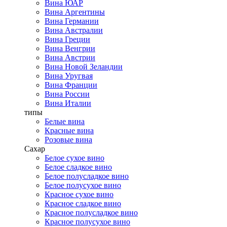
Вина ЮАР
Вина Аргентины
Вина Германии
Вина Австралии
Вина Греции
Вина Венгрии
Вина Австрии
Вина Новой Зеландии
Вина Уругвая
Вина Франции
Вина России
Вина Италии
типы
Белые вина
Красные вина
Розовые вина
Сахар
Белое сухое вино
Белое сладкое вино
Белое полусладкое вино
Белое полусухое вино
Красное сухое вино
Красное сладкое вино
Красное полусладкое вино
Красное полусухое вино