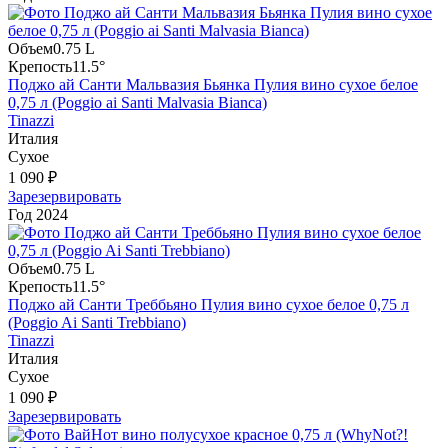
Объем
0.75 L
Крепость
11.5°
Поджо ай Санти Мальвазия Бьянка Пулия вино сухое белое
0,75 л (Poggio ai Santi Malvasia Bianca)
Tinazzi
Италия
Сухое
1 090 ₽
Зарезервировать
Год
2024
Объем
0.75 L
Крепость
11.5°
Поджо ай Санти Треббьяно Пулия вино сухое белое 0,75 л
(Poggio Ai Santi Trebbiano)
Tinazzi
Италия
Сухое
1 090 ₽
Зарезервировать