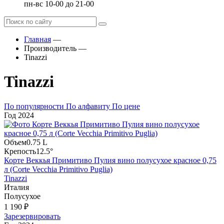
пн-вс 10-00 до 21-00
Главная
—
Производитель
—
Tinazzi
Tinazzi
По популярности
По алфавиту
По цене
Год
2024
Объем
0.75 L
Крепость
12.5°
Корте Веккья Примитиво Пулия вино полусухое красное 0,75
л (Corte Vecchia Primitivo Puglia)
Tinazzi
Италия
Полусухое
1 190 ₽
Зарезервировать