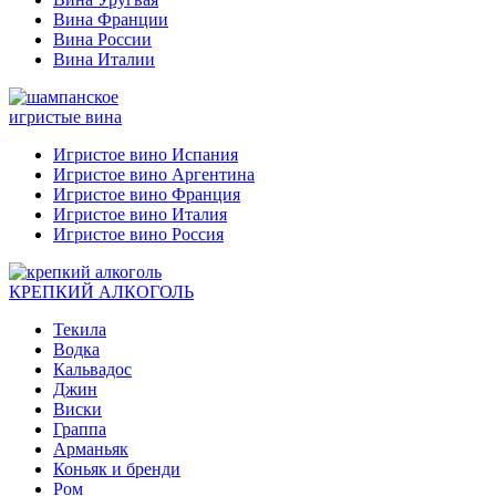
Вина Франции
Вина России
Вина Италии
игристые вина
Игристое вино Испания
Игристое вино Аргентина
Игристое вино Франция
Игристое вино Италия
Игристое вино Россия
КРЕПКИЙ АЛКОГОЛЬ
Текила
Водка
Кальвадос
Джин
Виски
Граппа
Арманьяк
Коньяк и бренди
Ром