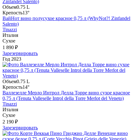
Объем
0.75 L
Крепость
13°
ВайНот вино полусухое красное 0,75 л (WhyNot?! Zinfandel
Salento)
Tinazzi
Италия
Сухое
1 890 ₽
Зарезервировать
Год
2023
Объем
0.75 L
Крепость
14°
Валлезелле Мерло Интрол Делла Торре вино сухое красное
0,75 л (Tenuta Valleselle Introl della Torre Merlot del Veneto)
Tinazzi
Италия
Сухое
2 190 ₽
Зарезервировать