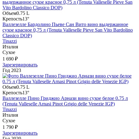
Объем
0.75 L
Крепость
13°
Валлезелле Бардолино Пьеве Сан Вито вино выдержанное
сухое красное 0,75 л (Tenuta Valleselle Pieve San Vito Bardolino
Classico DOP)
Tinazzi
Италия
Сухое
1 690 ₽
Зарезервировать
Год
2023
Объем
0.75 L
Крепость
13°
Валлезелле Пино Гриджио Арнази вино сухое белое 0.75 л
(Tenuta Valleselle Arnasi Pinot Grigio delle Venezie IGP)
Tinazzi
Италия
Сухое
1 790 ₽
Зарезервировать
Год
2020