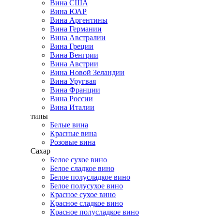
Вина США
Вина ЮАР
Вина Аргентины
Вина Германии
Вина Австралии
Вина Греции
Вина Венгрии
Вина Австрии
Вина Новой Зеландии
Вина Уругвая
Вина Франции
Вина России
Вина Италии
типы
Белые вина
Красные вина
Розовые вина
Сахар
Белое сухое вино
Белое сладкое вино
Белое полусладкое вино
Белое полусухое вино
Красное сухое вино
Красное сладкое вино
Красное полусладкое вино