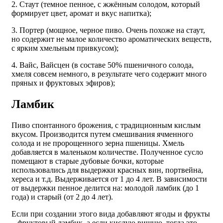
2. Стаут (темное пенное, с жжённым солодом, который
формирует цвет, аромат и вкус напитка);
3. Портер (мощное, черное пиво. Очень похоже на стаут,
но содержит не малое количество ароматических веществ,
с ярким хмельным привкусом);
4. Вайс, Вайсцен (в составе 50% пшеничного солода,
хмеля совсем немного, в результате чего содержит много
пряных и фруктовых эфиров);
Ламбик
Пиво спонтанного брожения, с традиционным кислым
вкусом. Производится путем смешивания ячменного
солода и не пророщенного зерна пшеницы. Хмель
добавляется в маленьком количестве. Полученное сусло
помещают в старые дубовые бочки, которые
использовались для выдержки красных вин, портвейна,
хереса и т.д. Выдерживается от 1 до 4 лет. В зависимости
от выдержки пенное делится на: молодой ламбик (до 1
года) и старый (от 2 до 4 лет).
Если при создании этого вида добавляют ягоды и фрукты
– фруктовый ламбик, а если кислую вишню, тогда это