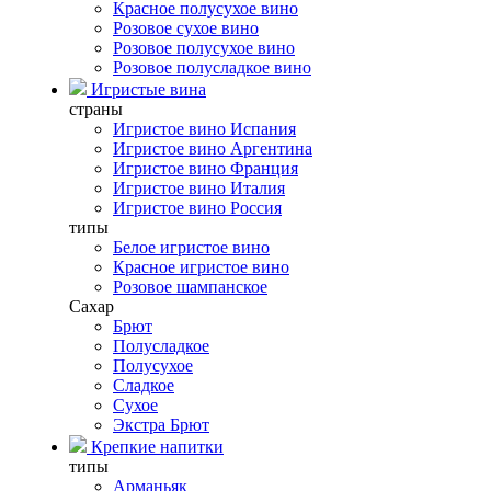
Красное полусухое вино
Розовое сухое вино
Розовое полусухое вино
Розовое полусладкое вино
Игристые вина
страны
Игристое вино Испания
Игристое вино Аргентина
Игристое вино Франция
Игристое вино Италия
Игристое вино Россия
типы
Белое игристое вино
Красное игристое вино
Розовое шампанское
Сахар
Брют
Полусладкое
Полусухое
Сладкое
Сухое
Экстра Брют
Крепкие напитки
типы
Арманьяк