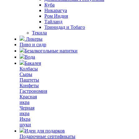
Куба
Никарагуа
Ром Индия
Тайланд
Тринидад и Тобаго
Текила
Ликеры
Пиво и сидр
Безалкогольные напитки
Вода
Бакалея
Колбасы
Сыры
Паштеты
Конфеты
Гастрономия
Красная
икра
Черная
икра
Икра
щуки
Идеи для подарков
Подарочные сертификаты