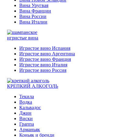
Вина Уругвая
Вина Франции
Вина России
Вина Италии
игристые вина
Игристое вино Испания
Игристое вино Аргентина
Игристое вино Франция
Игристое вино Италия
Игристое вино Россия
КРЕПКИЙ АЛКОГОЛЬ
Текила
Водка
Кальвадос
Джин
Виски
Граппа
Арманьяк
Коньяк и бренди