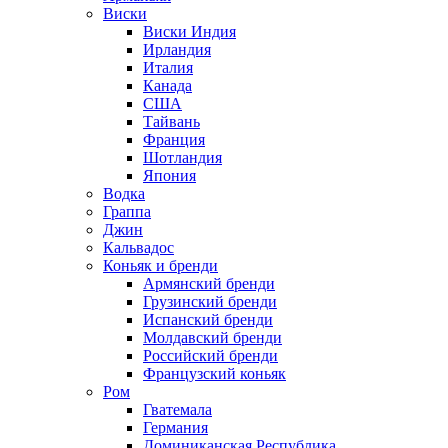
Виски
Виски Индия
Ирландия
Италия
Канада
США
Тайвань
Франция
Шотландия
Япония
Водка
Граппа
Джин
Кальвадос
Коньяк и бренди
Армянский бренди
Грузинский бренди
Испанский бренди
Молдавский бренди
Российский бренди
Французский коньяк
Ром
Гватемала
Германия
Доминиканская Республика