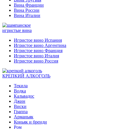
Вина Франции
Вина России
Вина Италии
игристые вина
Игристое вино Испания
Игристое вино Аргентина
Игристое вино Франция
Игристое вино Италия
Игристое вино Россия
КРЕПКИЙ АЛКОГОЛЬ
Текила
Водка
Кальвадос
Джин
Виски
Граппа
Арманьяк
Коньяк и бренди
Ром