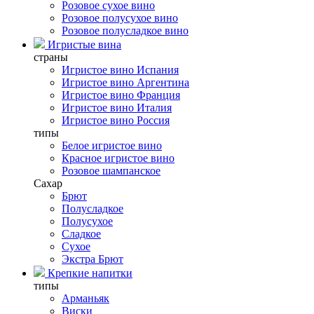
Розовое сухое вино
Розовое полусухое вино
Розовое полусладкое вино
Игристые вина
страны
Игристое вино Испания
Игристое вино Аргентина
Игристое вино Франция
Игристое вино Италия
Игристое вино Россия
типы
Белое игристое вино
Красное игристое вино
Розовое шампанское
Сахар
Брют
Полусладкое
Полусухое
Сладкое
Сухое
Экстра Брют
Крепкие напитки
типы
Арманьяк
Виски