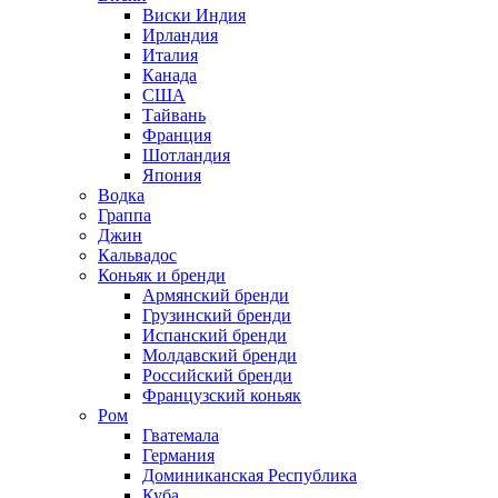
Виски Индия
Ирландия
Италия
Канада
США
Тайвань
Франция
Шотландия
Япония
Водка
Граппа
Джин
Кальвадос
Коньяк и бренди
Армянский бренди
Грузинский бренди
Испанский бренди
Молдавский бренди
Российский бренди
Французский коньяк
Ром
Гватемала
Германия
Доминиканская Республика
Куба