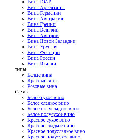
Вина ЮАР
Вина Аргентины
Вина Германии
Вина Австралии
Вина Греции
Вина Венгрии
Вина Австрии
Вина Новой Зеландии
Вина Уругвая
Вина Франции
Вина России
Вина Италии
типы
Белые вина
Красные вина
Розовые вина
Сахар
Белое сухое вино
Белое сладкое вино
Белое полусладкое вино
Белое полусухое вино
Красное сухое вино
Красное сладкое вино
Красное полусладкое вино
Красное полусухое вино