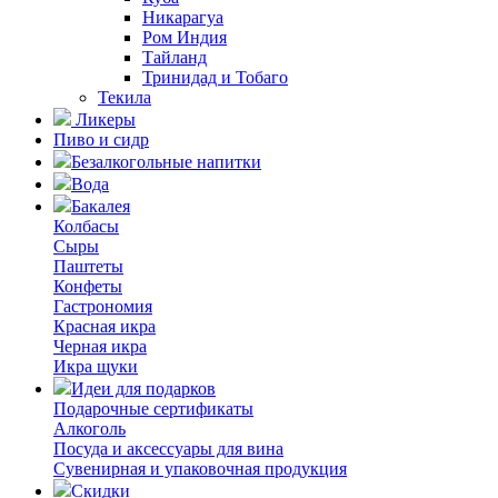
Никарагуа
Ром Индия
Тайланд
Тринидад и Тобаго
Текила
Ликеры
Пиво и сидр
Безалкогольные напитки
Вода
Бакалея
Колбасы
Сыры
Паштеты
Конфеты
Гастрономия
Красная икра
Черная икра
Икра щуки
Идеи для подарков
Подарочные сертификаты
Алкоголь
Посуда и аксессуары для вина
Сувенирная и упаковочная продукция
Скидки