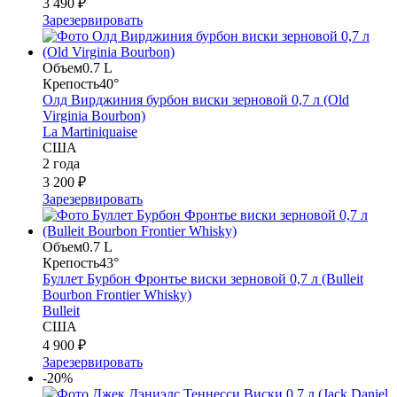
3 490 ₽
Зарезервировать
Объем
0.7 L
Крепость
40°
Олд Вирджиния бурбон виски зерновой 0,7 л (Old
Virginia Bourbon)
La Martiniquaise
США
2 года
3 200 ₽
Зарезервировать
Объем
0.7 L
Крепость
43°
Буллет Бурбон Фронтье виски зерновой 0,7 л (Bulleit
Bourbon Frontier Whisky)
Bulleit
США
4 900 ₽
Зарезервировать
-20%