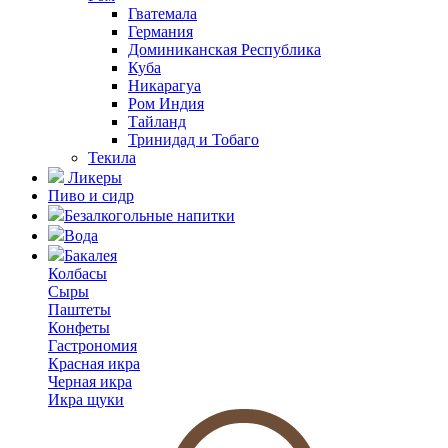
Гватемала
Германия
Доминиканская Республика
Куба
Никарагуа
Ром Индия
Тайланд
Тринидад и Тобаго
Текила
Ликеры
Пиво и сидр
Безалкогольные напитки
Вода
Бакалея
Колбасы
Сыры
Паштеты
Конфеты
Гастрономия
Красная икра
Черная икра
Икра щуки