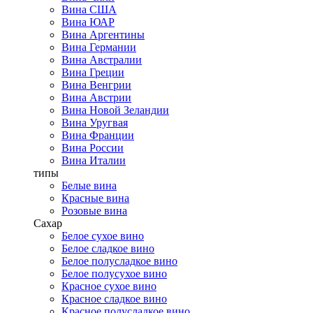
Вина США
Вина ЮАР
Вина Аргентины
Вина Германии
Вина Австралии
Вина Греции
Вина Венгрии
Вина Австрии
Вина Новой Зеландии
Вина Уругвая
Вина Франции
Вина России
Вина Италии
типы
Белые вина
Красные вина
Розовые вина
Сахар
Белое сухое вино
Белое сладкое вино
Белое полусладкое вино
Белое полусухое вино
Красное сухое вино
Красное сладкое вино
Красное полусладкое вино