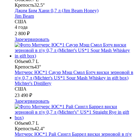
Крепость
32.5°
Джим Бим Хани 0,7 л (Jim Beam Honey)
Jim Beam
США
4 года
2 800 ₽
Зарезервировать
Объем
0.7 L
Крепость
43°
Митчерс ЮС*1 Сауэр Мэш Смол Бэтч виски зерновой в
п\у 0,7 л (Michter's US*1 Sour Mash Whiskey in gift box)
Michter's Distillery
США
23 490 ₽
Зарезервировать
Объем
0.7 L
Крепость
42.4°
Митчерс ЮС*1 Рай Сингл Баррел виски зерновой в п\у