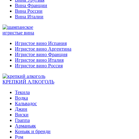
Вина Франции
Вина России
Вина Италии
игристые вина
Игристое вино Испания
Игристое вино Аргентина
Игристое вино Франция
Игристое вино Италия
Игристое вино Россия
КРЕПКИЙ АЛКОГОЛЬ
Текила
Водка
Кальвадос
Джин
Виски
Граппа
Арманьяк
Коньяк и бренди
Ром