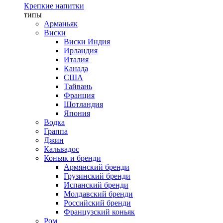
Крепкие напитки
типы
Арманьяк
Виски
Виски Индия
Ирландия
Италия
Канада
США
Тайвань
Франция
Шотландия
Япония
Водка
Граппа
Джин
Кальвадос
Коньяк и бренди
Армянский бренди
Грузинский бренди
Испанский бренди
Молдавский бренди
Российский бренди
Французский коньяк
Ром