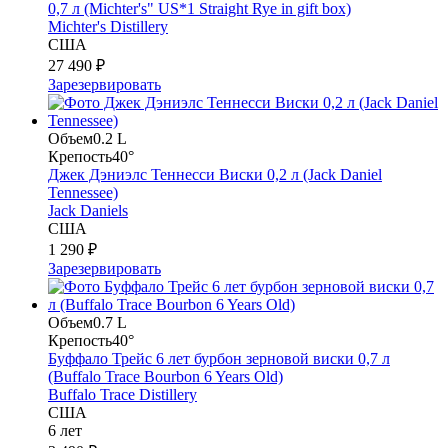
0,7 л (Michter's" US*1 Straight Rye in gift box)
Michter's Distillery
США
27 490 ₽
Зарезервировать
Объем
0.2 L
Крепость
40°
Джек Дэниэлс Теннесси Виски 0,2 л (Jack Daniel
Tennessee)
Jack Daniels
США
1 290 ₽
Зарезервировать
Объем
0.7 L
Крепость
40°
Буффало Трейс 6 лет бурбон зерновой виски 0,7 л
(Buffalo Trace Bourbon 6 Years Old)
Buffalo Trace Distillery
США
6 лет