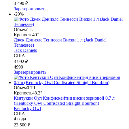
3 490 ₽
Зарезервировать
-20%
Объем
1 L
Крепость
40°
Джек Дэниэлс Теннесси Виски 1 л (Jack Daniel
Tennessee)
Jack Daniels
США
3 992 ₽
4990
Зарезервировать
Объем
0.7 L
Крепость
48.2°
Кентукки Оул Конфискейтид виски зерновой 0,7 л
(Kentucky Owl Confiscated Straight Bourbon)
Kentucky Owl
США
4 года
23 500 ₽