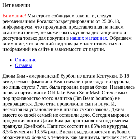
Нет наличии
Внимание!
Мы строго соблюдаем законы и, следуя
рекомендациям Росалкогольрегулирования от 25.06.18,
информируем, что продукция, представленная на нашем
«сайте-витрине», не может быть куплена дистанционно и
доступна только для покупки в
наших магазинах
. Обращаем
внимание, что внешний вид товара может отличаться от
изображений на сайте в зависимости от партии.
Описание
Отзывы
Джим Бим - американский бурбон из штата Кентукки. В 18
веке, семья с фамилией Beam начали производство бурбона,
но лишь спустя 7 лет, была продана первая бочка. Называлась
первая партия виски Old Jake Beam Sour Mash.С тех самых
пор производство этого напитка (Jim Beam bourbon) не
прекращается. Дело отца продолжили сын и внук. И,
несмотря на установление в штатах сухого закона, Джим
вместе со своей семьей не оставили дело. Сегодня мировая
продукция виски Джим Бим распространяется под именем
правнука Джейкоба. Напиток состоит на 85% из кукурузы,
8,5% ячменя и 13,5% ржи. Виски выдерживается в дубовых
обожженных бочках в течение, как минимум, четырех лет, что