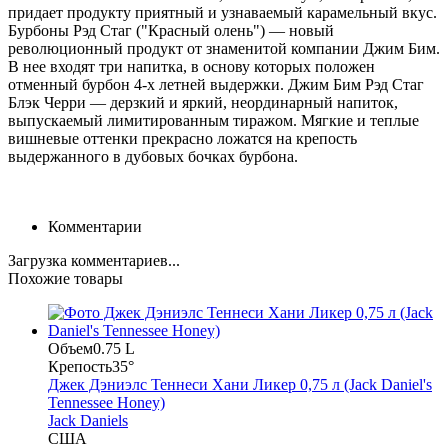
придает продукту приятный и узнаваемый карамельный вкус.
Бурбоны Рэд Стаг ("Красный олень") — новый
революционный продукт от знаменитой компании Джим Бим.
В нее входят три напитка, в основу которых положен
отменный бурбон 4-х летней выдержки. Джим Бим Рэд Стаг
Блэк Черри — дерзкий и яркий, неординарный напиток,
выпускаемый лимитированным тиражом. Мягкие и теплые
вишневые оттенки прекрасно ложатся на крепость
выдержанного в дубовых бочках бурбона.
Комментарии
Загрузка комментариев...
Похожие товары
Объем
0.75 L
Крепость
35°
Джек Дэниэлс Теннеси Хани Ликер 0,75 л (Jack Daniel's
Tennessee Honey)
Jack Daniels
США