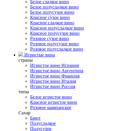
Белое сладкое вино
Белое полусладкое вино
Белое полусухое вино
Красное сухое вино
Красное сладкое вино
Красное полусладкое вино
Красное полусухое вино
Розовое сухое вино
Розовое полусухое вино
Розовое полусладкое вино
Игристые вина
страны
Игристое вино Испания
Игристое вино Аргентина
Игристое вино Франция
Игристое вино Италия
Игристое вино Россия
типы
Белое игристое вино
Красное игристое вино
Розовое шампанское
Сахар
Брют
Полусладкое
Полусухое