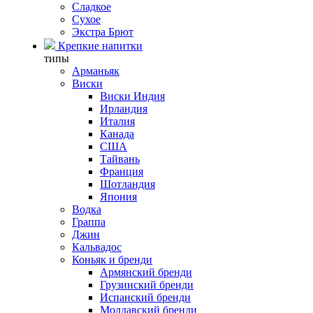
Сладкое
Сухое
Экстра Брют
Крепкие напитки
типы
Арманьяк
Виски
Виски Индия
Ирландия
Италия
Канада
США
Тайвань
Франция
Шотландия
Япония
Водка
Граппа
Джин
Кальвадос
Коньяк и бренди
Армянский бренди
Грузинский бренди
Испанский бренди
Молдавский бренди