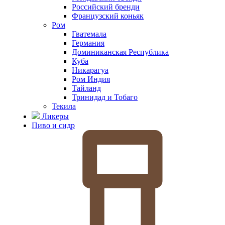
Российский бренди
Французский коньяк
Ром
Гватемала
Германия
Доминиканская Республика
Куба
Никарагуа
Ром Индия
Тайланд
Тринидад и Тобаго
Текила
Ликеры
Пиво и сидр