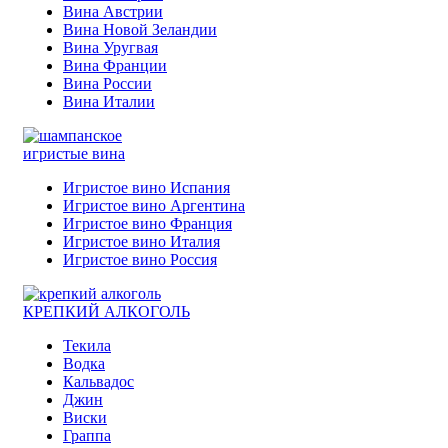
Вина Австрии
Вина Новой Зеландии
Вина Уругвая
Вина Франции
Вина России
Вина Италии
игристые вина
Игристое вино Испания
Игристое вино Аргентина
Игристое вино Франция
Игристое вино Италия
Игристое вино Россия
КРЕПКИЙ АЛКОГОЛЬ
Текила
Водка
Кальвадос
Джин
Виски
Граппа