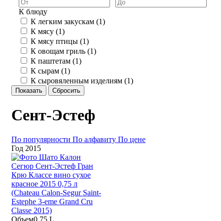
К блюду
К легким закускам (
1
)
К мясу (
1
)
К мясу птицы (
1
)
К овощам гриль (
1
)
К паштетам (
1
)
К сырам (
1
)
К сыровяленным изделиям (
1
)
Показать
Сбросить
Сент-Эстеф
По популярности
По алфавиту
По цене
Год
2015
Объем
0.75 L