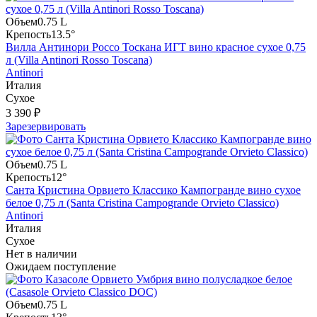
Объем
0.75 L
Крепость
13.5°
Вилла Антинори Россо Тоскана ИГТ вино красное сухое 0,75
л (Villa Antinori Rosso Toscana)
Antinori
Италия
Сухое
3 390 ₽
Зарезервировать
Объем
0.75 L
Крепость
12°
Санта Кристина Орвието Классико Кампогранде вино сухое
белое 0,75 л (Santa Cristina Campogrande Orvieto Classico)
Antinori
Италия
Сухое
Нет в наличии
Ожидаем поступление
Объем
0.75 L