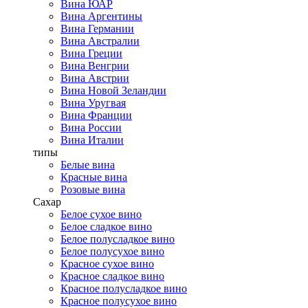
Вина ЮАР
Вина Аргентины
Вина Германии
Вина Австралии
Вина Греции
Вина Венгрии
Вина Австрии
Вина Новой Зеландии
Вина Уругвая
Вина Франции
Вина России
Вина Италии
типы
Белые вина
Красные вина
Розовые вина
Сахар
Белое сухое вино
Белое сладкое вино
Белое полусладкое вино
Белое полусухое вино
Красное сухое вино
Красное сладкое вино
Красное полусладкое вино
Красное полусухое вино