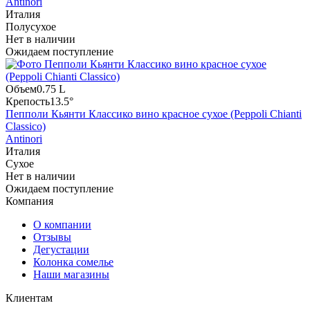
Antinori
Италия
Полусухое
Нет в наличии
Ожидаем поступление
Объем
0.75 L
Крепость
13.5°
Пепполи Кьянти Классико вино красное сухое (Peppoli Chianti
Classico)
Antinori
Италия
Сухое
Нет в наличии
Ожидаем поступление
Компания
О компании
Отзывы
Дегустации
Колонка сомелье
Наши магазины
Клиентам