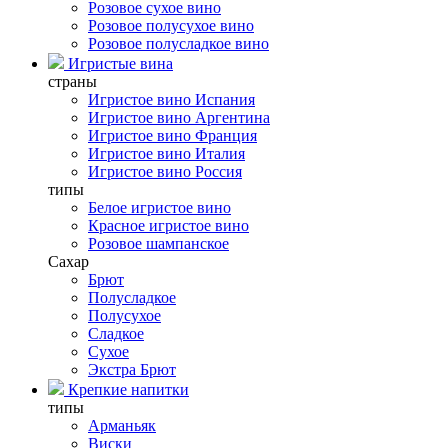
Розовое сухое вино
Розовое полусухое вино
Розовое полусладкое вино
Игристые вина
страны
Игристое вино Испания
Игристое вино Аргентина
Игристое вино Франция
Игристое вино Италия
Игристое вино Россия
типы
Белое игристое вино
Красное игристое вино
Розовое шампанское
Сахар
Брют
Полусладкое
Полусухое
Сладкое
Сухое
Экстра Брют
Крепкие напитки
типы
Арманьяк
Виски