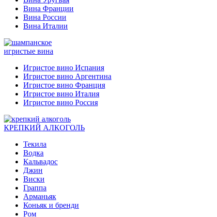
Вина Франции
Вина России
Вина Италии
игристые вина
Игристое вино Испания
Игристое вино Аргентина
Игристое вино Франция
Игристое вино Италия
Игристое вино Россия
КРЕПКИЙ АЛКОГОЛЬ
Текила
Водка
Кальвадос
Джин
Виски
Граппа
Арманьяк
Коньяк и бренди
Ром