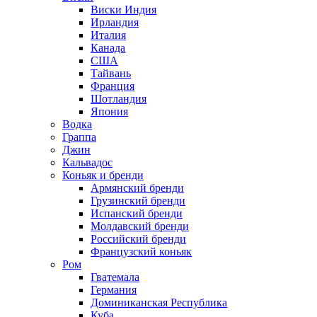
Виски Индия
Ирландия
Италия
Канада
США
Тайвань
Франция
Шотландия
Япония
Водка
Граппа
Джин
Кальвадос
Коньяк и бренди
Армянский бренди
Грузинский бренди
Испанский бренди
Молдавский бренди
Российский бренди
Французский коньяк
Ром
Гватемала
Германия
Доминиканская Республика
Куба