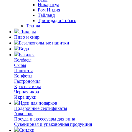
Никарагуа
Ром Индия
Тайланд
Тринидад и Тобаго
Текила
Ликеры
Пиво и сидр
Безалкогольные напитки
Вода
Бакалея
Колбасы
Сыры
Паштеты
Конфеты
Гастрономия
Красная икра
Черная икра
Икра щуки
Идеи для подарков
Подарочные сертификаты
Алкоголь
Посуда и аксессуары для вина
Сувенирная и упаковочная продукция
Скидки