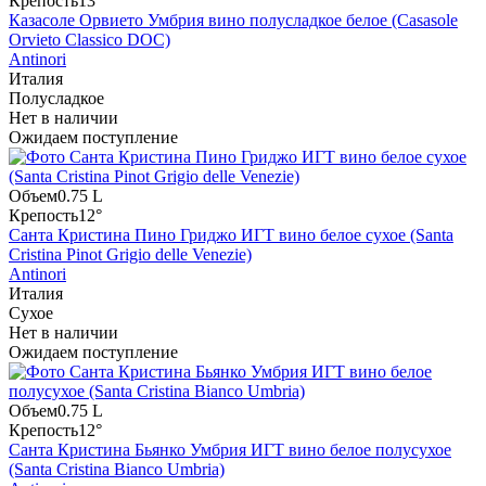
Крепость
13°
Казасоле Орвието Умбрия вино полусладкое белое (Casasole
Orvieto Classico DOC)
Antinori
Италия
Полусладкое
Нет в наличии
Ожидаем поступление
Объем
0.75 L
Крепость
12°
Санта Кристина Пино Гриджо ИГТ вино белое сухое (Santa
Cristina Pinot Grigio delle Venezie)
Antinori
Италия
Сухое
Нет в наличии
Ожидаем поступление
Объем
0.75 L
Крепость
12°
Санта Кристина Бьянко Умбрия ИГТ вино белое полусухое
(Santa Cristina Bianco Umbria)