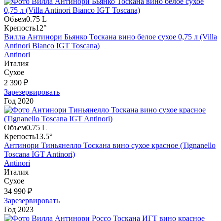
Объем
0.75 L
Крепость
12°
Вилла Антинори Бьянко Тоскана вино белое сухое 0,75 л (Villa
Antinori Bianco IGT Toscana)
Antinori
Италия
Сухое
2 390 ₽
Зарезервировать
Год
2020
Объем
0.75 L
Крепость
13.5°
Антинори Тиньянелло Тоскана вино сухое красное (Tignanello
Toscana IGT Antinori)
Antinori
Италия
Сухое
34 990 ₽
Зарезервировать
Год
2023