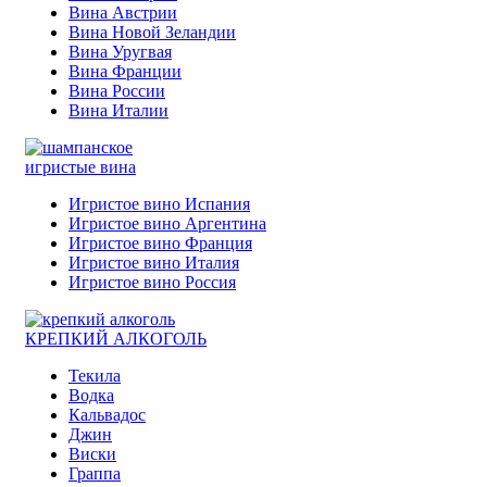
Вина Австрии
Вина Новой Зеландии
Вина Уругвая
Вина Франции
Вина России
Вина Италии
игристые вина
Игристое вино Испания
Игристое вино Аргентина
Игристое вино Франция
Игристое вино Италия
Игристое вино Россия
КРЕПКИЙ АЛКОГОЛЬ
Текила
Водка
Кальвадос
Джин
Виски
Граппа