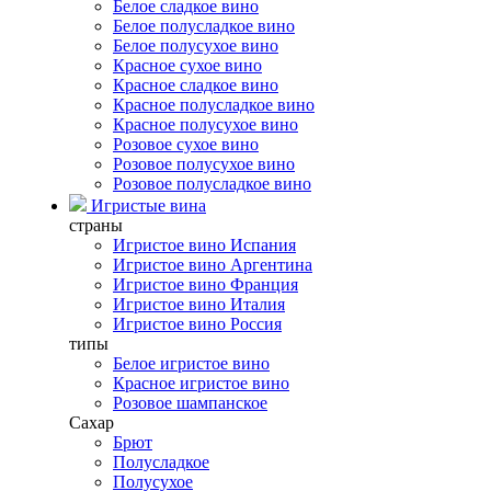
Белое сладкое вино
Белое полусладкое вино
Белое полусухое вино
Красное сухое вино
Красное сладкое вино
Красное полусладкое вино
Красное полусухое вино
Розовое сухое вино
Розовое полусухое вино
Розовое полусладкое вино
Игристые вина
страны
Игристое вино Испания
Игристое вино Аргентина
Игристое вино Франция
Игристое вино Италия
Игристое вино Россия
типы
Белое игристое вино
Красное игристое вино
Розовое шампанское
Сахар
Брют
Полусладкое
Полусухое