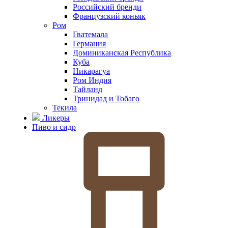
Российский бренди
Французский коньяк
Ром
Гватемала
Германия
Доминиканская Республика
Куба
Никарагуа
Ром Индия
Тайланд
Тринидад и Тобаго
Текила
Ликеры
Пиво и сидр