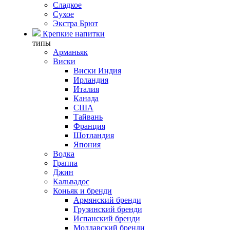
Сладкое
Сухое
Экстра Брют
Крепкие напитки
типы
Арманьяк
Виски
Виски Индия
Ирландия
Италия
Канада
США
Тайвань
Франция
Шотландия
Япония
Водка
Граппа
Джин
Кальвадос
Коньяк и бренди
Армянский бренди
Грузинский бренди
Испанский бренди
Молдавский бренди