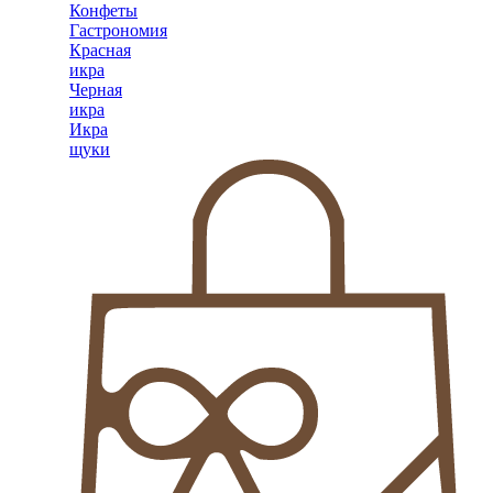
Конфеты
Гастрономия
Красная
икра
Черная
икра
Икра
щуки