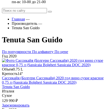
пн-вс 10-00 до 21-00
Главная
—
Производитель
—
Tenuta San Guido
Tenuta San Guido
По популярности
По алфавиту
По цене
Год
2020
Объем
0.75 L
Крепость
14°
Сассикайя (Болгери Сассикайя) 2020 год вино сухое красное
0,75 л (Sassicaia Bolgheri Sassicaia DOC 2020)
Tenuta San Guido
Италия
Сухое
129 990 ₽
Зарезервировать