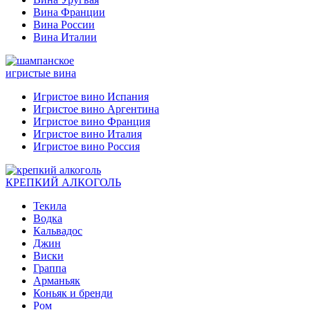
Вина Франции
Вина России
Вина Италии
игристые вина
Игристое вино Испания
Игристое вино Аргентина
Игристое вино Франция
Игристое вино Италия
Игристое вино Россия
КРЕПКИЙ АЛКОГОЛЬ
Текила
Водка
Кальвадос
Джин
Виски
Граппа
Арманьяк
Коньяк и бренди
Ром