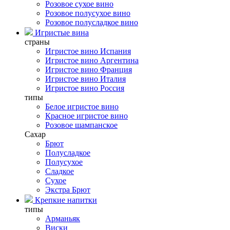
Розовое сухое вино
Розовое полусухое вино
Розовое полусладкое вино
Игристые вина
страны
Игристое вино Испания
Игристое вино Аргентина
Игристое вино Франция
Игристое вино Италия
Игристое вино Россия
типы
Белое игристое вино
Красное игристое вино
Розовое шампанское
Сахар
Брют
Полусладкое
Полусухое
Сладкое
Сухое
Экстра Брют
Крепкие напитки
типы
Арманьяк
Виски