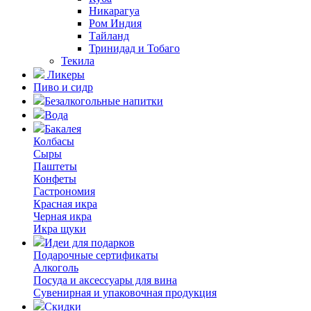
Никарагуа
Ром Индия
Тайланд
Тринидад и Тобаго
Текила
Ликеры
Пиво и сидр
Безалкогольные напитки
Вода
Бакалея
Колбасы
Сыры
Паштеты
Конфеты
Гастрономия
Красная икра
Черная икра
Икра щуки
Идеи для подарков
Подарочные сертификаты
Алкоголь
Посуда и аксессуары для вина
Сувенирная и упаковочная продукция
Скидки