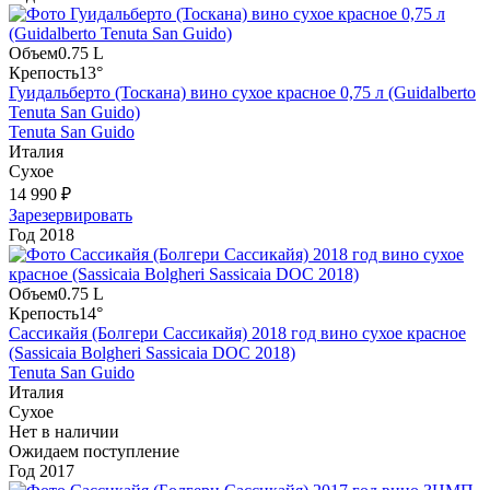
Объем
0.75 L
Крепость
13°
Гуидальберто (Тоскана) вино сухое красное 0,75 л (Guidalberto
Tenuta San Guido)
Tenuta San Guido
Италия
Сухое
14 990 ₽
Зарезервировать
Год
2018
Объем
0.75 L
Крепость
14°
Сассикайя (Болгери Сассикайя) 2018 год вино сухое красное
(Sassicaia Bolgheri Sassicaia DOC 2018)
Tenuta San Guido
Италия
Сухое
Нет в наличии
Ожидаем поступление
Год
2017