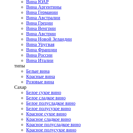
Вина ЮАР
Вина Аргентины
Вина Германии
Вина Австралии
Вина Греции
Вина Венгрии
Вина Австрии
Вина Новой Зеландии
Вина Уругвая
Вина Франции
Вина России
Вина Италии
типы
Белые вина
Красные вина
Розовые вина
Сахар
Белое сухое вино
Белое сладкое вино
Белое полусладкое вино
Белое полусухое вино
Красное сухое вино
Красное сладкое вино
Красное полусладкое вино
Красное полусухое вино