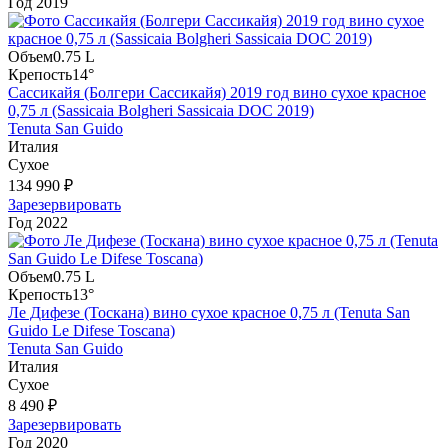
Год
2019
Объем
0.75 L
Крепость
14°
Сассикайя (Болгери Сассикайя) 2019 год вино сухое красное
0,75 л (Sassicaia Bolgheri Sassicaia DOC 2019)
Tenuta San Guido
Италия
Сухое
134 990 ₽
Зарезервировать
Год
2022
Объем
0.75 L
Крепость
13°
Ле Дифезе (Тоскана) вино сухое красное 0,75 л (Tenuta San
Guido Le Difese Toscana)
Tenuta San Guido
Италия
Сухое
8 490 ₽
Зарезервировать
Год
2020